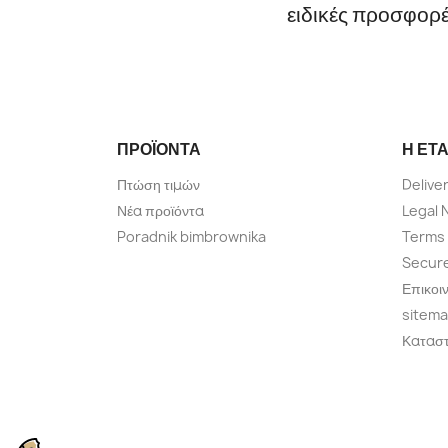
ειδικές προσφορ
ΠΡΟΪΌΝΤΑ
Η ΕΤΑ
Πτώση τιμών
Delive
Νέα προϊόντα
Legal 
Poradnik bimbrownika
Terms 
Secur
Επικοι
sitem
Κατασ