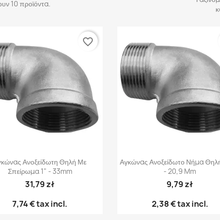
υν 10 προϊόντα.
κ
favorite_border
Γρήγορη προβολή
Γρήγορη προβολή


γκώνας Ανοξείδωτη Θηλή Με
Αγκώνας Ανοξείδωτο Νήμα Θηλή
Σπείρωμα 1" - 33mm
- 20,9 Mm
31,79 zł
9,79 zł
7,74 €
tax incl.
2,38 €
tax incl.