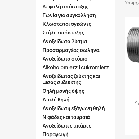
Υπάρχο
Κεφαλή απόσταξης
Γωνία για συγκόλληση
Κλωστωτοί αγκώνες
Στήλη απόσταξης
Ανοξείδωτο βύσμα
Προσαρμογέας σωλήνα
Ανοξείδωτο στόμιο
Alkoholomierz i cukromierz
Ανοξείδωτος ζεύκτης και
μισός συζεύκτης
Θηλή μονής όψης
Διπλή θηλή
Α
Ανοξείδωτη εξάγωνη θηλή
Νιφάδες και τουρσιά
Ανοξείδωτες μπάρες
Παραγωγή