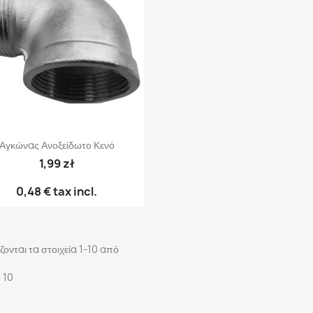
Γρήγορη προβολή

Αγκώνας Ανοξείδωτο Κενό
1,99 zł
0,48 €
tax incl.
ονται τα στοιχεία 1-10 από
 10