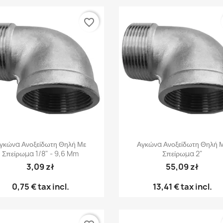
favorite_border
Γρήγορη προβολή
Γρήγορη προβολή


γκώνα Ανοξείδωτη Θηλή Με
Αγκώνα Ανοξείδωτη Θηλή 
Σπείρωμα 1/8" - 9,6 Mm
Σπείρωμα 2"
3,09 zł
55,09 zł
0,75 €
tax incl.
13,41 €
tax incl.