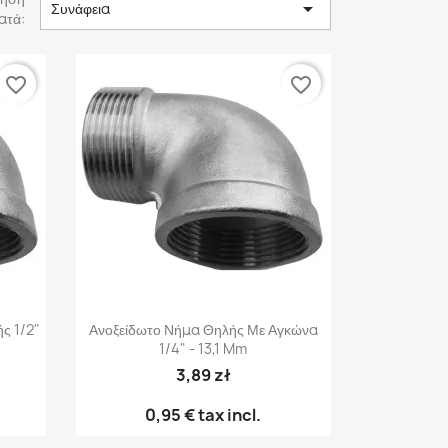

Συνάφεια
ατά:
favorite_border
favorite_border
Γρήγορη προβολή

ς 1/2"
Ανοξείδωτο Νήμα Θηλής Με Αγκώνα
1/4" - 13,1 Mm
3,89 zł
0,95 €
tax incl.