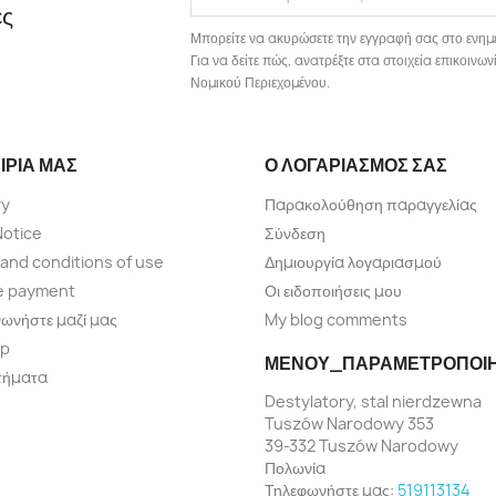
ές
Μπορείτε να ακυρώσετε την εγγραφή σας στο ενημ
Για να δείτε πώς, ανατρέξτε στα στοιχεία επικοιν
Νομικού Περιεχομένου.
ΙΡΊΑ ΜΑΣ
Ο ΛΟΓΑΡΙΑΣΜΌΣ ΣΑΣ
ry
Παρακολούθηση παραγγελίας
Notice
Σύνδεση
and conditions of use
Δημιουργία λογαριασμού
e payment
Οι ειδοποιήσεις μου
νωνήστε μαζί μας
My blog comments
ap
ΜΕΝΟΎ_ΠΑΡΑΜΕΤΡΟΠΟΊ
τήματα
Destylatory, stal nierdzewna
Tuszów Narodowy 353
39-332 Tuszów Narodowy
Πολωνία
Τηλεφωνήστε μας:
519113134