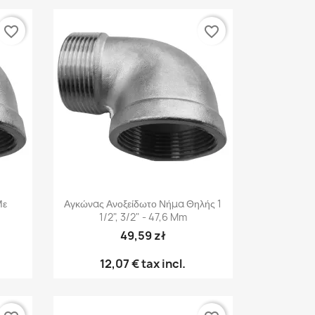
favorite_border
favorite_border
Γρήγορη προβολή

Με
Αγκώνας Ανοξείδωτο Νήμα Θηλής 1
1/2", 3/2" - 47,6 Mm
49,59 zł
12,07 €
tax incl.