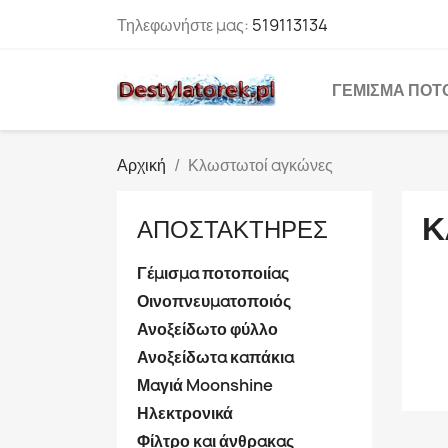
Τηλεφωνήστε μας:
519113134
ΓΈΜΙΣΜΑ ΠΟΤ
Αρχική
Κλωστωτοί αγκώνες
Κ
ΑΠΟΣΤΑΚΤΉΡΕΣ
Γέμισμα ποτοποιίας
Οινοπνευματοποιός
Ανοξείδωτο φύλλο
Ανοξείδωτα καπάκια
Μαγιά Moonshine
Ηλεκτρονικά
Φίλτρο και άνθρακας