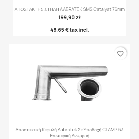
ΑΠΟΣΤΑΚΤΗΣ ΣΤΗΛΗ AABRATEK SMS Catalyst 76mm
199,90 zł
48,65 €
tax incl.
favorite_border
Αποστακτική Κεφαλή Aabratek Σε Υποδοχή CLAMP 63
Εσωτερική Αναρροή