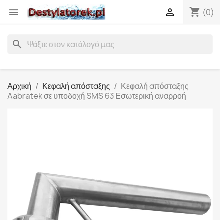
shopping_cart


(0)
search
Αρχική
Κεφαλή απόσταξης
Κεφαλή απόσταξης
Aabratek σε υποδοχή SMS 63 Εσωτερική αναρροή