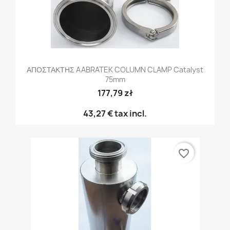
ΑΠΟΣΤΑΚΤΗΣ AABRATEK COLUMN CLAMP Catalyst
75mm
177,79 zł
43,27 €
tax incl.
favorite_border