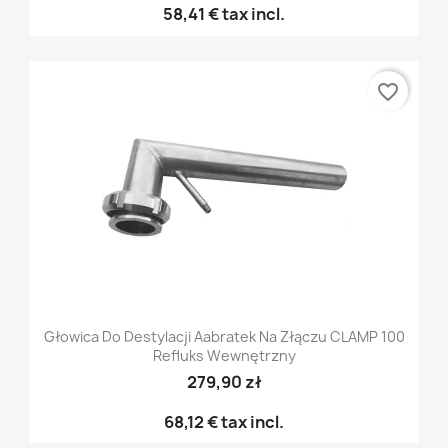
58,41 €
tax incl.
favorite_border
Głowica Do Destylacji Aabratek Na Złączu CLAMP 100
Refluks Wewnętrzny
279,90 zł
68,12 €
tax incl.