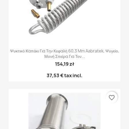
Ψυκτικό Καπάκι Για Την Κεφαλή 60,3 Mm Aabratek, Ψυγείο,
Μονή Σπείρα Για Τον...
154,19 zł
37,53 €
tax incl.
favorite_border