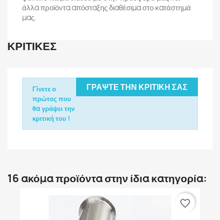
άλλα προϊόντα απόσταξης διαθέσιμα στο κατάστημά
μας.
ΚΡΙΤΙΚΈΣ
ΓΡΆΨΤΕ ΤΗΝ ΚΡΙΤΙΚΉ ΣΑΣ
Γίνετε ο
πρώτος που
θα γράψει την
κριτική του !
16 ακόμα προϊόντα στην ίδια κατηγορία:
favorite_border