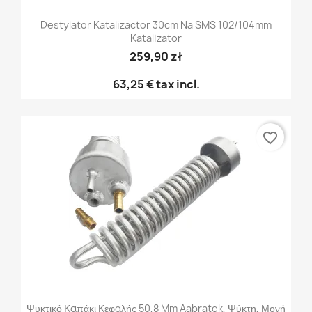
Destylator Katalizactor 30cm Na SMS 102/104mm
Katalizator
259,90 zł
63,25 €
tax incl.
favorite_border
Ψυκτικό Καπάκι Κεφαλής 50,8 Mm Aabratek, Ψύκτη, Μονή