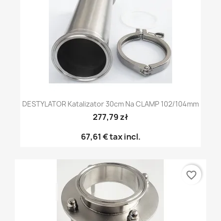
DESTYLATOR Katalizator 30cm Na CLAMP 102/104mm
277,79 zł
67,61 €
tax incl.
favorite_border