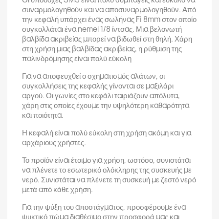
συναρμολογηθούν και να αποσυναρμολογηθούν. Από
την κεφαλή υπάρχει ένας σωλήνας Fi 8mm στον οποίο
συγκολλάται ένα nemel 1/8 ίντσας. Μια βελονωτή
βαλβίδα ακριβείας μπορεί να βιδωθεί στη θηλή. Χάρη
στη χρήση μιας βαλβίδας ακριβείας, η ρύθμιση της
παλινδρόμησης είναι πολύ εύκολη
Για να αποφευχθεί ο σχηματισμός αλάτων, οι
συγκολλήσεις της κεφαλής γίνονται σε μαξιλάρι
αργού. Οι γωνίες στο κεφάλι ταιριάζουν απόλυτα,
χάρη στις οποίες έχουμε την υψηλότερη καθαρότητα
και ποιότητα.
Η κεφαλή είναι πολύ εύκολη στη χρήση ακόμη και για
αρχάριους χρήστες.
Το προϊόν είναι έτοιμο για χρήση, ωστόσο, συνιστάται
να πλένετε το εσωτερικό ολόκληρης της συσκευής με
νερό. Συνιστάται να πλένετε τη συσκευή με ζεστό νερό
μετά από κάθε χρήση.
Για την ψύξη του αποστάγματος, προσφέρουμε ένα
ψυκτικό πώμα διαθέσιμο στην προσφορά μας και