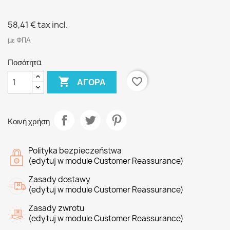
58,41 €
tax incl.
με ΦΠΑ
Ποσότητα

favorite_border
ΑΓΟΡΆ
Κοινή χρήση
Polityka bezpieczeństwa
(edytuj w module Customer Reassurance)
Zasady dostawy
(edytuj w module Customer Reassurance)
Zasady zwrotu
(edytuj w module Customer Reassurance)