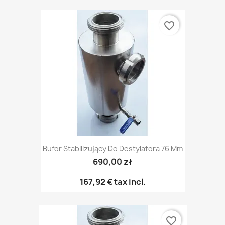
favorite_border
Bufor Stabilizujący Do Destylatora 76 Mm
690,00 zł
167,92 €
tax incl.
favorite_border