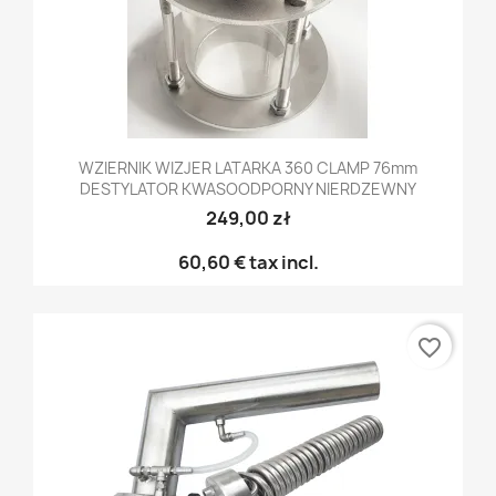
WZIERNIK WIZJER LATARKA 360 CLAMP 76mm
DESTYLATOR KWASOODPORNY NIERDZEWNY
249,00 zł
60,60 €
tax incl.
favorite_border