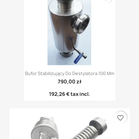
Bufor Stabilizujący Do Destylatora 100 Mm
790,00 zł
192,26 €
tax incl.
favorite_border