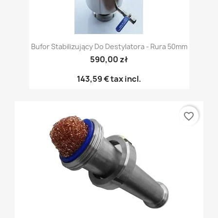
Bufor Stabilizujący Do Destylatora - Rura 50mm
590,00 zł
143,59 €
tax incl.
favorite_border