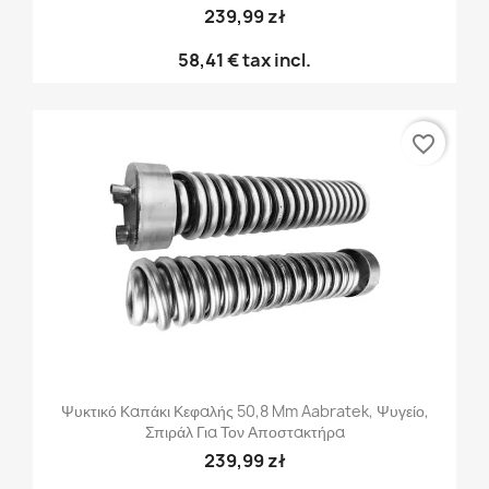
239,99 zł
58,41 €
tax incl.
favorite_border
Ψυκτικό Καπάκι Κεφαλής 50,8 Mm Aabratek, Ψυγείο,
Σπιράλ Για Τον Αποστακτήρα
239,99 zł