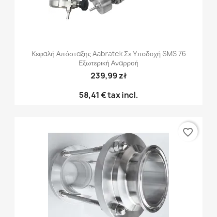
Κεφαλή Απόσταξης Aabratek Σε Υποδοχή SMS 76
Εξωτερική Αναρροή
239,99 zł
58,41 €
tax incl.
favorite_border