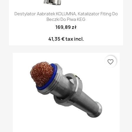
Destylator Aabratek KOLUMNA, Katalizator Fiting Do
Beczki Do Piwa KEG
169,89 zł
41,35 €
tax incl.
favorite_border