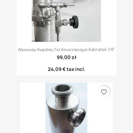
Αξεσουάρ Κεφαλής Για Αποστακτήρα Aabratek 1/8"
99,00 zł
24,09 €
tax incl.
favorite_border