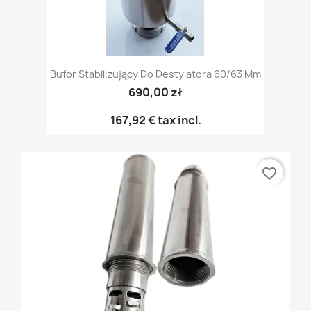
Bufor Stabilizujący Do Destylatora 60/63 Mm
690,00 zł
167,92 €
tax incl.
favorite_border