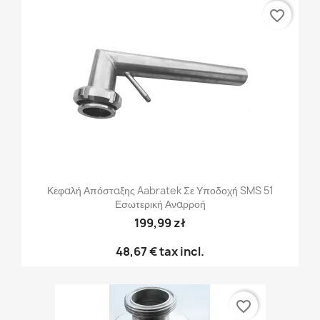
favorite_border
Κεφαλή Απόσταξης Aabratek Σε Υποδοχή SMS 51
Εσωτερική Αναρροή
199,99 zł
48,67 €
tax incl.
favorite_border