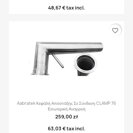
48,67 €
tax incl.
favorite_border
Aabratek Κεφαλή Απόσταξης Σε Σύνδεση CLAMP 76
Εσωτερική Αναρροή
259,00 zł
63,03 €
tax incl.