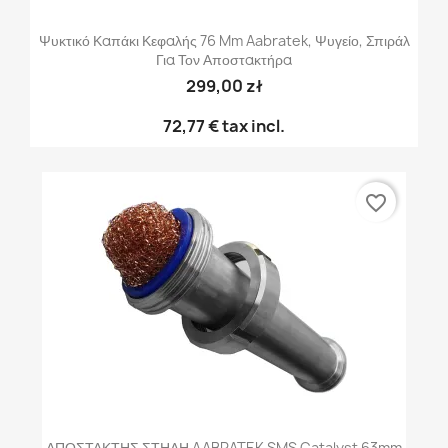
Ψυκτικό Καπάκι Κεφαλής 76 Mm Aabratek, Ψυγείο, Σπιράλ
Για Τον Αποστακτήρα
299,00 zł
72,77 €
tax incl.
favorite_border
ΑΠΟΣΤΑΚΤΗΣ ΣΤΗΛΗ AABRATEK SMS Catalyst 63mm