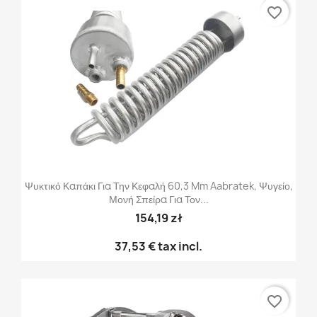
favorite_border
Ψυκτικό Καπάκι Για Την Κεφαλή 60,3 Mm Aabratek, Ψυγείο,
Μονή Σπείρα Για Τον...
154,19 zł
37,53 €
tax incl.
favorite_border