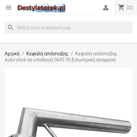
shopping_cart


(0)
search
Αρχική
Κεφαλή απόσταξης
Κεφαλή απόσταξης
Aabratek σε υποδοχή SMS 76 Εσωτερική αναρροή