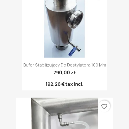
Bufor Stabilizujący Do Destylatora 100 Mm
790,00 zł
192,26 €
tax incl.
favorite_border