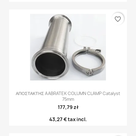
favorite_border
ΑΠΟΣΤΑΚΤΗΣ AABRATEK COLUMN CLAMP Catalyst
75mm
177,79 zł
43,27 €
tax incl.