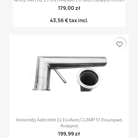
179,00 zł
43,56 €
tax incl.
favorite_border
Απόσταξη Aabratek Σε Σύνδεση CLAMP 51 Εσωτερική
Αναρροή
199,99 zł