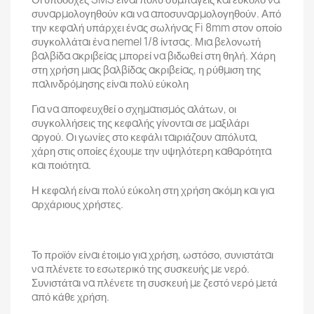
συναρμολογηθούν και να αποσυναρμολογηθούν. Από
την κεφαλή υπάρχει ένας σωλήνας Fi 8mm στον οποίο
συγκολλάται ένα nemel 1/8 ίντσας. Μια βελονωτή
βαλβίδα ακριβείας μπορεί να βιδωθεί στη θηλή. Χάρη
στη χρήση μιας βαλβίδας ακριβείας, η ρύθμιση της
παλινδρόμησης είναι πολύ εύκολη
Για να αποφευχθεί ο σχηματισμός αλάτων, οι
συγκολλήσεις της κεφαλής γίνονται σε μαξιλάρι
αργού. Οι γωνίες στο κεφάλι ταιριάζουν απόλυτα,
χάρη στις οποίες έχουμε την υψηλότερη καθαρότητα
και ποιότητα.
Η κεφαλή είναι πολύ εύκολη στη χρήση ακόμη και για
αρχάριους χρήστες.
Το προϊόν είναι έτοιμο για χρήση, ωστόσο, συνιστάται
να πλένετε το εσωτερικό της συσκευής με νερό.
Συνιστάται να πλένετε τη συσκευή με ζεστό νερό μετά
από κάθε χρήση.