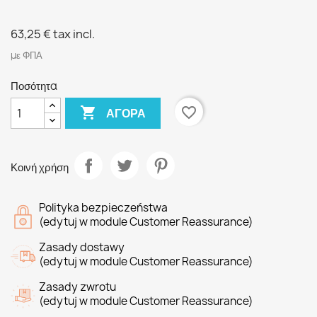
63,25 €
tax incl.
με ΦΠΑ
Ποσότητα

favorite_border
ΑΓΟΡΆ
Κοινή χρήση
Polityka bezpieczeństwa
(edytuj w module Customer Reassurance)
Zasady dostawy
(edytuj w module Customer Reassurance)
Zasady zwrotu
(edytuj w module Customer Reassurance)