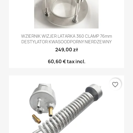
WZIERNIK WIZJER LATARKA 360 CLAMP 76mm
DESTYLATOR KWASOODPORNY NIERDZEWNY
249,00 zł
60,60 €
tax incl.
favorite_border