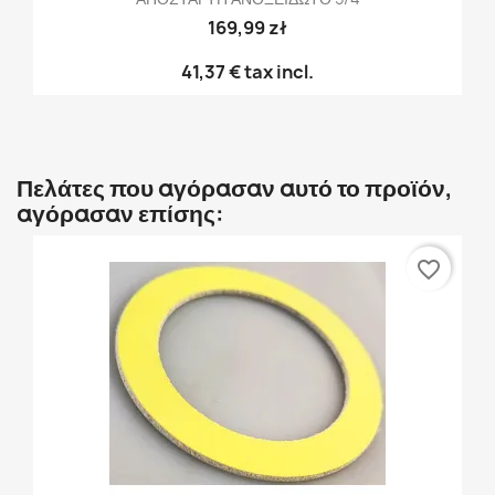
169,99 zł
41,37 €
tax incl.
Πελάτες που αγόρασαν αυτό το προϊόν,
αγόρασαν επίσης:
favorite_border