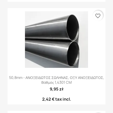
favorite_border
50,8mm - ΑΝΟΞΕΙΔΩΤΟΣ ΣΩΛΗΝΑΣ, ΟΞΥ ΑΝΟΞΕΙΔΩΤΟΣ,
Βαθμός 1,4301 CM
9,95 zł
2,42 €
tax incl.