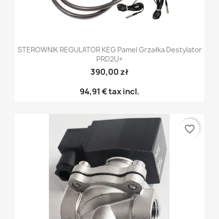
STEROWNIK REGULATOR KEG Pamel Grzałka Destylator
PRD2U+
390,00 zł
94,91 €
tax incl.
favorite_border