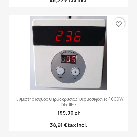
46,22 €
tax incl.
favorite_border
Ρυθμιστής Ισχύος Θερμοκρασίας Θερμοσίφωνες 4000W
Distiller
159,90 zł
38,91 €
tax incl.