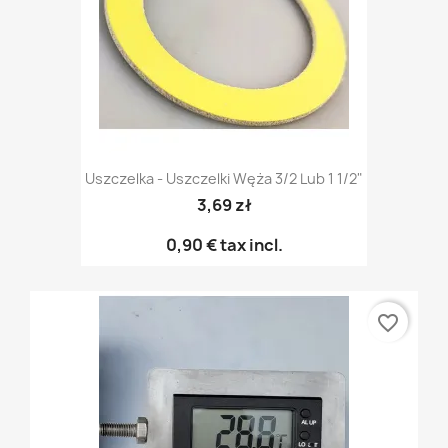
Uszczelka - Uszczelki Węża 3/2 Lub 1 1/2"
3,69 zł
0,90 €
tax incl.
favorite_border