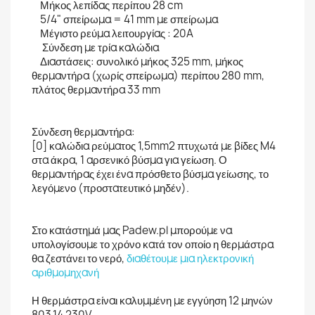
Μήκος λεπίδας περίπου 28 cm
5/4" σπείρωμα = 41 mm με σπείρωμα
Μέγιστο ρεύμα λειτουργίας : 20A
Σύνδεση με τρία καλώδια
Διαστάσεις: συνολικό μήκος 325 mm, μήκος
θερμαντήρα (χωρίς σπείρωμα) περίπου 280 mm,
πλάτος θερμαντήρα 33 mm
Σύνδεση θερμαντήρα:
[0] καλώδια ρεύματος 1,5mm2 πτυχωτά με βίδες M4
στα άκρα, 1 αρσενικό βύσμα για γείωση. Ο
θερμαντήρας έχει ένα πρόσθετο βύσμα γείωσης, το
λεγόμενο (προστατευτικό μηδέν).
Στο κατάστημά μας Padew.pl μπορούμε να
υπολογίσουμε το χρόνο κατά τον οποίο η θερμάστρα
θα ζεστάνει το νερό,
διαθέτουμε μια ηλεκτρονική
αριθμομηχανή
Η θερμάστρα είναι καλυμμένη με εγγύηση 12 μηνών
803.14 230V