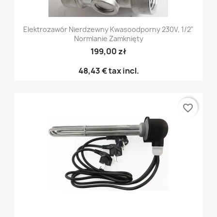
Elektrozawór Nierdzewny Kwasoodporny 230V, 1/2"
Normlanie Zamknięty
199,00 zł
48,43 €
tax incl.
favorite_border