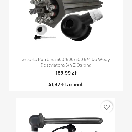
Grzałka Potrójna 500/500/500 5/4 Do Wody,
Destylatora 5/4 Z Osłoną
169,99 zł
41,37 €
tax incl.
favorite_border