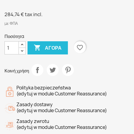
284,74 €
tax incl.
με ΦΠΑ
Ποσότητα

favorite_border
ΑΓΟΡΆ
Κοινή χρήση
Polityka bezpieczeństwa
(edytuj w module Customer Reassurance)
Zasady dostawy
(edytuj w module Customer Reassurance)
Zasady zwrotu
(edytuj w module Customer Reassurance)