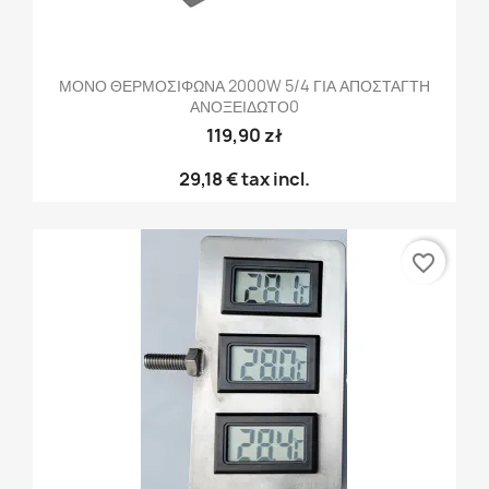
ΜΟΝΟ ΘΕΡΜΟΣΙΦΩΝΑ 2000W 5/4 ΓΙΑ ΑΠΟΣΤΑΓΤΗ
ΑΝΟΞΕΙΔΩΤΟ0
119,90 zł
29,18 €
tax incl.
favorite_border