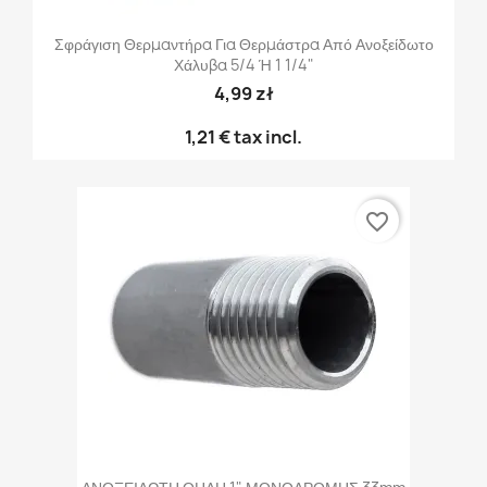
Σφράγιση Θερμαντήρα Για Θερμάστρα Από Ανοξείδωτο
Χάλυβα 5/4 Ή 1 1/4"
4,99 zł
1,21 €
tax incl.
favorite_border