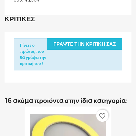
ΚΡΙΤΙΚΈΣ
ΓΡΆΨΤΕ ΤΗΝ ΚΡΙΤΙΚΉ ΣΑΣ
Γίνετε ο
πρώτος που
θα γράψει την
κριτική του !
16 ακόμα προϊόντα στην ίδια κατηγορία:
favorite_border