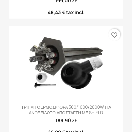
199,00 zł
48,43 €
tax incl.
favorite_border
ΤΡΙΠΛΗ ΘΕΡΜΟΣΙΦΟΡΑ 500/1000/2000W ΓΙΑ
ΑΝΟΞΕΙΔΩΤΟ ΑΠΟΣΤΑΓΤΗ ΜΕ SHIELD
189,90 zł