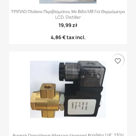
ΤΡΙΠΛΟ Πλαίσιο Περιβλήματος Με Βίδα M8 Για Θερμόμετρο
LCD, Distiller
19,99 zł
4,86 €
tax incl.
favorite_border
Ανοικτή Ορειχάλκινη Ηλεκτρομαγνητική Βαλβίδα 1/8" 230V