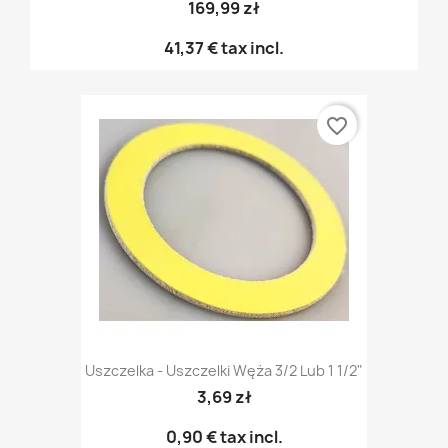
169,99 zł
41,37 €
tax incl.
favorite_border
Uszczelka - Uszczelki Węża 3/2 Lub 1 1/2"
3,69 zł
0,90 €
tax incl.