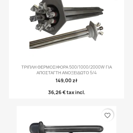
ΤΡΙΠΛΗ ΘΕΡΜΟΣΙΦΟΡΑ 500/1000/2000W ΓΙΑ
ΑΠΟΣΤΑΓΤΗ ΑΝΟΞΕΙΔΩΤΟ 5/4
149,00 zł
36,26 €
tax incl.
favorite_border