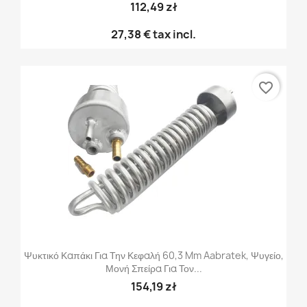
112,49 zł
27,38 €
tax incl.
favorite_border
Ψυκτικό Καπάκι Για Την Κεφαλή 60,3 Mm Aabratek, Ψυγείο,
Μονή Σπείρα Για Τον...
154,19 zł