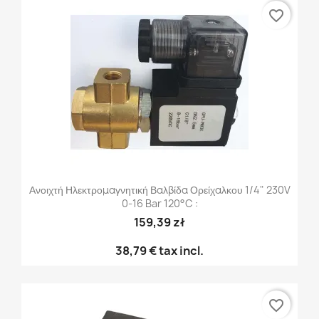
favorite_border
Ανοιχτή Ηλεκτρομαγνητική Βαλβίδα Ορείχαλκου 1/4" 230V
0-16 Bar 120°C :
159,39 zł
38,79 €
tax incl.
favorite_border