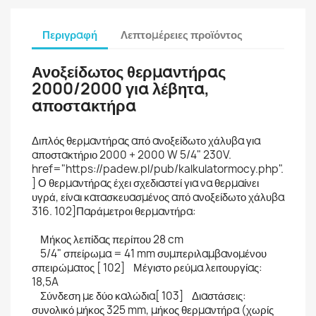
Περιγραφή
Λεπτομέρειες προϊόντος
Ανοξείδωτος θερμαντήρας
2000/2000 για λέβητα,
αποστακτήρα
Διπλός θερμαντήρας από ανοξείδωτο χάλυβα για
αποστακτήριο 2000 + 2000 W 5/4" 230V.
href="https://padew.pl/pub/kalkulatormocy.php".
] Ο θερμαντήρας έχει σχεδιαστεί για να θερμαίνει
υγρά, είναι κατασκευασμένος από ανοξείδωτο χάλυβα
316. 102]Παράμετροι θερμαντήρα:
Μήκος λεπίδας περίπου 28 cm
5/4" σπείρωμα = 41 mm συμπεριλαμβανομένου
σπειρώματος [ 102] Μέγιστο ρεύμα λειτουργίας:
18,5A
Σύνδεση με δύο καλώδια[ 103] Διαστάσεις:
συνολικό μήκος 325 mm, μήκος θερμαντήρα (χωρίς