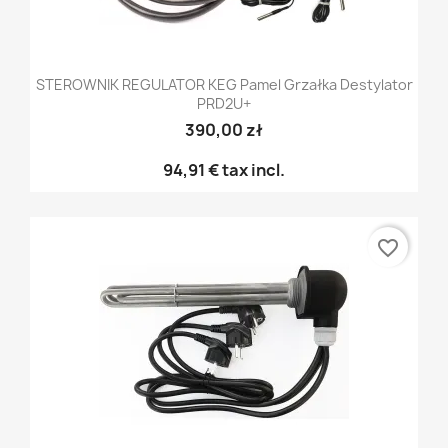
STEROWNIK REGULATOR KEG Pamel Grzałka Destylator
PRD2U+
390,00 zł
94,91 €
tax incl.
favorite_border