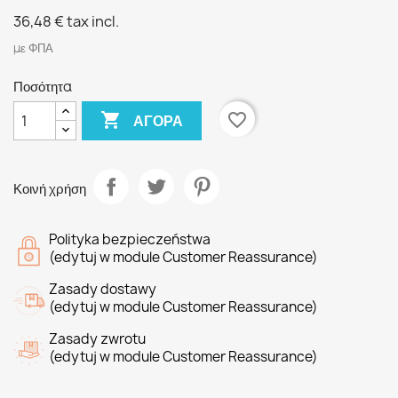
36,48 €
tax incl.
με ΦΠΑ
Ποσότητα

favorite_border
ΑΓΟΡΆ
Κοινή χρήση
Polityka bezpieczeństwa
(edytuj w module Customer Reassurance)
Zasady dostawy
(edytuj w module Customer Reassurance)
Zasady zwrotu
(edytuj w module Customer Reassurance)