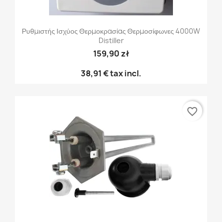
Ρυθμιστής Ισχύος Θερμοκρασίας Θερμοσίφωνες 4000W
Distiller
159,90 zł
38,91 €
tax incl.
favorite_border