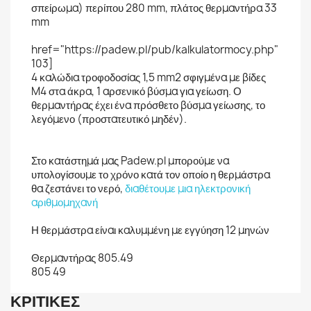
σπείρωμα) περίπου 280 mm, πλάτος θερμαντήρα 33
mm
href="https://padew.pl/pub/kalkulatormocy.php"
103]
4 καλώδια τροφοδοσίας 1,5 mm2 σφιγμένα με βίδες
M4 στα άκρα, 1 αρσενικό βύσμα για γείωση. Ο
θερμαντήρας έχει ένα πρόσθετο βύσμα γείωσης, το
λεγόμενο (προστατευτικό μηδέν).
Στο κατάστημά μας Padew.pl μπορούμε να
υπολογίσουμε το χρόνο κατά τον οποίο η θερμάστρα
θα ζεστάνει το νερό,
διαθέτουμε μια ηλεκτρονική
αριθμομηχανή
Η θερμάστρα είναι καλυμμένη με εγγύηση 12 μηνών
Θερμαντήρας 805.49
805 49
ΚΡΙΤΙΚΈΣ