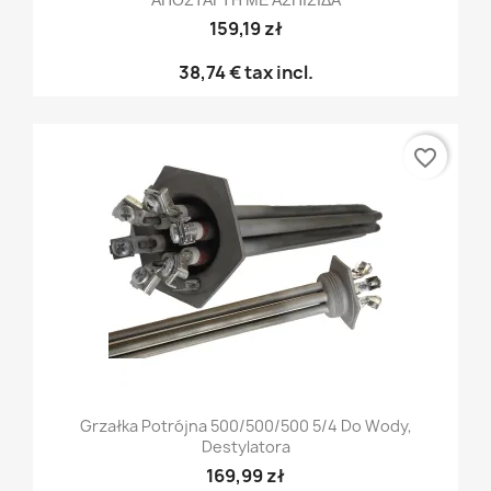
159,19 zł
38,74 €
tax incl.
favorite_border
Grzałka Potrójna 500/500/500 5/4 Do Wody,
Destylatora
169,99 zł