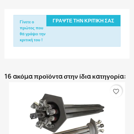
ΓΡΆΨΤΕ ΤΗΝ ΚΡΙΤΙΚΉ ΣΑΣ
Γίνετε ο
πρώτος που
θα γράψει την
κριτική του !
16 ακόμα προϊόντα στην ίδια κατηγορία:
favorite_border