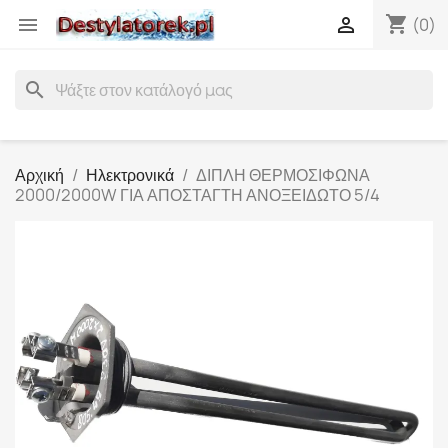
shopping_cart


(0)
search
Αρχική
Ηλεκτρονικά
ΔΙΠΛΗ ΘΕΡΜΟΣΙΦΩΝΑ
2000/2000W ΓΙΑ ΑΠΟΣΤΑΓΤΗ ΑΝΟΞΕΙΔΩΤΟ 5/4