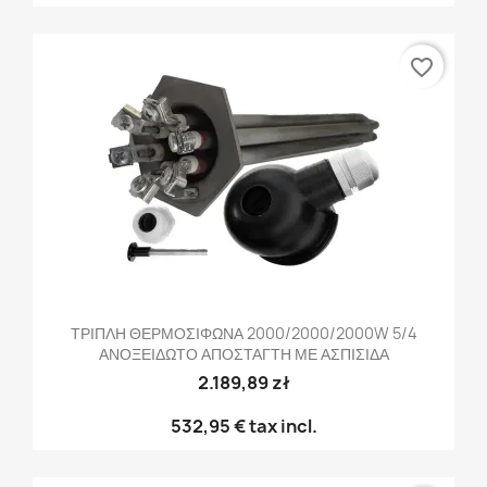
favorite_border
ΤΡΙΠΛΗ ΘΕΡΜΟΣΙΦΩΝΑ 2000/2000/2000W 5/4
ΑΝΟΞΕΙΔΩΤΟ ΑΠΟΣΤΑΓΤΗ ΜΕ ΑΣΠΙΣΙΔΑ
2.189,89 zł
532,95 €
tax incl.