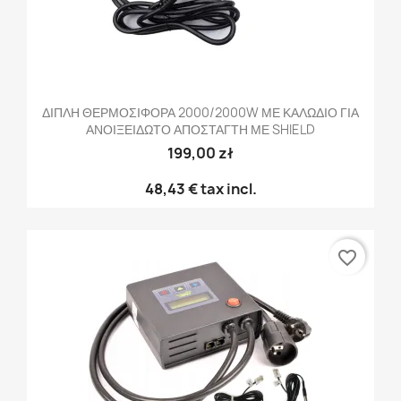
ΔΙΠΛΗ ΘΕΡΜΟΣΙΦΟΡΑ 2000/2000W ΜΕ ΚΑΛΩΔΙΟ ΓΙΑ
ΑΝΟΙΞΕΙΔΩΤΟ ΑΠΟΣΤΑΓΤΗ ΜΕ SHIELD
199,00 zł
48,43 €
tax incl.
favorite_border