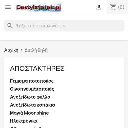
shopping_cart


(0)
search
Αρχική
Διπλή θηλή
ΑΠΟΣΤΑΚΤΉΡΕΣ
Γέμισμα ποτοποιίας
Οινοπνευματοποιός
Ανοξείδωτο φύλλο
Ανοξείδωτα καπάκια
Μαγιά Moonshine
Ηλεκτρονικά