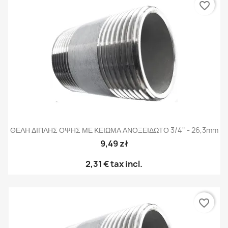
favorite_border
ΘΕΛΗ ΔΙΠΛΗΣ ΟΨΗΣ ΜΕ ΚΕΙΩΜΑ ΑΝΟΞΕΙΔΩΤΟ 3/4" - 26,3mm
9,49 zł
2,31 €
tax incl.
favorite_border