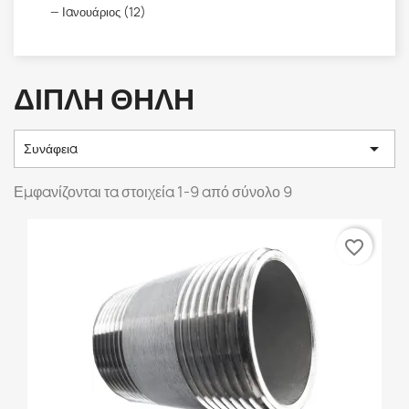
Ιανουάριος (12)
ΔΙΠΛΉ ΘΗΛΉ

Συνάφεια
Εμφανίζονται τα στοιχεία 1-9 από σύνολο 9
favorite_border