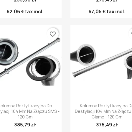
62,06 €
tax incl.
67,05 €
tax incl.
favorite_border
fa
Γρήγορη προβολή
Γρήγορη προβολή


Kolumna Rektyfikacyjna Do
Kolumna Rektyfikacyjna D
ylacji 104 Mm Na Złączu SMS -
Destylacji 104 Mm Na Złączu 
120 Cm
Clamp - 120 Cm
385,79 zł
375,49 zł