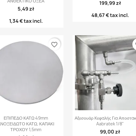
ΑΝΘΕΚΤΙΚΟ ΟΞΕΑ
199,99 zł
5,49 zł
48,67 €
tax incl.
1,34 €
tax incl.
favorite_border
fa
Γρήγορη προβολή
Γρήγορη προβολή


ΕΠΙΠΕΔΟ ΚΑΤΩ 49mm
Αξεσουάρ Κεφαλής Για Αποστα
ΝΟΞΕΙΔΩΤΟ ΚΑΤΩ, ΚΑΠΑΚΙ
Aabratek 1/8"
ΤΡΟΧΟΥ 1,5mm
99,00 zł