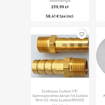
Αποστακτήρα
239,99 zł
58,41 €
tax incl.
favorite_border
Γρήγορη προβολή

Σύνδεσμος Σωλήνα 1/8",
Χριστουγεννιάτικο Δέντρο Για Σωλήνα
Α
8mm GZ, Θηλή Σωλήνα BRASSS