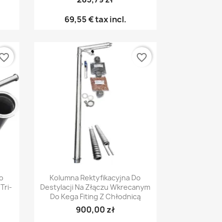
69,55 €
tax incl.
vorite_border
favorite_border
Γρήγορη προβολή

o
Kolumna Rektyfikacyjna Do
Tri-
Destylacji Na Złączu Wkrecanym
Do Kega Fiting Z Chłodnicą
900,00 zł