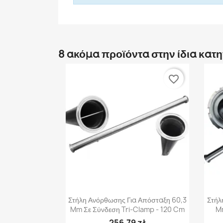
8 ακόμα προϊόντα στην ίδια κατ
favorite_border
Γρήγορη προβολή

Στήλη Ανόρθωσης Για Απόσταξη 60,3
Στήλ
Mm Σε Σύνδεση Tri-Clamp - 120 Cm
M
256,79 zł