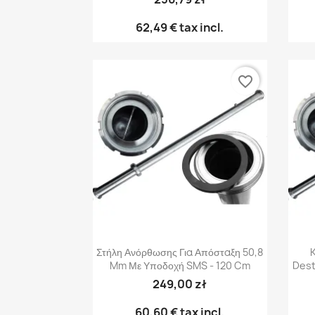
62,49 €
tax incl.
favorite_border
Γρήγορη προβολή

Στήλη Ανόρθωσης Για Απόσταξη 50,8
Mm Με Υποδοχή SMS - 120 Cm
Dest
249,00 zł
60,60 €
tax incl.