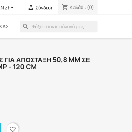
shopping_cart


Καλάθι:
(0)
N zł
Σύνδεση
search
ΑΚΑΣ
 ΓΙΑ ΑΠΌΣΤΑΞΗ 50,8 MM ΣΕ
P - 120 CM
favorite_border