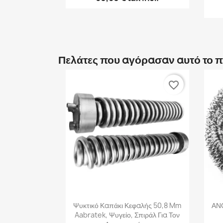
Πελάτες που αγόρασαν αυτό το 
favorite_border
Γρήγορη προβολή

Ψυκτικό Καπάκι Κεφαλής 50,8 Mm
ΑΝ
Aabratek, Ψυγείο, Σπιράλ Για Τον