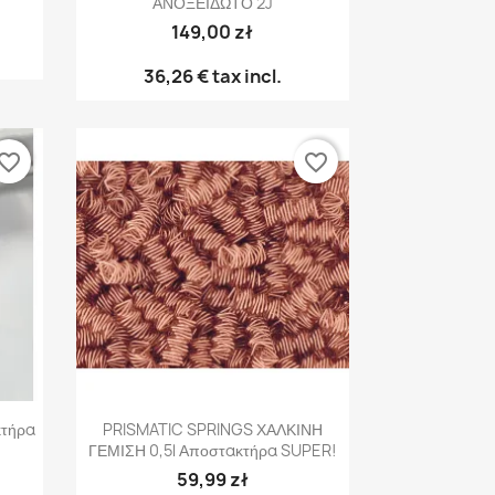
ΑΝΟΞΕΙΔΩΤΟ 2J
149,00 zł
36,26 €
tax incl.
vorite_border
favorite_border
Γρήγορη προβολή

κτήρα
PRISMATIC SPRINGS ΧΑΛΚΙΝΗ
ΓΕΜΙΣΗ 0,5l Αποστακτήρα SUPER!
59,99 zł