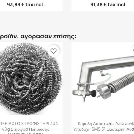
93,89 €
tax incl.
91,38 €
tax incl.
προϊόν, αγόρασαν επίσης:
favorite_border
fa
Γρήγορη προβολή
Γρήγορη προβολή


ΟΞΕΙΔΩΤΟ ΣΤΡΟΦΙΣΤΗΡΙ 304
Κεφαλή Απόσταξης Aabratek
40g Στήριγμα Πλήρωσης
Υποδοχή SMS 51 Εξωτερική Αν