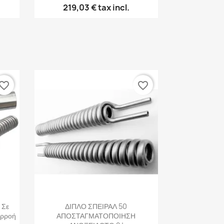
219,03 €
tax incl.
vorite_border
favorite_border
Γρήγορη προβολή

 Σε
ΔΙΠΛΟ ΣΠΕΙΡΑΛ 50
αρροή
ΑΠΟΣΤΑΓΜΑΤΟΠΟΙΗΣΗ