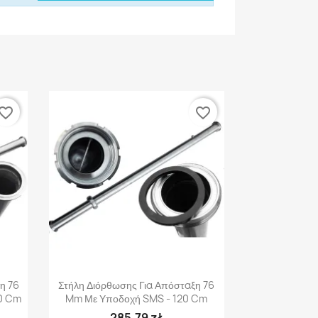
vorite_border
favorite_border
Γρήγορη προβολή

η 76
Στήλη Διόρθωσης Για Απόσταξη 76
20 Cm
Mm Με Υποδοχή SMS - 120 Cm
285,79 zł