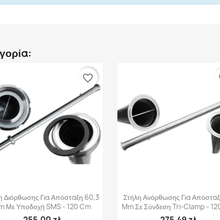
ηγορία:
favorite_border
fa
Γρήγορη προβολή
Γρήγορη προβολή


η Διόρθωσης Για Απόσταξη 60,3
Στήλη Ανόρθωσης Για Απόσταξ
m Με Υποδοχή SMS - 120 Cm
Mm Σε Σύνδεση Tri-Clamp - 1
255,00 zł
275,49 zł