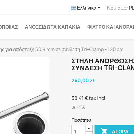

Ελληνικά
Νόμισμα:
PL
ΟΠΟΙΊΑΣ
ΑΝΟΞΕΊΔΩΤΑ ΚΑΠΆΚΙΑ
ΦΊΛΤΡΟ ΚΑΙ ΆΝΘΡ
ς για απόσταξη 50,8 mm σε σύνδεση Tri-Clamp - 120 cm
ΣΤΉΛΗ ΑΝΌΡΘΩΣΗΣ
ΣΎΝΔΕΣΗ TRI-CLAM
240,00 zł
58,41 €
tax incl.
με ΦΠΑ
Ποσότητα

ΑΓΟΡΆ