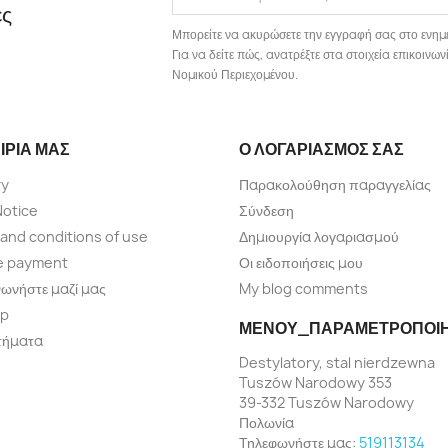
ές
Μπορείτε να ακυρώσετε την εγγραφή σας στο ενημ
Για να δείτε πώς, ανατρέξτε στα στοιχεία επικοιν
Νομικού Περιεχομένου.
ΙΡΊΑ ΜΑΣ
Ο ΛΟΓΑΡΙΑΣΜΌΣ ΣΑΣ
ry
Παρακολούθηση παραγγελίας
Notice
Σύνδεση
and conditions of use
Δημιουργία λογαριασμού
e payment
Οι ειδοποιήσεις μου
νωνήστε μαζί μας
My blog comments
ap
ΜΕΝΟΎ_ΠΑΡΑΜΕΤΡΟΠΟΊ
τήματα
Destylatory, stal nierdzewna
Tuszów Narodowy 353
39-332 Tuszów Narodowy
Πολωνία
Τηλεφωνήστε μας:
519113134