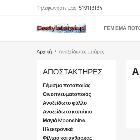
Τηλεφωνήστε μας:
519113134
ΓΈΜΙΣΜΑ ΠΟΤ
Αρχική
Ανοξείδωτες μπάρες
Α
ΑΠΟΣΤΑΚΤΉΡΕΣ
Γέμισμα ποτοποιίας
Οινοπνευματοποιός
Ανοξείδωτο φύλλο
Ανοξείδωτα καπάκια
Μαγιά Moonshine
Ηλεκτρονικά
Φίλτρο και άνθρακας