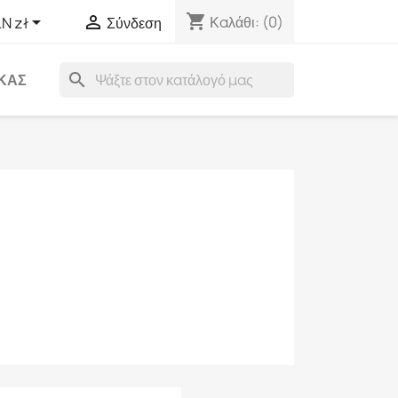
shopping_cart


Καλάθι:
(0)
N zł
Σύνδεση
search
ΑΚΑΣ