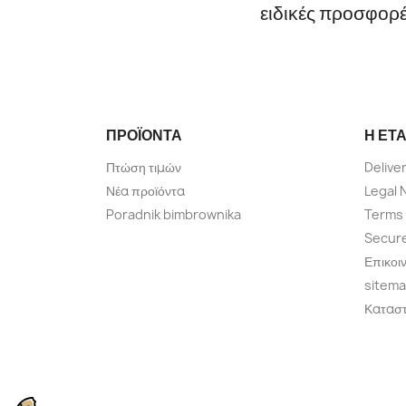
ειδικές προσφορ
ΠΡΟΪΌΝΤΑ
Η ΕΤΑ
Πτώση τιμών
Delive
Νέα προϊόντα
Legal 
Poradnik bimbrownika
Terms 
Secur
Επικοι
sitem
Κατασ