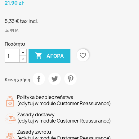
21,90 zł
5,33 €
tax incl.
με ΦΠΑ
Ποσότητα

favorite_border
ΑΓΟΡΆ
Κοινή χρήση
Polityka bezpieczeństwa
(edytuj w module Customer Reassurance)
Zasady dostawy
(edytuj w module Customer Reassurance)
Zasady zwrotu
(edytuj w module Customer Reassurance)