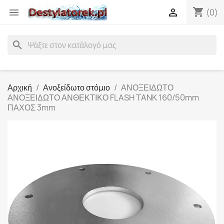
shopping_cart


(0)
search
Αρχική
Ανοξείδωτο στόμιο
ΑΝΟΞΕΙΔΩΤΟ
ΑΝΟΞΕΙΔΩΤΟ ΑΝΘΕΚΤΙΚΟ FLASH TANK 160/50mm
ΠΑΧΟΣ 3mm