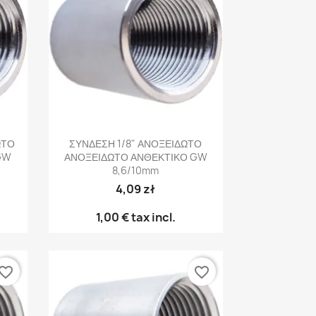
Γρήγορη προβολή

ΩΤΟ
ΣΥΝΔΕΣΗ 1/8" ΑΝΟΞΕΙΔΩΤΟ
GW
ΑΝΟΞΕΙΔΩΤΟ ΑΝΘΕΚΤΙΚΟ GW
8,6/10mm
4,09 zł
1,00 €
tax incl.
vorite_border
favorite_border