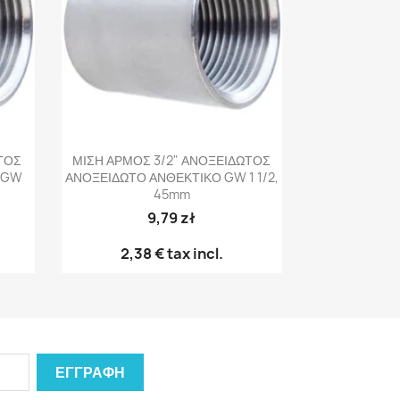
Γρήγορη προβολή

ΤΟΣ
ΜΙΣΗ ΑΡΜΟΣ 3/2" ΑΝΟΞΕΙΔΩΤΟΣ
 GW
ΑΝΟΞΕΙΔΩΤΟ ΑΝΘΕΚΤΙΚΟ GW 1 1/2,
45mm
9,79 zł
2,38 €
tax incl.