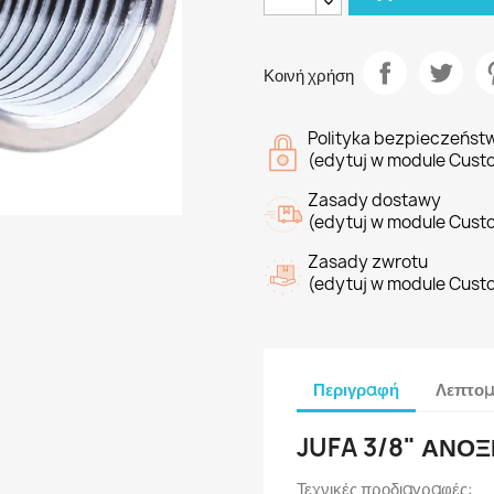
Κοινή χρήση
Polityka bezpieczeńst
(edytuj w module Cust
Zasady dostawy
(edytuj w module Cust
Zasady zwrotu
(edytuj w module Cust
Περιγραφή
Λεπτομ
JUFA 3/8" ΑΝΟ
Τεχνικές προδιαγραφές: