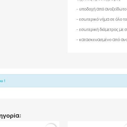
- υποδοχή από ανοξείδωτο
- εσωτερικό νήμα σε όλο το
- εσωτερική διάμετρος με
- κατασκευασμένο από ανο
υ !
τηγορία: