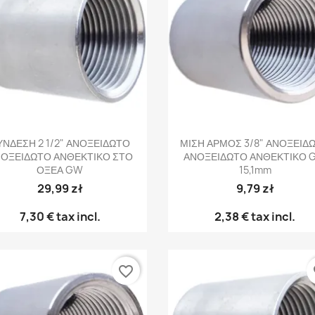
Γρήγορη προβολή
Γρήγορη προβολή


ΥΝΔΕΣΗ 2 1/2" ΑΝΟΞΕΙΔΩΤΟ
ΜΙΣΗ ΑΡΜΟΣ 3/8" ΑΝΟΞΕΙΔ
ΟΞΕΙΔΩΤΟ ΑΝΘΕΚΤΙΚΟ ΣΤΟ
ΑΝΟΞΕΙΔΩΤΟ ΑΝΘΕΚΤΙΚΟ 
ΟΞΕΑ GW
15,1mm
29,99 zł
9,79 zł
7,30 €
tax incl.
2,38 €
tax incl.
favorite_border
fa