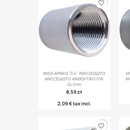
favorite_border
Γρήγορη προβολή

ΜΙΣΗ ΑΡΜΟΣ 3/4" ΑΝΟΞΕΙΔΩΤΟ
Μ
ΑΝΟΞΕΙΔΩΤΟ ΑΝΘΕΚΤΙΚΟ GW
Α
24,1mm
8,59 zł
2,09 €
tax incl.
favorite_border