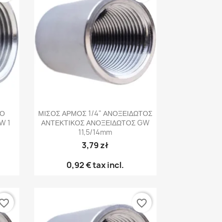
Γρήγορη προβολή

ΤΟ
ΜΙΣΟΣ ΑΡΜΟΣ 1/4" ΑΝΟΞΕΙΔΩΤΟΣ
W 1
ΑΝΤΕΚΤΙΚΟΣ ΑΝΟΞΕΙΔΩΤΟΣ GW
11,5/14mm
3,79 zł
0,92 €
tax incl.
vorite_border
favorite_border