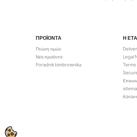
ΠΡΟΪΌΝΤΑ
Η ΕΤΑ
Πτώση τιμών
Delive
Νέα προϊόντα
Legal 
Poradnik bimbrownika
Terms 
Secur
Επικοι
sitem
Κατασ