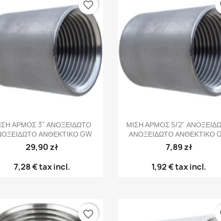
favorite_border
fa
Γρήγορη προβολή
Γρήγορη προβολή


ΙΣΗ ΑΡΜΟΣ 3" ΑΝΟΞΕΙΔΩΤΟ
ΜΙΣΗ ΑΡΜΟΣ 5/2" ΑΝΟΞΕΙΔ
ΝΟΞΕΙΔΩΤΟ ΑΝΘΕΚΤΙΚΟ GW
ΑΝΟΞΕΙΔΩΤΟ ΑΝΘΕΚΤΙΚΟ 
29,90 zł
7,89 zł
7,28 €
tax incl.
1,92 €
tax incl.
favorite_border
fa