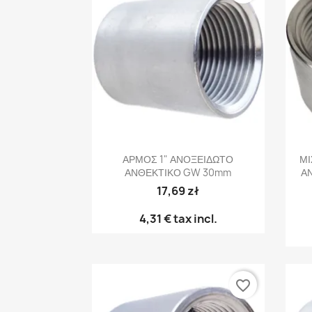
Γρήγορη προβολή

ΑΡΜΟΣ 1" ΑΝΟΞΕΙΔΩΤΟ
ΜΙ
ΑΝΘΕΚΤΙΚΟ GW 30mm
Α
17,69 zł
4,31 €
tax incl.
favorite_border