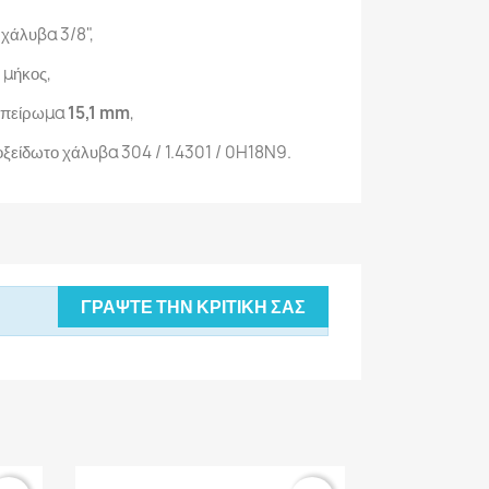
 χάλυβα 3/8",
 μήκος,
 σπείρωμα
15,1 mm
,
ξείδωτο χάλυβα 304 / 1.4301 / 0H18N9.
ΓΡΆΨΤΕ ΤΗΝ ΚΡΙΤΙΚΉ ΣΑΣ