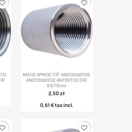
vorite_border
favorite_border
Γρήγορη προβολή

ΩΤΟ
ΜΙΣΟΣ ΑΡΜΟΣ 1/8" ΑΝΟΞΕΙΔΩΤΟΣ
GW
ΑΝΟΞΕΙΔΩΤΟΣ ΑΝΤΕΚΤΟΣ GW
8,6/10mm
2,50 zł
0,61 €
tax incl.
vorite_border
favorite_border