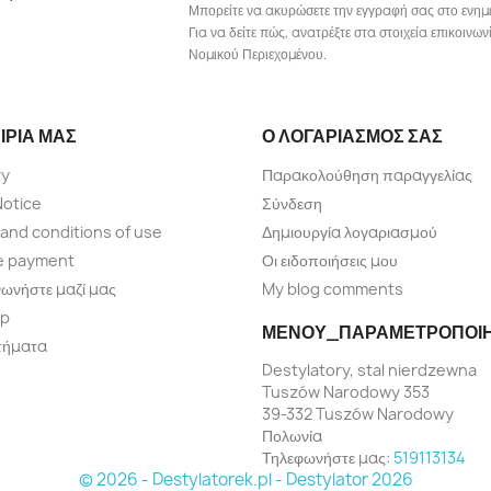
Μπορείτε να ακυρώσετε την εγγραφή σας στο ενημ
Για να δείτε πώς, ανατρέξτε στα στοιχεία επικοιν
Νομικού Περιεχομένου.
ΙΡΊΑ ΜΑΣ
Ο ΛΟΓΑΡΙΑΣΜΌΣ ΣΑΣ
ry
Παρακολούθηση παραγγελίας
Notice
Σύνδεση
and conditions of use
Δημιουργία λογαριασμού
e payment
Οι ειδοποιήσεις μου
νωνήστε μαζί μας
My blog comments
ap
ΜΕΝΟΎ_ΠΑΡΑΜΕΤΡΟΠΟΊ
τήματα
Destylatory, stal nierdzewna
Tuszów Narodowy 353
39-332 Tuszów Narodowy
Πολωνία
Τηλεφωνήστε μας:
519113134
© 2026 - Destylatorek.pl - Destylator 2026