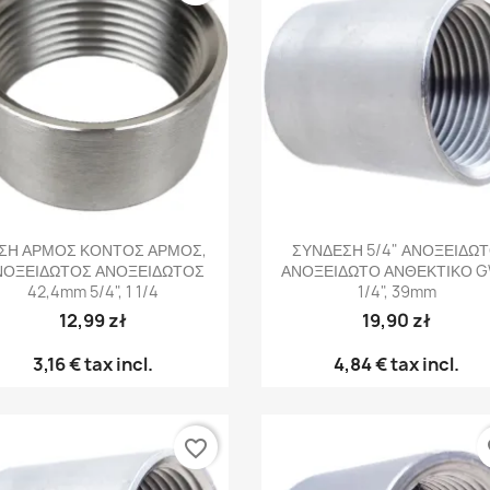
Γρήγορη προβολή
Γρήγορη προβολή


ΣΗ ΑΡΜΟΣ ΚΟΝΤΟΣ ΑΡΜΟΣ,
ΣΥΝΔΕΣΗ 5/4" ΑΝΟΞΕΙΔΩ
ΝΟΞΕΙΔΩΤΟΣ ΑΝΟΞΕΙΔΩΤΟΣ
ΑΝΟΞΕΙΔΩΤΟ ΑΝΘΕΚΤΙΚΟ G
42,4mm 5/4", 1 1/4
1/4", 39mm
12,99 zł
19,90 zł
3,16 €
tax incl.
4,84 €
tax incl.
favorite_border
fa