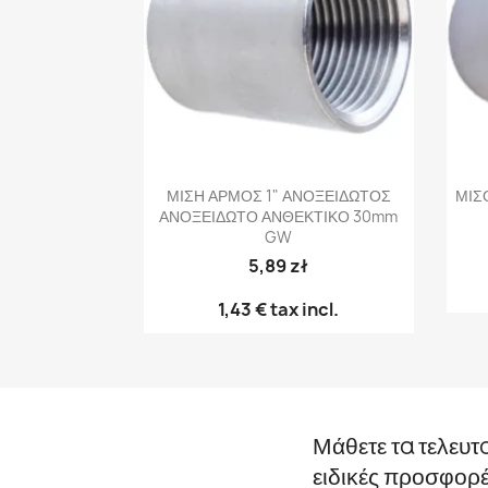
Γρήγορη προβολή

ΜΙΣΗ ΑΡΜΟΣ 1" ΑΝΟΞΕΙΔΩΤΟΣ
ΜΙΣ
ΑΝΟΞΕΙΔΩΤΟ ΑΝΘΕΚΤΙΚΟ 30mm
GW
5,89 zł
1,43 €
tax incl.
Μάθετε τα τελευτ
ειδικές προσφορ