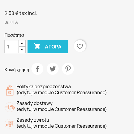
2,38 €
tax incl.
με ΦΠΑ
Ποσότητα

favorite_border
ΑΓΟΡΆ
Κοινή χρήση
Polityka bezpieczeństwa
(edytuj w module Customer Reassurance)
Zasady dostawy
(edytuj w module Customer Reassurance)
Zasady zwrotu
(edytuj w module Customer Reassurance)