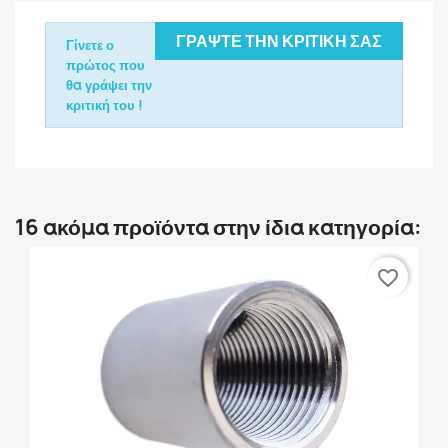
ΓΡΆΨΤΕ ΤΗΝ ΚΡΙΤΙΚΉ ΣΑΣ
Γίνετε ο
πρώτος που
θα γράψει την
κριτική του !
16 ακόμα προϊόντα στην ίδια κατηγορία:
favorite_border