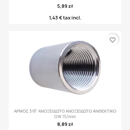
5,89 zł
1,43 €
tax incl.
favorite_border
ΑΡΜΟΣ 3/8" ΑΝΟΞΕΙΔΩΤΟ ΑΝΟΞΕΙΔΩΤΟ ΑΝΘΕΚΤΙΚΟ
GW 15,1mm
8,89 zł