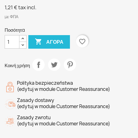
1,21 €
tax incl.
με ΦΠΑ
Ποσότητα

favorite_border
ΑΓΟΡΆ
Κοινή χρήση
Polityka bezpieczeństwa
(edytuj w module Customer Reassurance)
Zasady dostawy
(edytuj w module Customer Reassurance)
Zasady zwrotu
(edytuj w module Customer Reassurance)