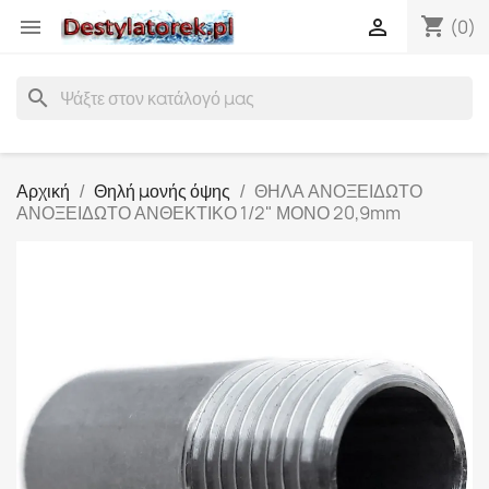
shopping_cart


(0)
search
Αρχική
Θηλή μονής όψης
ΘΗΛΑ ΑΝΟΞΕΙΔΩΤΟ
ΑΝΟΞΕΙΔΩΤΟ ΑΝΘΕΚΤΙΚΟ 1/2" ΜΟΝΟ 20,9mm