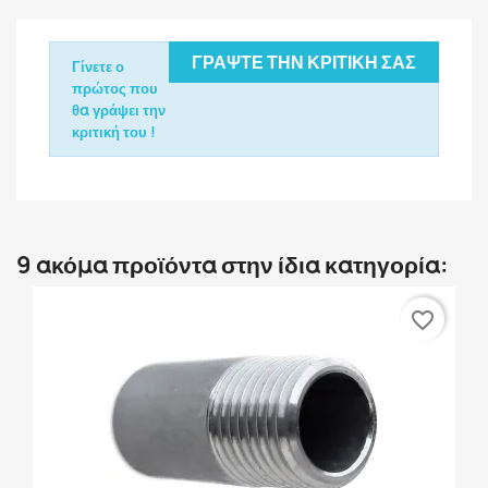
ΓΡΆΨΤΕ ΤΗΝ ΚΡΙΤΙΚΉ ΣΑΣ
Γίνετε ο
πρώτος που
θα γράψει την
κριτική του !
9 ακόμα προϊόντα στην ίδια κατηγορία:
favorite_border