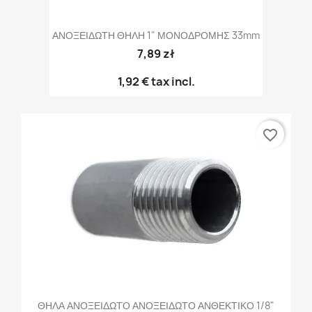
ΑΝΟΞΕΙΔΩΤΗ ΘΗΛΗ 1" ΜΟΝΟΔΡΟΜΗΣ 33mm
7,89 zł
1,92 €
tax incl.
favorite_border
ΘΗΛΑ ΑΝΟΞΕΙΔΩΤΟ ΑΝΟΞΕΙΔΩΤΟ ΑΝΘΕΚΤΙΚΟ 1/8"