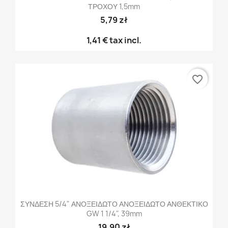
ΤΡΟΧΟΥ 1,5mm
5,79 zł
1,41 €
tax incl.
favorite_border
ΣΥΝΔΕΣΗ 5/4" ΑΝΟΞΕΙΔΩΤΟ ΑΝΟΞΕΙΔΩΤΟ ΑΝΘΕΚΤΙΚΟ
GW 1 1/4", 39mm
19,90 zł