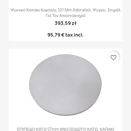
Ψυκτικό Καπάκι Κεφαλής 101 Mm Aabratek, Ψυγείο, Σπιράλ
Για Τον Αποστακτήρα
393,59 zł
95,79 €
tax incl.
favorite_border
ΕΠΙΠΕΔΟ ΚΑΤΩ 57mm ΑΝΟΞΕΙΔΩΤΟ ΚΑΤΩ, ΚΑΠΑΚΙ