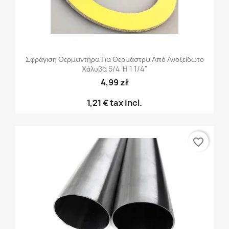
Σφράγιση Θερμαντήρα Για Θερμάστρα Από Ανοξείδωτο
Χάλυβα 5/4 Ή 1 1/4"
4,99 zł
1,21 €
tax incl.
favorite_border