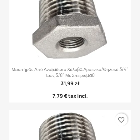
Μειωτήρας Από Ανοξείδωτο Χάλυβα Αρσενικό/θηλυκό 3/4"
Έως 3/8" Με Σπείρωμα0
31,99 zł
7,79 €
tax incl.
favorite_border