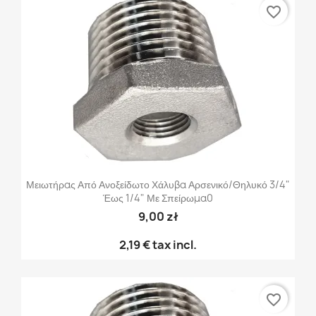
favorite_border
Μειωτήρας Από Ανοξείδωτο Χάλυβα Αρσενικό/θηλυκό 3/4"
Έως 1/4" Με Σπείρωμα0
9,00 zł
2,19 €
tax incl.
favorite_border