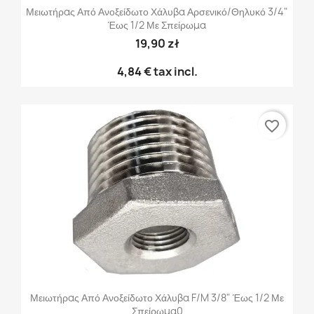
Μειωτήρας Από Ανοξείδωτο Χάλυβα Αρσενικό/θηλυκό 3/4"
Έως 1/2 Με Σπείρωμα
19,90 zł
4,84 €
tax incl.
favorite_border
Μειωτήρας Από Ανοξείδωτο Χάλυβα F/M 3/8" Έως 1/2 Με
Σπείρωμα0