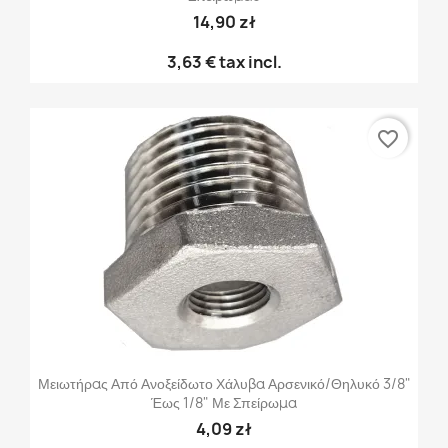
14,90 zł
3,63 €
tax incl.
favorite_border
Μειωτήρας Από Ανοξείδωτο Χάλυβα Αρσενικό/θηλυκό 3/8"
Έως 1/8" Με Σπείρωμα
4,09 zł