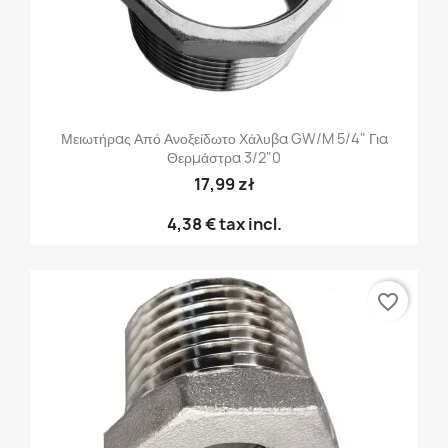
Μειωτήρας Από Ανοξείδωτο Χάλυβα GW/M 5/4" Για
Θερμάστρα 3/2"0
17,99 zł
4,38 €
tax incl.
favorite_border