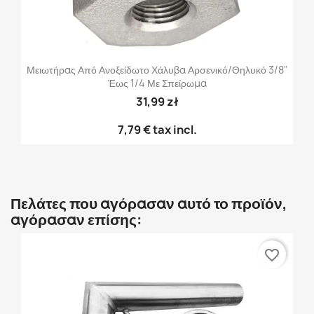
Μειωτήρας Από Ανοξείδωτο Χάλυβα Αρσενικό/θηλυκό 3/8"
Έως 1/4 Με Σπείρωμα
31,99 zł
7,79 €
tax incl.
Πελάτες που αγόρασαν αυτό το προϊόν,
αγόρασαν επίσης:
favorite_border