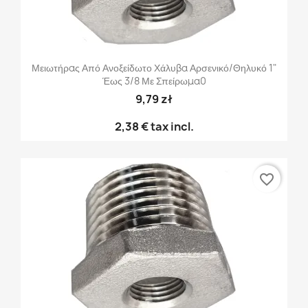
Μειωτήρας Από Ανοξείδωτο Χάλυβα Αρσενικό/θηλυκό 1"
Έως 3/8 Με Σπείρωμα0
9,79 zł
2,38 €
tax incl.
favorite_border