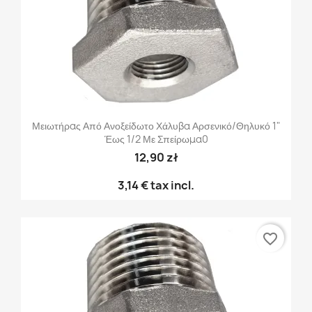
Μειωτήρας Από Ανοξείδωτο Χάλυβα Αρσενικό/θηλυκό 1"
Έως 1/2 Με Σπείρωμα0
12,90 zł
3,14 €
tax incl.
favorite_border