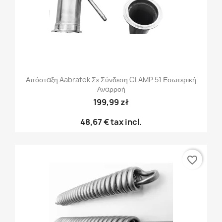
Απόσταξη Aabratek Σε Σύνδεση CLAMP 51 Εσωτερική
Αναρροή
199,99 zł
48,67 €
tax incl.
favorite_border