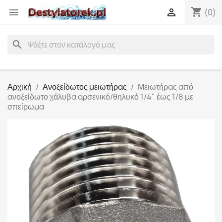
shopping_cart


(0)
search
Αρχική
Ανοξείδωτος μειωτήρας
Μειωτήρας από
ανοξείδωτο χάλυβα αρσενικό/θηλυκό 1/4" έως 1/8 με
σπείρωμα