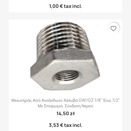
1,00 €
tax incl.
favorite_border
Μειωτήρας Από Ανοξείδωτο Χάλυβα GW/GZ 1/8" Έως 1/2"
Με Σπείρωμα, Σύνδεση Νερού
14,50 zł
3,53 €
tax incl.