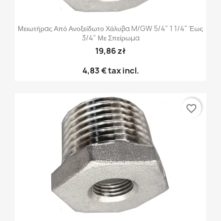
Μειωτήρας Από Ανοξείδωτο Χάλυβα M/GW 5/4" 1 1/4" Έως
3/4" Με Σπείρωμα
19,86 zł
4,83 €
tax incl.
favorite_border