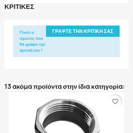
ΚΡΙΤΙΚΈΣ
ΓΡΆΨΤΕ ΤΗΝ ΚΡΙΤΙΚΉ ΣΑΣ
Γίνετε ο
πρώτος που
θα γράψει την
κριτική του !
13 ακόμα προϊόντα στην ίδια κατηγορία:
favorite_border