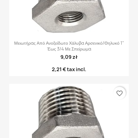
Μειωτήρας Από Ανοξείδωτο Χάλυβα Αρσενικό/θηλυκό 1"
Έως 3/4 Με Σπείρωμα
9,09 zł
2,21 €
tax incl.
favorite_border