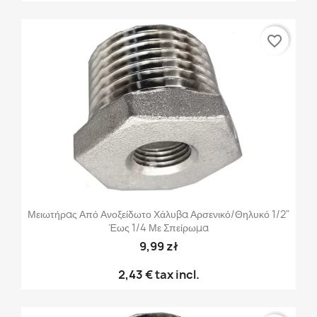
favorite_border
Μειωτήρας Από Ανοξείδωτο Χάλυβα Αρσενικό/θηλυκό 1/2"
Έως 1/4 Με Σπείρωμα
9,99 zł
2,43 €
tax incl.