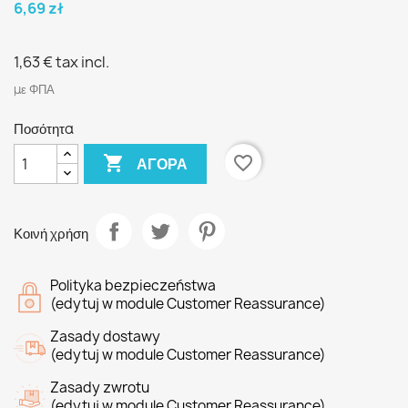
6,69 zł
1,63 €
tax incl.
με ΦΠΑ
Ποσότητα

favorite_border
ΑΓΟΡΆ
Κοινή χρήση
Polityka bezpieczeństwa
(edytuj w module Customer Reassurance)
Zasady dostawy
(edytuj w module Customer Reassurance)
Zasady zwrotu
(edytuj w module Customer Reassurance)