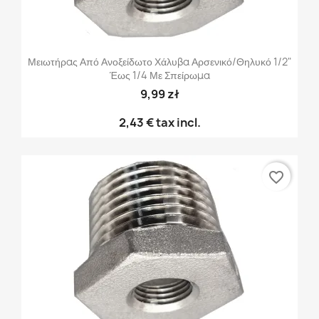
Μειωτήρας Από Ανοξείδωτο Χάλυβα Αρσενικό/θηλυκό 1/2"
Έως 1/4 Με Σπείρωμα
9,99 zł
2,43 €
tax incl.
favorite_border