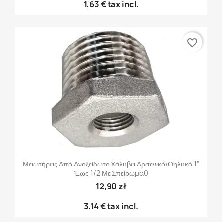
1,63 €
tax incl.
favorite_border
Μειωτήρας Από Ανοξείδωτο Χάλυβα Αρσενικό/θηλυκό 1"
Έως 1/2 Με Σπείρωμα0
12,90 zł
3,14 €
tax incl.