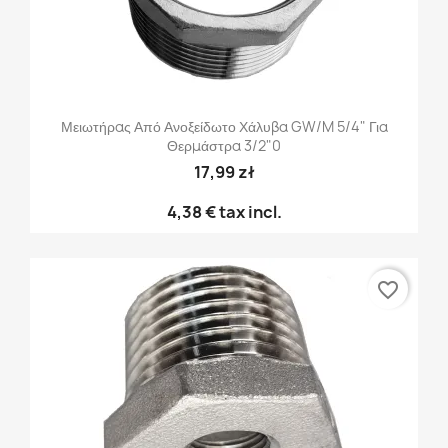
Μειωτήρας Από Ανοξείδωτο Χάλυβα GW/M 5/4" Για
Θερμάστρα 3/2"0
17,99 zł
4,38 €
tax incl.
favorite_border