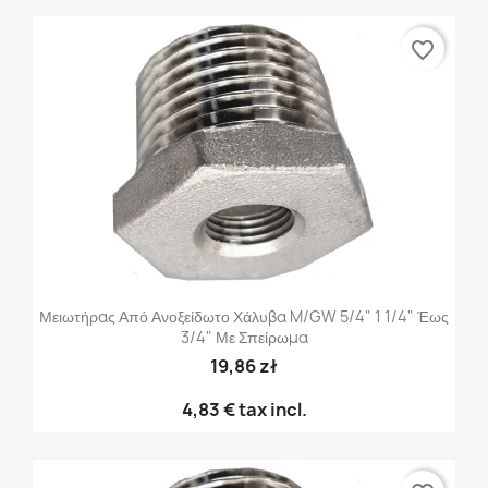
favorite_border
Μειωτήρας Από Ανοξείδωτο Χάλυβα M/GW 5/4" 1 1/4" Έως
3/4" Με Σπείρωμα
19,86 zł
4,83 €
tax incl.