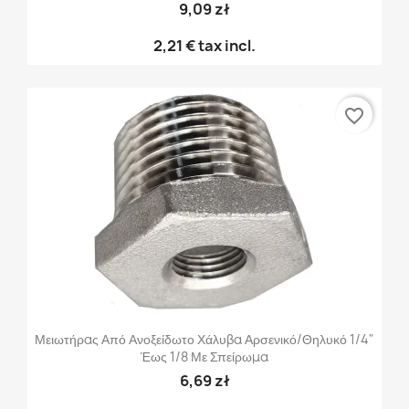
9,09 zł
2,21 €
tax incl.
favorite_border
Μειωτήρας Από Ανοξείδωτο Χάλυβα Αρσενικό/θηλυκό 1/4"
Έως 1/8 Με Σπείρωμα
6,69 zł