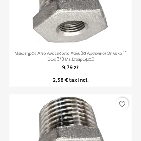
Μειωτήρας Από Ανοξείδωτο Χάλυβα Αρσενικό/θηλυκό 1"
Έως 3/8 Με Σπείρωμα0
9,79 zł
2,38 €
tax incl.
favorite_border