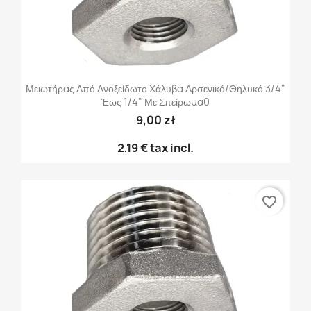
Μειωτήρας Από Ανοξείδωτο Χάλυβα Αρσενικό/θηλυκό 3/4"
Έως 1/4" Με Σπείρωμα0
9,00 zł
2,19 €
tax incl.
favorite_border