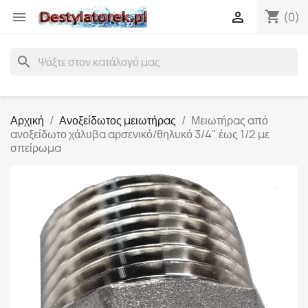
shopping_cart


(0)
search
Αρχική
Ανοξείδωτος μειωτήρας
Μειωτήρας από
ανοξείδωτο χάλυβα αρσενικό/θηλυκό 3/4" έως 1/2 με
σπείρωμα