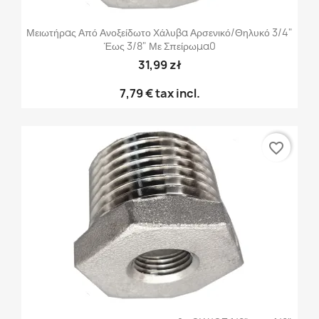
Μειωτήρας Από Ανοξείδωτο Χάλυβα Αρσενικό/θηλυκό 3/4"
Έως 3/8" Με Σπείρωμα0
31,99 zł
7,79 €
tax incl.
favorite_border