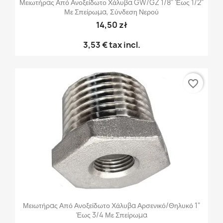
Μειωτήρας Από Ανοξείδωτο Χάλυβα GW/GZ 1/8" Έως 1/2"
Με Σπείρωμα, Σύνδεση Νερού
14,50 zł
3,53 €
tax incl.
favorite_border
Μειωτήρας Από Ανοξείδωτο Χάλυβα Αρσενικό/θηλυκό 1"
Έως 3/4 Με Σπείρωμα