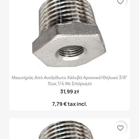
favorite_border
Μειωτήρας Από Ανοξείδωτο Χάλυβα Αρσενικό/θηλυκό 3/8"
Έως 1/4 Με Σπείρωμα
31,99 zł
7,79 €
tax incl.
favorite_border