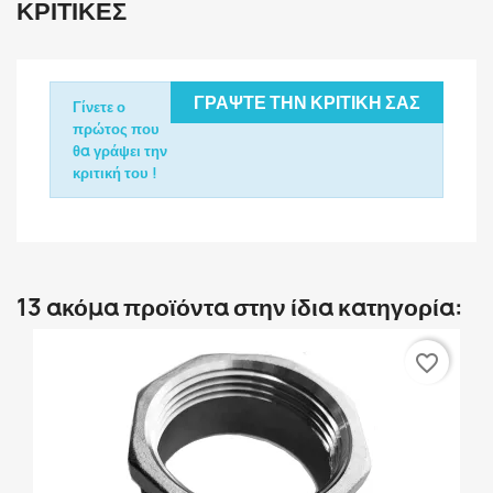
ΚΡΙΤΙΚΈΣ
ΓΡΆΨΤΕ ΤΗΝ ΚΡΙΤΙΚΉ ΣΑΣ
Γίνετε ο
πρώτος που
θα γράψει την
κριτική του !
13 ακόμα προϊόντα στην ίδια κατηγορία:
favorite_border