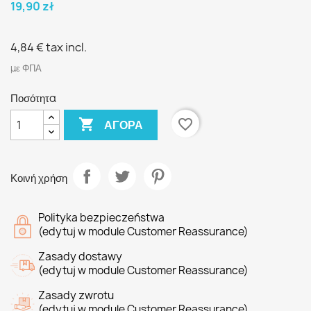
19,90 zł
4,84 €
tax incl.
με ΦΠΑ
Ποσότητα

favorite_border
ΑΓΟΡΆ
Κοινή χρήση
Polityka bezpieczeństwa
(edytuj w module Customer Reassurance)
Zasady dostawy
(edytuj w module Customer Reassurance)
Zasady zwrotu
(edytuj w module Customer Reassurance)