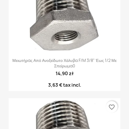
Μειωτήρας Από Ανοξείδωτο Χάλυβα F/M 3/8" Έως 1/2 Με
Σπείρωμα0
14,90 zł
3,63 €
tax incl.
favorite_border