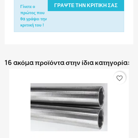
ΓΡΆΨΤΕ ΤΗΝ ΚΡΙΤΙΚΉ ΣΑΣ
Γίνετε ο
πρώτος που
θα γράψει την
κριτική του !
16 ακόμα προϊόντα στην ίδια κατηγορία:
favorite_border