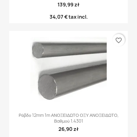
139,99 zł
34,07 €
tax incl.
favorite_border
Ράβδο 12mm 1m ΑΝΟΞΕΙΔΩΤΟ ΟΞΥ ΑΝΟΞΕΙΔΩΤΟ,
Βαθμού 1.4301
26,90 zł