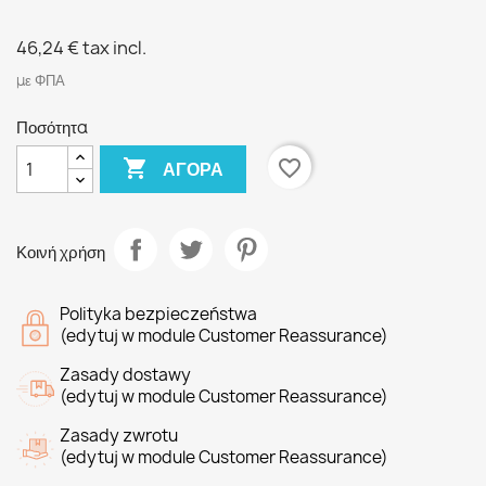
46,24 €
tax incl.
με ΦΠΑ
Ποσότητα

favorite_border
ΑΓΟΡΆ
Κοινή χρήση
Polityka bezpieczeństwa
(edytuj w module Customer Reassurance)
Zasady dostawy
(edytuj w module Customer Reassurance)
Zasady zwrotu
(edytuj w module Customer Reassurance)