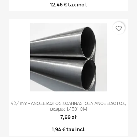
12,46 €
tax incl.
favorite_border
42,4mm - ΑΝΟΞΕΙΔΩΤΟΣ ΣΩΛΗΝΑΣ, ΟΞΥ ΑΝΟΞΕΙΔΩΤΟΣ,
Βαθμός 1,4301 CM
7,99 zł
1,94 €
tax incl.