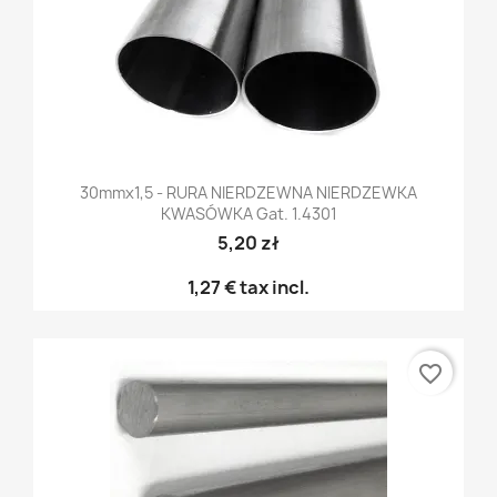
30mmx1,5 - RURA NIERDZEWNA NIERDZEWKA
KWASÓWKA Gat. 1.4301
5,20 zł
1,27 €
tax incl.
favorite_border