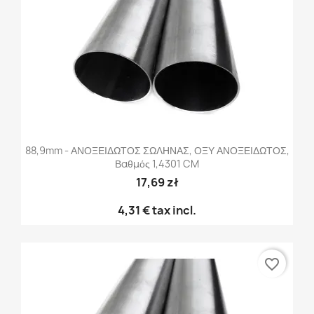
88,9mm - ΑΝΟΞΕΙΔΩΤΟΣ ΣΩΛΗΝΑΣ, ΟΞΥ ΑΝΟΞΕΙΔΩΤΟΣ,
Βαθμός 1,4301 CM
17,69 zł
4,31 €
tax incl.
favorite_border