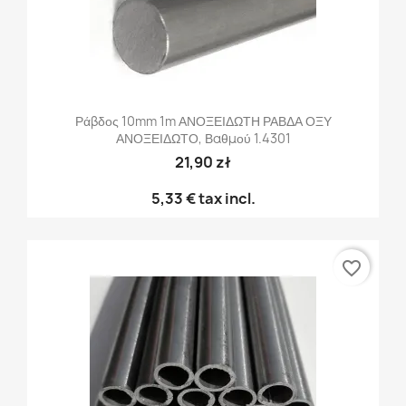
Ράβδος 10mm 1m ΑΝΟΞΕΙΔΩΤΗ ΡΑΒΔΑ ΟΞΥ
ΑΝΟΞΕΙΔΩΤΟ, Βαθμού 1.4301
21,90 zł
5,33 €
tax incl.
favorite_border