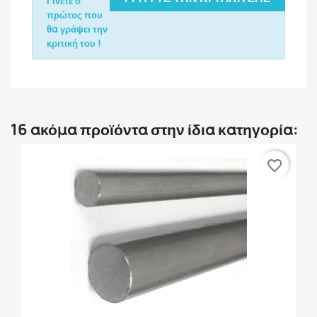
Γίνετε ο
πρώτος που
θα γράψει την
κριτική του !
16 ακόμα προϊόντα στην ίδια κατηγορία:
favorite_border