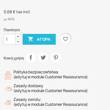
0,68 €
tax incl.
με ΦΠΑ
Ποσότητα

favorite_border
ΑΓΟΡΆ
Κοινή χρήση
Polityka bezpieczeństwa
(edytuj w module Customer Reassurance)
Zasady dostawy
(edytuj w module Customer Reassurance)
Zasady zwrotu
(edytuj w module Customer Reassurance)