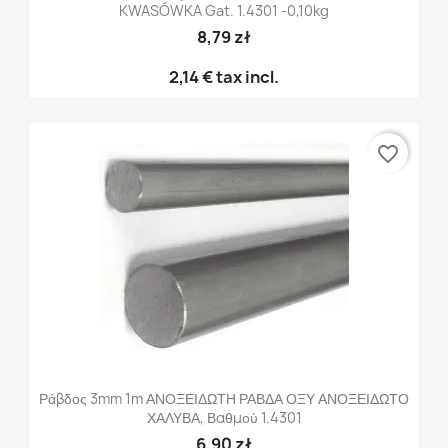
KWASÓWKA Gat. 1.4301 -0,10kg
8,79 zł
2,14 €
tax incl.
favorite_border
Ράβδος 3mm 1m ΑΝΟΞΕΙΔΩΤΗ ΡΑΒΔΑ ΟΞΥ ΑΝΟΞΕΙΔΩΤΟ
ΧΑΛΥΒΑ, Βαθμού 1.4301
6,90 zł