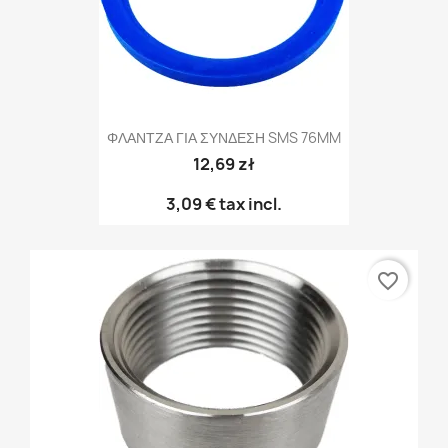
ΦΛΑΝΤΖΑ ΓΙΑ ΣΥΝΔΕΣΗ SMS 76MM
12,69 zł
3,09 €
tax incl.
favorite_border