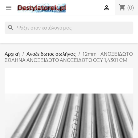
shopping_cart


(0)
search
Αρχική
Ανοξείδωτος σωλήνας
12mm - ΑΝΟΞΕΙΔΩΤΟ
ΣΩΛΗΝΑ ΑΝΟΞΕΙΔΩΤΟ ΑΝΟΞΕΙΔΩΤΟ ΟΞΥ 1,4301 CM