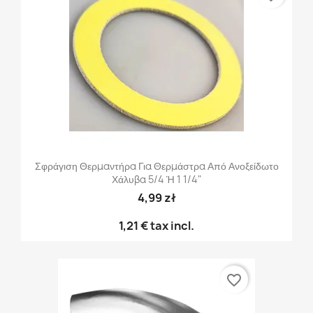
Σφράγιση Θερμαντήρα Για Θερμάστρα Από Ανοξείδωτο
Χάλυβα 5/4 Ή 1 1/4"
4,99 zł
1,21 €
tax incl.
favorite_border