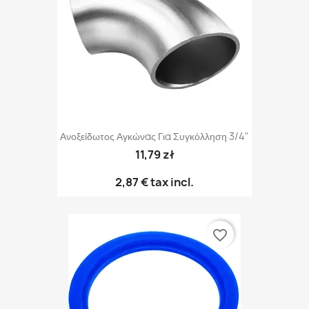
Ανοξείδωτος Αγκώνας Για Συγκόλληση 3/4"
11,79 zł
2,87 €
tax incl.
favorite_border