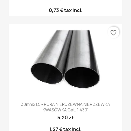
0,73 €
tax incl.
favorite_border
30mmx1,5 - RURA NIERDZEWNA NIERDZEWKA
KWASÓWKA Gat. 1.4301
5,20 zł
1,27 €
tax incl.