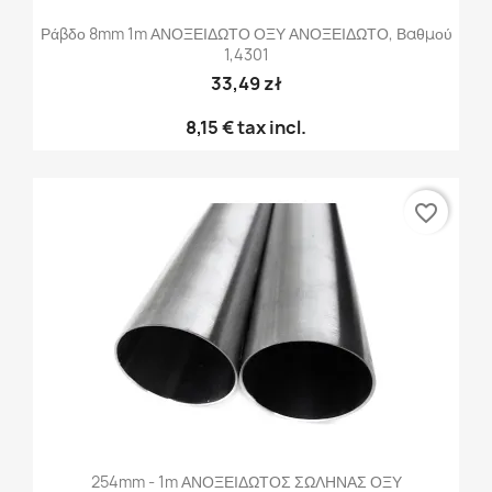
Ράβδο 8mm 1m ΑΝΟΞΕΙΔΩΤΟ ΟΞΥ ΑΝΟΞΕΙΔΩΤΟ, Βαθμού
1,4301
33,49 zł
8,15 €
tax incl.
favorite_border
254mm - 1m ΑΝΟΞΕΙΔΩΤΟΣ ΣΩΛΗΝΑΣ ΟΞΥ