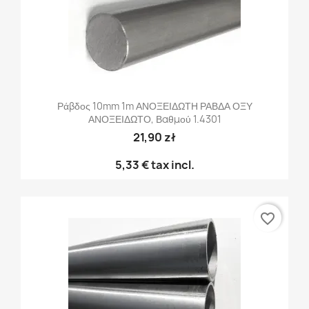
Ράβδος 10mm 1m ΑΝΟΞΕΙΔΩΤΗ ΡΑΒΔΑ ΟΞΥ
ΑΝΟΞΕΙΔΩΤΟ, Βαθμού 1.4301
21,90 zł
5,33 €
tax incl.
favorite_border