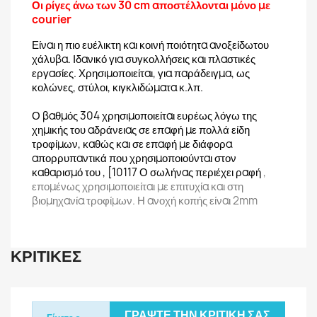
Οι ρίγες άνω των 30 cm αποστέλλονται μόνο με
courier
Είναι η πιο ευέλικτη και κοινή ποιότητα ανοξείδωτου
χάλυβα. Ιδανικό για συγκολλήσεις και πλαστικές
εργασίες. Χρησιμοποιείται, για παράδειγμα, ως
κολώνες, στύλοι, κιγκλιδώματα κ.λπ.
Ο βαθμός 304 χρησιμοποιείται ευρέως λόγω της
χημικής του αδράνειας σε επαφή με πολλά είδη
τροφίμων, καθώς και σε επαφή με διάφορα
απορρυπαντικά που χρησιμοποιούνται στον
καθαρισμό του , [10117 Ο σωλήνας περιέχει ραφή
,
επομένως χρησιμοποιείται με επιτυχία και στη
βιομηχανία τροφίμων. Η ανοχή κοπής είναι 2mm
ΚΡΙΤΙΚΈΣ
ΓΡΆΨΤΕ ΤΗΝ ΚΡΙΤΙΚΉ ΣΑΣ