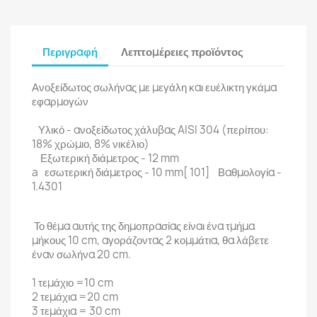
Περιγραφή
Λεπτομέρειες προϊόντος
Ανοξείδωτος σωλήνας με μεγάλη και ευέλικτη γκάμα
εφαρμογών
Υλικό - ανοξείδωτος χάλυβας AISI 304 (περίπου:
18% χρώμιο, 8% νικέλιο)
Εξωτερική διάμετρος - 12 mm
a εσωτερική διάμετρος - 10 mm[ 101] Βαθμολογία -
1.4301
Το θέμα αυτής της δημοπρασίας είναι ένα τμήμα
μήκους 10 cm, αγοράζοντας 2 κομμάτια, θα λάβετε
έναν σωλήνα 20 cm.
1 τεμάχιο =10 cm
2 τεμάχια =20 cm
3 τεμάχια = 30 cm