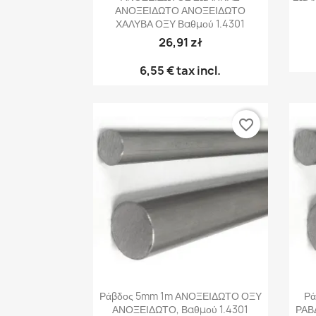
ΑΝΟΞΕΙΔΩΤΟ ΑΝΟΞΕΙΔΩΤΟ
ΧΑΛΥΒΑ ΟΞΥ Βαθμού 1.4301
26,91 zł
6,55 €
tax incl.
favorite_border
Γρήγορη προβολή

Ράβδος 5mm 1m ΑΝΟΞΕΙΔΩΤΟ ΟΞΥ
Ρά
ΑΝΟΞΕΙΔΩΤΟ, Βαθμού 1.4301
ΡΑΒ