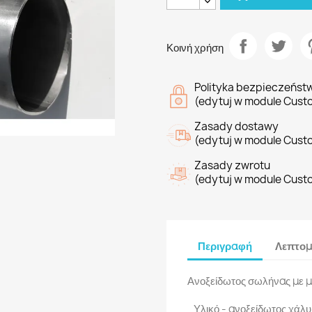
Κοινή χρήση
Polityka bezpieczeńst
(edytuj w module Cust
Zasady dostawy
(edytuj w module Cust
Zasady zwrotu
(edytuj w module Cust
Περιγραφή
Λεπτομ
Ανοξείδωτος σωλήνας με μ
Υλικό - ανοξείδωτος χάλυ