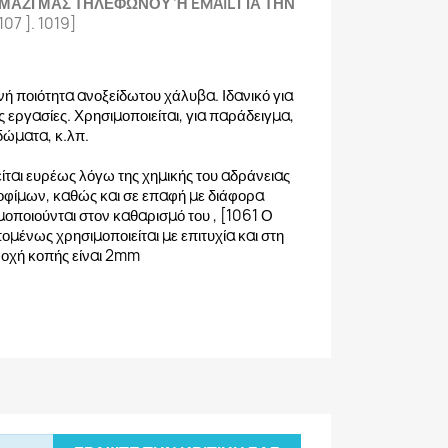
 ΜΑΖΙ ΜΑΣ ΤΗΛΕΦΩΝΟΥ Ή EMAIL ΓΙΑ ΤΗΝ
107 ]. 1019]
οινή ποιότητα ανοξείδωτου χάλυβα. Ιδανικό για
 εργασίες. Χρησιμοποιείται, για παράδειγμα,
δώματα, κ.λπ.
ται ευρέως λόγω της χημικής του αδράνειας
οφίμων, καθώς και σε επαφή με διάφορα
οποιούνται στον καθαρισμό του , [1061 Ο
ομένως χρησιμοποιείται με επιτυχία και στη
νοχή κοπής είναι 2mm