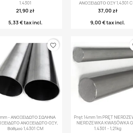
1.4301
ΑΝΟΞΕΙΔΩΤΟ ΟΞΥ 1,4301 
21,90 zł
37,00 zł
5,33 €
tax incl.
9,00 €
tax incl.
favorite_border
fa
Γρήγορη προβολή
Γρήγορη προβολή


0mm - ΑΝΟΞΕΙΔΩΤΟ ΣΩΛΗΝΑ
Pręt 14mm 1m PRĘT NIERDZ
ΟΞΕΙΔΩΤΟ ΑΝΟΞΕΙΔΩΤΟ ΟΞΥ,
NIERDZEWKA KWASÓWKA G
Βαθμού 1,4301 CM
1.4301 - 1,21kg