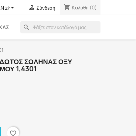
shopping_cart


Καλάθι:
(0)
N zł
Σύνδεση
search
ΑΚΑΣ
01
ΙΔΩΤΟΣ ΣΩΛΗΝΑΣ ΟΞΥ
ΜΟΎ 1,4301
favorite_border