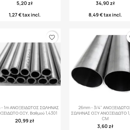
5,20 zł
34,90 zł
1,27 €
tax incl.
8,49 €
tax incl.
favorite_border
fa
Γρήγορη προβολή
Γρήγορη προβολή


 - 1m ΑΝΟΞΕΙΔΩΤΟΣ ΣΩΛΗΝΑΣ
26mm - 3/4" ΑΝΟΞΕΙΔΩΤΟ
ΞΕΙΔΩΤΟ ΟΞΥ, Βαθμού 1,4301
ΣΩΛΗΝΑΣ ΟΞΥ ΑΝΟΞΕΙΔΩΤΟ 1
CM
20,99 zł
3,60 zł