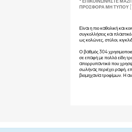
* ΕΠΙΚΟΙΝΩΝΗΣΤΕ ΜΑΖΙ
ΠΡΟΣΦΟΡΑ ΜΗ ΤΥΠΟΥ
[
Είναι η πιο καθολική και κ
συγκολλήσεις και πλαστικές
ως κολώνες, στύλοι, κιγκλι
Ο βαθμός 304 χρησιμοποιεί
σε επαφή με πολλά είδη τρ
απορρυπαντικά που χρησιμ
σωλήνας περιέχει ραφή, επ
βιομηχανία τροφίμων. Η α