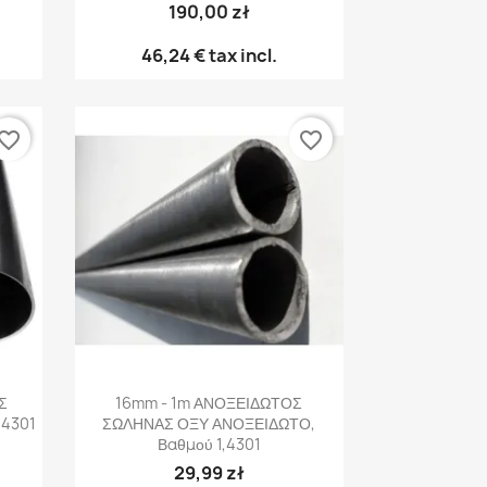
190,00 zł
46,24 €
tax incl.
vorite_border
favorite_border
Γρήγορη προβολή

Σ
16mm - 1m ΑΝΟΞΕΙΔΩΤΟΣ
,4301
ΣΩΛΗΝΑΣ ΟΞΥ ΑΝΟΞΕΙΔΩΤΟ,
Βαθμού 1,4301
29,99 zł