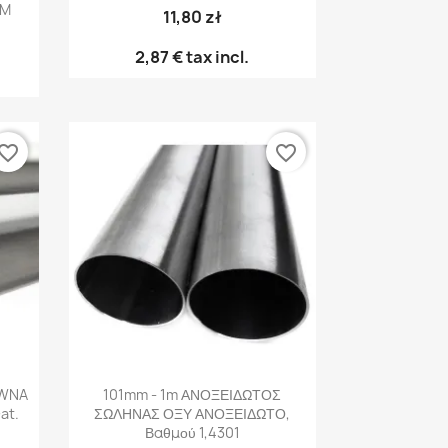
CM
11,80 zł
2,87 €
tax incl.
vorite_border
favorite_border
Γρήγορη προβολή

EWNA
101mm - 1m ΑΝΟΞΕΙΔΩΤΟΣ
at.
ΣΩΛΗΝΑΣ ΟΞΥ ΑΝΟΞΕΙΔΩΤΟ,
Βαθμού 1,4301