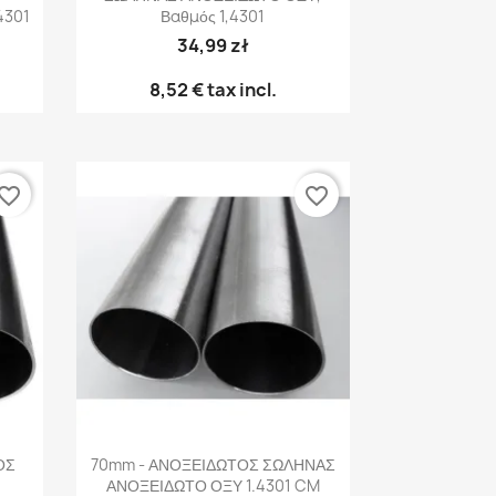
4301
Βαθμός 1,4301
34,99 zł
8,52 €
tax incl.
vorite_border
favorite_border
Γρήγορη προβολή

ΟΣ
70mm - ΑΝΟΞΕΙΔΩΤΟΣ ΣΩΛΗΝΑΣ
ΑΝΟΞΕΙΔΩΤΟ ΟΞΥ 1.4301 CM