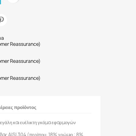
wa
omer Reassurance)
omer Reassurance)
omer Reassurance)
έρειες προϊόντος
εγάλη και ευέλικτη γκάμα εφαρμογών
βας AISI 304 (περίπου: 18% χρώμιο ; 8%