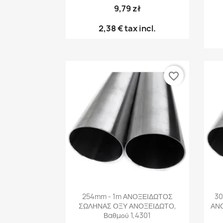
9,79 zł
2,38 €
tax incl.
favorite_border
Γρήγορη προβολή

254mm - 1m ΑΝΟΞΕΙΔΩΤΟΣ
3
ΣΩΛΗΝΑΣ ΟΞΥ ΑΝΟΞΕΙΔΩΤΟ,
ΑΝ
Βαθμού 1,4301