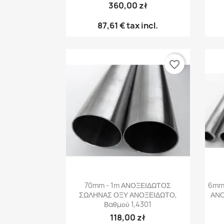
360,00 zł
87,61 €
tax incl.
favorite_border
Γρήγορη προβολή

70mm - 1m ΑΝΟΞΕΙΔΩΤΟΣ
6mm
ΣΩΛΗΝΑΣ ΟΞΥ ΑΝΟΞΕΙΔΩΤΟ,
ΑΝΟ
Βαθμού 1,4301
118,00 zł