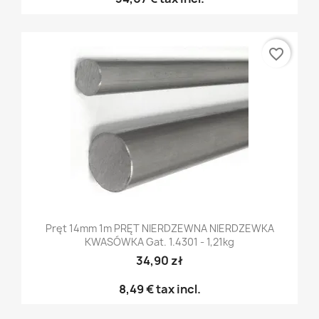
favorite_border
Pręt 14mm 1m PRĘT NIERDZEWNA NIERDZEWKA
KWASÓWKA Gat. 1.4301 - 1,21kg
34,90 zł
8,49 €
tax incl.