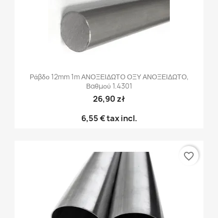
Ράβδο 12mm 1m ΑΝΟΞΕΙΔΩΤΟ ΟΞΥ ΑΝΟΞΕΙΔΩΤΟ,
Βαθμού 1.4301
26,90 zł
6,55 €
tax incl.
favorite_border