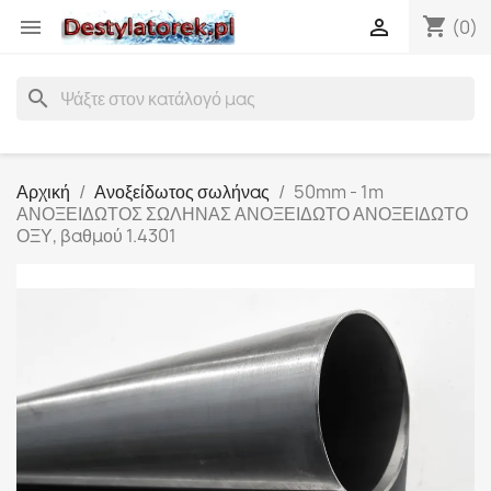
shopping_cart


(0)
search
Αρχική
Ανοξείδωτος σωλήνας
50mm - 1m
ΑΝΟΞΕΙΔΩΤΟΣ ΣΩΛΗΝΑΣ ΑΝΟΞΕΙΔΩΤΟ ΑΝΟΞΕΙΔΩΤΟ
ΟΞΥ, βαθμού 1.4301