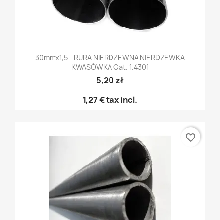
30mmx1,5 - RURA NIERDZEWNA NIERDZEWKA
KWASÓWKA Gat. 1.4301
5,20 zł
1,27 €
tax incl.
favorite_border