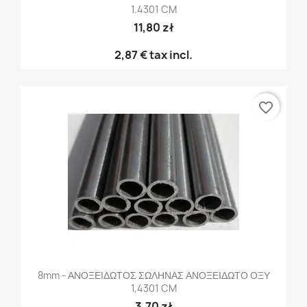
1.4301 CM
11,80 zł
2,87 €
tax incl.
favorite_border
8mm - ΑΝΟΞΕΙΔΩΤΟΣ ΣΩΛΗΝΑΣ ΑΝΟΞΕΙΔΩΤΟ ΟΞΥ
1,4301 CM
3,70 zł