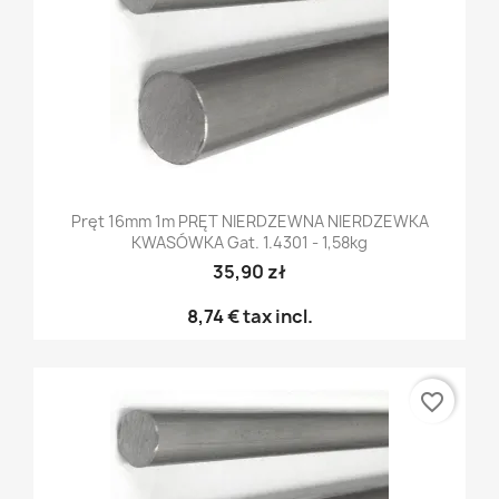
Pręt 16mm 1m PRĘT NIERDZEWNA NIERDZEWKA
KWASÓWKA Gat. 1.4301 - 1,58kg
35,90 zł
8,74 €
tax incl.
favorite_border