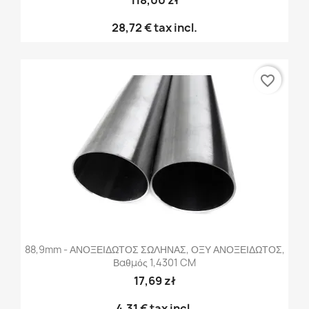
118,00 zł
28,72 €
tax incl.
favorite_border
88,9mm - ΑΝΟΞΕΙΔΩΤΟΣ ΣΩΛΗΝΑΣ, ΟΞΥ ΑΝΟΞΕΙΔΩΤΟΣ,
Βαθμός 1,4301 CM
17,69 zł
4,31 €
tax incl.