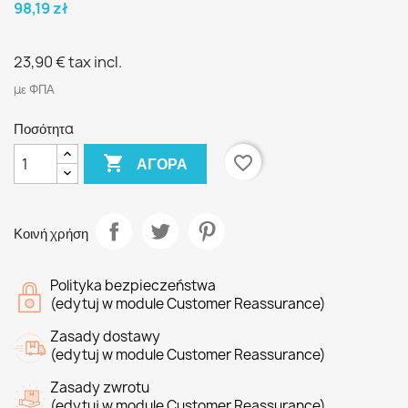
98,19 zł
23,90 €
tax incl.
με ΦΠΑ
Ποσότητα

favorite_border
ΑΓΟΡΆ
Κοινή χρήση
Polityka bezpieczeństwa
(edytuj w module Customer Reassurance)
Zasady dostawy
(edytuj w module Customer Reassurance)
Zasady zwrotu
(edytuj w module Customer Reassurance)