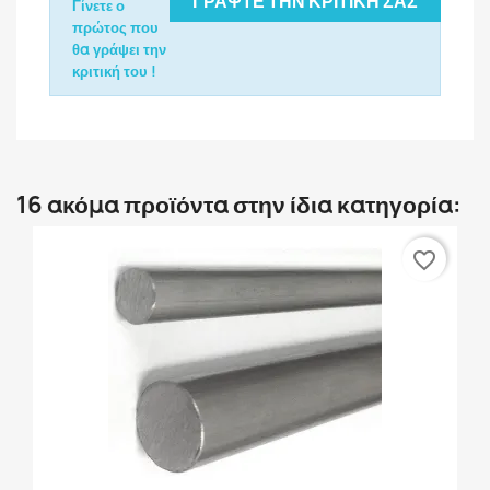
ΓΡΆΨΤΕ ΤΗΝ ΚΡΙΤΙΚΉ ΣΑΣ
Γίνετε ο
πρώτος που
θα γράψει την
κριτική του !
16 ακόμα προϊόντα στην ίδια κατηγορία:
favorite_border