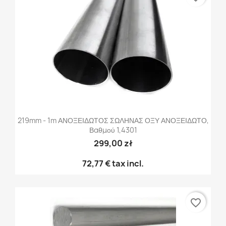
219mm - 1m ΑΝΟΞΕΙΔΩΤΟΣ ΣΩΛΗΝΑΣ ΟΞΥ ΑΝΟΞΕΙΔΩΤΟ,
Βαθμού 1,4301
299,00 zł
72,77 €
tax incl.
favorite_border