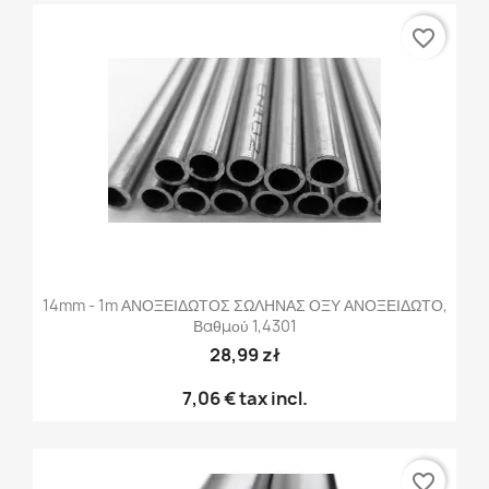
favorite_border
14mm - 1m ΑΝΟΞΕΙΔΩΤΟΣ ΣΩΛΗΝΑΣ ΟΞΥ ΑΝΟΞΕΙΔΩΤΟ,
Βαθμού 1,4301
28,99 zł
7,06 €
tax incl.
favorite_border