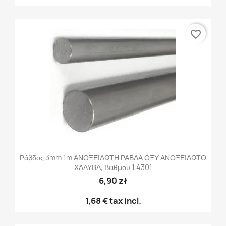
favorite_border
Ράβδος 3mm 1m ΑΝΟΞΕΙΔΩΤΗ ΡΑΒΔΑ ΟΞΥ ΑΝΟΞΕΙΔΩΤΟ
ΧΑΛΥΒΑ, Βαθμού 1.4301
6,90 zł
1,68 €
tax incl.