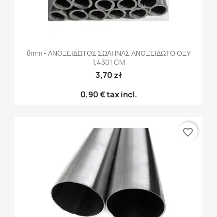
8mm - ΑΝΟΞΕΙΔΩΤΟΣ ΣΩΛΗΝΑΣ ΑΝΟΞΕΙΔΩΤΟ ΟΞΥ
1,4301 CM
3,70 zł
0,90 €
tax incl.
favorite_border