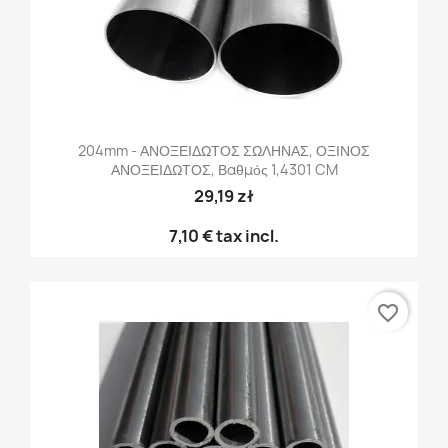
204mm - ΑΝΟΞΕΙΔΩΤΟΣ ΣΩΛΗΝΑΣ, ΟΞΙΝΟΣ
ΑΝΟΞΕΙΔΩΤΟΣ, Βαθμός 1,4301 CM
29,19 zł
7,10 €
tax incl.
favorite_border