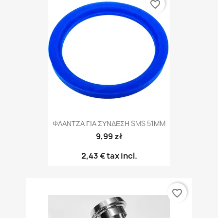
favorite_border
ΦΛΑΝΤΖΑ ΓΙΑ ΣΥΝΔΕΣΗ SMS 51MM
9,99 zł
2,43 €
tax incl.
favorite_border