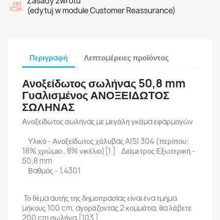
Zasady zwrotu
(edytuj w module Customer Reassurance)
Περιγραφή
Λεπτομέρειες προϊόντος
Ανοξείδωτος σωλήνας 50,8 mm
Γυαλισμένος ΑΝΟΞΕΙΔΩΤΟΣ
ΣΩΛΗΝΑΣ
Ανοξείδωτος σωλήνας με μεγάλη γκάμα εφαρμογών
Υλικό - Ανοξείδωτος χάλυβας AISI 304 (περίπου:
18% χρώμιο , 8% νικέλιο)[1 ] Διάμετρος Εξωτερική -
50,8 mm
Βαθμός - 1,4301
Το θέμα αυτής της δημοπρασίας είναι ένα τμήμα
μήκους 100 cm, αγοράζοντας 2 κομμάτια, θα λάβετε
200 cm σωλήνα.[103 ]