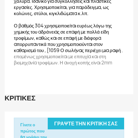
χάλυβα. Ιδανικό για συγκολλήσεις και πλαστικές
εργασίες. Χρησιμοποιείται, για παράδειγμα, ως
κολώνες, στύλοι, κιγκλιδώματα κ.λπ.
Ο βαθμός 304 χρησιμοποιείται ευρέως λόγω της
χημικής του αδράνειας σε επαφή με πολλά είδη
τροφίμων, καθώς και σε επαφή με διάφορα
απορρυπαντικά που χρησιμοποιούνται στον
καθαρισμό του , [1059 Ο σωλήνας περιέχει μια ραφή
,
επομένως χρησιμοποιείται με επιτυχία και στη
βιομηχανία τροφίμων. Η ανοχή κοπής είναι 2mm
ΚΡΙΤΙΚΈΣ
ΓΡΆΨΤΕ ΤΗΝ ΚΡΙΤΙΚΉ ΣΑΣ
Γίνετε ο
πρώτος που
θα γράψει την