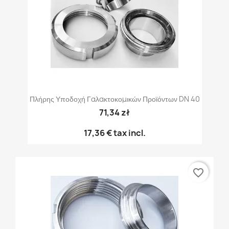
Πλήρης Υποδοχή Γαλακτοκομικών Προϊόντων DN 40
71,34 zł
17,36 €
tax incl.
favorite_border