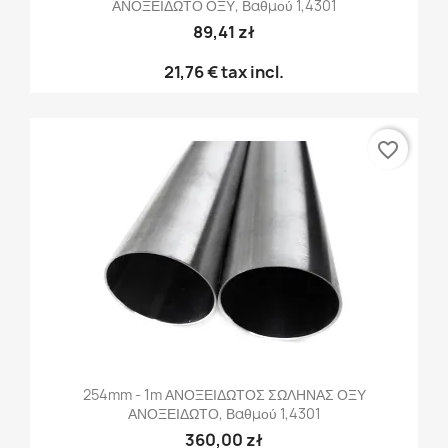
ΑΝΟΞΕΙΔΩΤΟ ΟΞΥ, Βαθμού 1,4301
89,41 zł
21,76 €
tax incl.
favorite_border
254mm - 1m ΑΝΟΞΕΙΔΩΤΟΣ ΣΩΛΗΝΑΣ ΟΞΥ
ΑΝΟΞΕΙΔΩΤΟ, Βαθμού 1,4301
360,00 zł