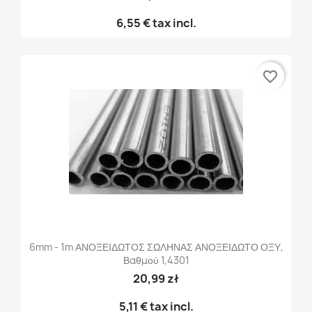
6,55 €
tax incl.
favorite_border
6mm - 1m ΑΝΟΞΕΙΔΩΤΟΣ ΣΩΛΗΝΑΣ ΑΝΟΞΕΙΔΩΤΟ ΟΞΥ,
Βαθμού 1,4301
20,99 zł
5,11 €
tax incl.