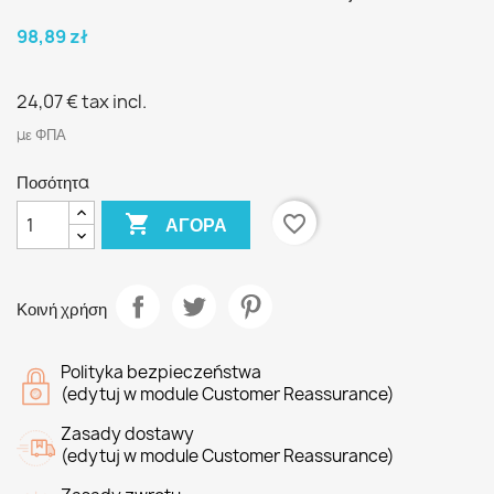
98,89 zł
24,07 €
tax incl.
με ΦΠΑ
Ποσότητα

favorite_border
ΑΓΟΡΆ
Κοινή χρήση
Polityka bezpieczeństwa
(edytuj w module Customer Reassurance)
Zasady dostawy
(edytuj w module Customer Reassurance)