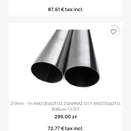
87,61 €
tax incl.
favorite_border
219mm - 1m ΑΝΟΞΕΙΔΩΤΟΣ ΣΩΛΗΝΑΣ ΟΞΥ ΑΝΟΞΕΙΔΩΤΟ,
Βαθμού 1,4301
299,00 zł
72,77 €
tax incl.