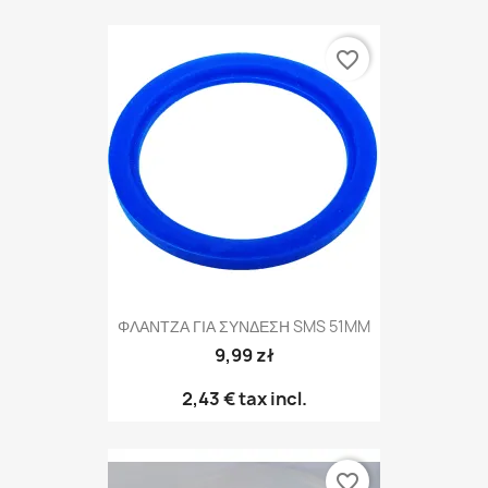
favorite_border
ΦΛΑΝΤΖΑ ΓΙΑ ΣΥΝΔΕΣΗ SMS 51MM
9,99 zł
2,43 €
tax incl.
favorite_border