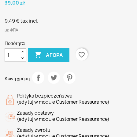
39,00 zł
9,49 €
tax incl.
με ΦΠΑ
Ποσότητα

favorite_border
ΑΓΟΡΆ
Κοινή χρήση
Polityka bezpieczeństwa
(edytuj w module Customer Reassurance)
Zasady dostawy
(edytuj w module Customer Reassurance)
Zasady zwrotu
(edytuj w module Customer Reassurance)