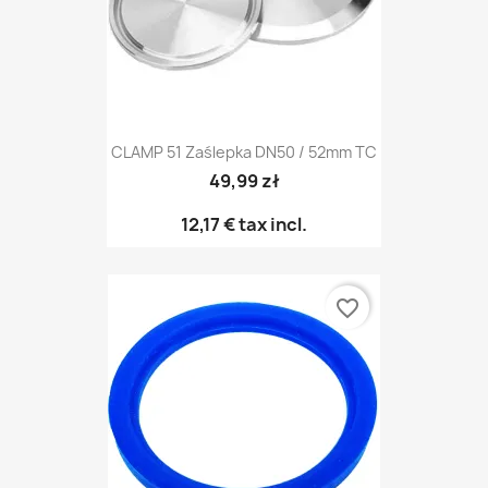
CLAMP 51 Zaślepka DN50 / 52mm TC
49,99 zł
12,17 €
tax incl.
favorite_border