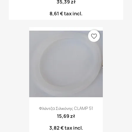
35,39 zł
8,61 €
tax incl.
favorite_border
Φλάντζα Σιλικόνης CLAMP 51
15,69 zł
3,82 €
tax incl.