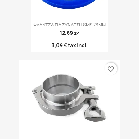
ΦΛΑΝΤΖΑ ΓΙΑ ΣΥΝΔΕΣΗ SMS 76MM
12,69 zł
3,09 €
tax incl.
favorite_border