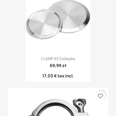
CLAMP 63 Zaślepka
69,99 zł
17,03 €
tax incl.
favorite_border