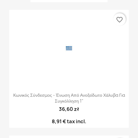
favorite_border
Κωνικός Σύνδεσμος - Ένωση Από Ανοξείδωτο Χάλυβα Για
Συγκόλληση 1"
36,60 zł
8,91 €
tax incl.