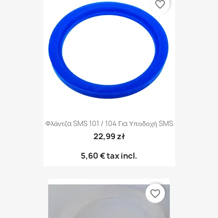
favorite_border
Φλάντζα SMS 101 / 104 Για Υποδοχή SMS
22,99 zł
5,60 €
tax incl.
favorite_border