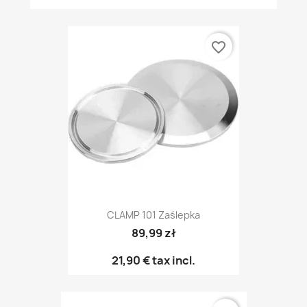
favorite_border
CLAMP 101 Zaślepka
89,99 zł
21,90 €
tax incl.