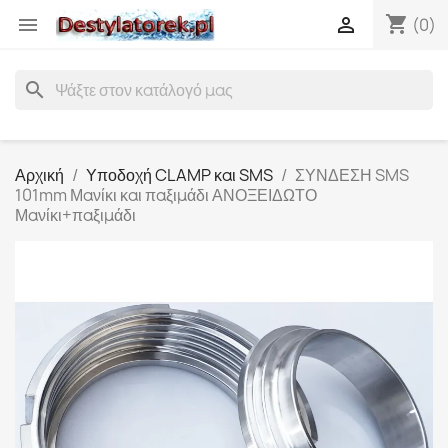
shopping_cart


(0)
search
Αρχική
Υποδοχή CLAMP και SMS
ΣΥΝΔΕΣΗ SMS
101mm Μανίκι και παξιμάδι ΑΝΟΞΕΙΔΩΤΟ
Μανίκι+παξιμάδι