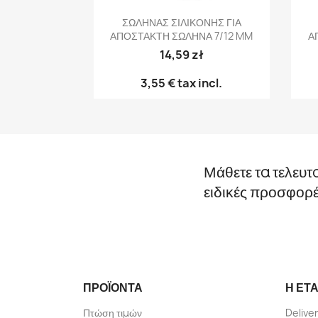
Γρήγορη προβολή

ΣΩΛΗΝΑΣ ΣΙΛΙΚΟΝΗΣ ΓΙΑ
ΑΠΟΣΤΑΚΤΗ ΣΩΛΗΝΑ 7/12 MM
Α
14,59 zł
3,55 €
tax incl.
Μάθετε τα τελευτ
ειδικές προσφορ
ΠΡΟΪΌΝΤΑ
Η ΕΤΑ
Πτώση τιμών
Delive