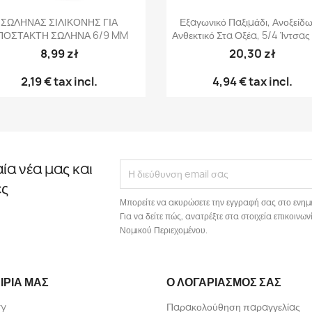
Γρήγορη προβολή
Γρήγορη προβολή


ΣΩΛΗΝΑΣ ΣΙΛΙΚΟΝΗΣ ΓΙΑ
Εξαγωνικό Παξιμάδι, Ανοξείδω
ΠΟΣΤΑΚΤΗ ΣΩΛΗΝΑ 6/9 MM
Ανθεκτικό Στα Οξέα, 5/4 Ίντσας 
8,99 zł
20,30 zł
2,19 €
tax incl.
4,94 €
tax incl.
αία νέα μας και
ές
Μπορείτε να ακυρώσετε την εγγραφή σας στο ενημ
Για να δείτε πώς, ανατρέξτε στα στοιχεία επικοιν
Νομικού Περιεχομένου.
ΙΡΊΑ ΜΑΣ
Ο ΛΟΓΑΡΙΑΣΜΌΣ ΣΑΣ
ry
Παρακολούθηση παραγγελίας