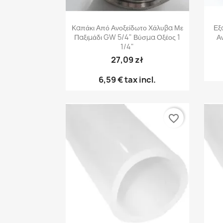
Γρήγορη προβολή

Καπάκι Από Ανοξείδωτο Χάλυβα Με
Εξ
Παξιμάδι GW 5/4" Βύσμα Οξέος 1
Αν
1/4"
27,09 zł
6,59 €
tax incl.
favorite_border