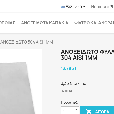

Ελληνικά
Νόμισμα:
PL
ΟΠΟΙΊΑΣ
ΑΝΟΞΕΊΔΩΤΑ ΚΑΠΆΚΙΑ
ΦΊΛΤΡΟ ΚΑΙ ΆΝΘΡ
ΑΝΟΞΕΙΔΩΤΟ 304 AISI 1MM
ΑΝΟΞΕΙΔΩΤΟ ΦΥΛ
304 AISI 1MM
13,79 zł
3,36 €
tax incl.
με ΦΠΑ
Ποσότητα

ΑΓΟΡΆ