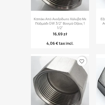
Γρήγορη προβολή

Καπάκι Από Ανοξείδωτο Χάλυβα Με
Εξ
Παξιμάδι GW 3/2" Βύσμα Οξέος 1
Α
1/2"
16,69 zł
4,06 €
tax incl.
favorite_border