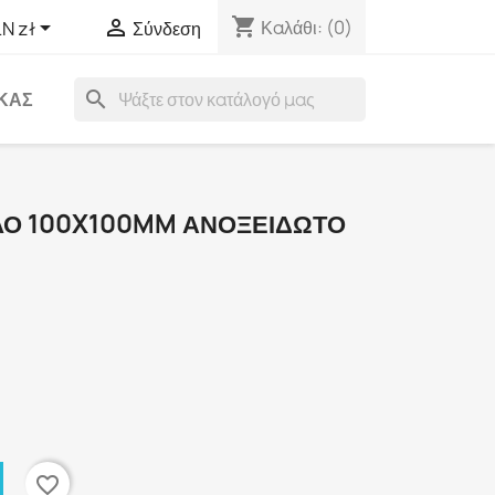
shopping_cart


Καλάθι:
(0)
N zł
Σύνδεση
search
ΑΚΑΣ
ΛΟ 100X100MM ΑΝΟΞΕΙΔΩΤΟ
favorite_border