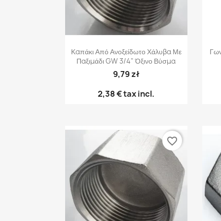
Γρήγορη προβολή

Καπάκι Από Ανοξείδωτο Χάλυβα Με
Γων
Παξιμάδι GW 3/4" Όξινο Βύσμα
9,79 zł
2,38 €
tax incl.
favorite_border