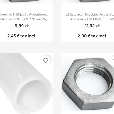
Γρήγορη προβολή
Γρήγορη προβολή


αγωνικό Παξιμάδι, Ανοξείδωτο,
Εξαγωνικό Παξιμάδι, Ανοξείδω
θεκτικό Στα Οξέα, 3/8 Ίντσας
Ανθεκτικό Στα Οξέα, 1 Ίντσ
9,99 zł
11,92 zł
2,43 €
tax incl.
2,90 €
tax incl.
favorite_border
fa