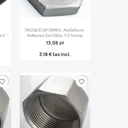
Γρήγορη προβολή

ΠΑΞΙΔΙ ΕΞΑΓΩΝΙΚΟ, Ανοξείδωτο,
 4" -
Ανθεκτικό Στα Οξέα, 1/2 Ίντσας
13,06 zł
3,18 €
tax incl.
vorite_border
favorite_border