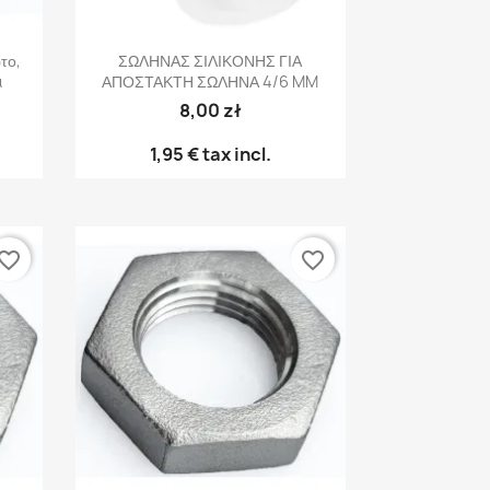
Γρήγορη προβολή

το,
ΣΩΛΗΝΑΣ ΣΙΛΙΚΟΝΗΣ ΓΙΑ
α
ΑΠΟΣΤΑΚΤΗ ΣΩΛΗΝΑ 4/6 MM
8,00 zł
1,95 €
tax incl.
vorite_border
favorite_border