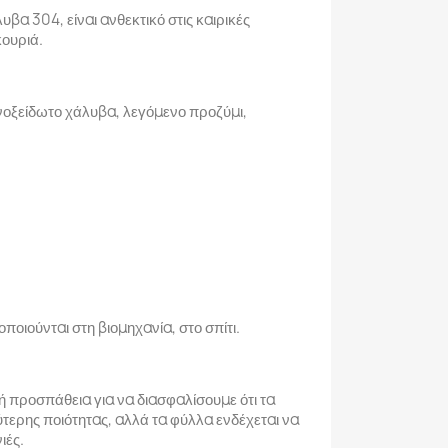
βα 304, είναι ανθεκτικό στις καιρικές
κουριά.
νοξείδωτο χάλυβα, λεγόμενο προζύμι,
οιούνται στη βιομηχανία, στο σπίτι.
 προσπάθεια για να διασφαλίσουμε ότι τα
ύτερης ποιότητας, αλλά τα φύλλα ενδέχεται να
ιές.