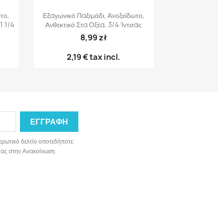
Γρήγορη προβολή

το,
Εξαγωνικό Παξιμάδι, Ανοξείδωτο,
1 1/4
Ανθεκτικό Στα Οξέα, 3/4 Ίντσας
8,99 zł
2,19 €
tax incl.
ερωτικό δελτίο οποτεδήποτε.
ωνίας στην Ανακοίνωση