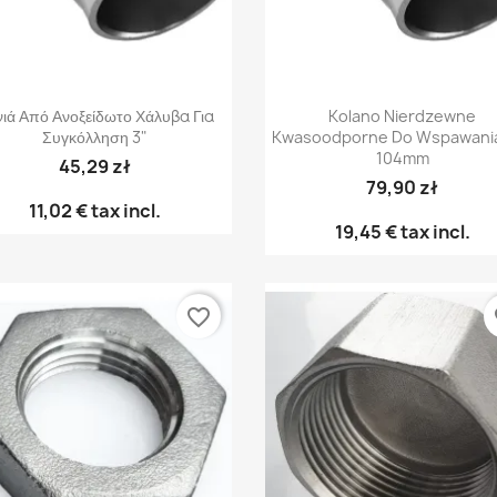
Γρήγορη προβολή
Γρήγορη προβολή


ιά Από Ανοξείδωτο Χάλυβα Για
Kolano Nierdzewne
Συγκόλληση 3"
Kwasoodporne Do Wspawania
104mm
45,29 zł
79,90 zł
11,02 €
tax incl.
19,45 €
tax incl.
favorite_border
fa