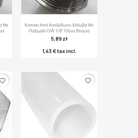
Γρήγορη προβολή

α Με
Καπάκι Από Ανοξείδωτο Χάλυβα Με
μα
Παξιμάδι GW 1/8" Όξινο Βύσμα
5,89 zł
1,43 €
tax incl.
vorite_border
favorite_border