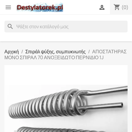
shopping_cart


(0)
search
Αρχική
Σπιράλ ψύξης, συμπυκνωτής
ΑΠΟΣΤΑΤΗΡΑΣ
ΜΟΝΟ ΣΠΙΡΑΛ 70 ΑΝΟΞΕΙΔΩΤΟ ΠΕΡΝΙΔΙΟ 1J