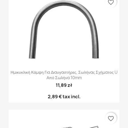
favorite_border
Ημικυκλική Κάμψη Για Διαυγαστήρες, Σωλήνας Σχήματος U
Από Σωλήνα 10mm
11,89 zł
2,89 €
tax incl.
favorite_border