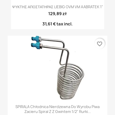
ΨΥΚΤΗΣ ΑΠΟΣΤΑΤΗΡΑΣ LIEBIG OVM VM AABRATEK 1"
129,89 zł
31,61 €
tax incl.
favorite_border
SPIRALA Chłodnica Nierdzewna Do Wyrobu Piwa
Zacieru Spiral Z Z Gwintem 1/2" Rurki...