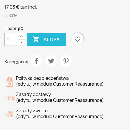
17,03 €
tax incl.
με ΦΠΑ
Ποσότητα

favorite_border
ΑΓΟΡΆ
Κοινή χρήση
Polityka bezpieczeństwa
(edytuj w module Customer Reassurance)
Zasady dostawy
(edytuj w module Customer Reassurance)
Zasady zwrotu
(edytuj w module Customer Reassurance)