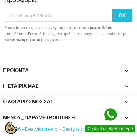
Μπορείτε να ακυρώσετε την εγγραφή σας στο ενημερωτικό δελτίο
οποτεδήποτε. Για να δείτε πώς, ανατρέξτε στα στοιχεία επικοινωνίας στην
Ανακοίνωση Νομικού Περιεχομένου.
ΠΡΟΪΌΝΤΑ

Η ΕΤΑΙΡΊΑ ΜΑΣ

Ο ΛΟΓΑΡΙΑΣΜΌΣ ΣΑΣ

ΜΕΝΟΎ_ΠΑΡΑΜΕΤΡΟΠΟΊΗΣΗ
keyboard_arrow_down
© 2026 - Destylatorek.pl - Destylator 2026
Contact us via WhatsApp