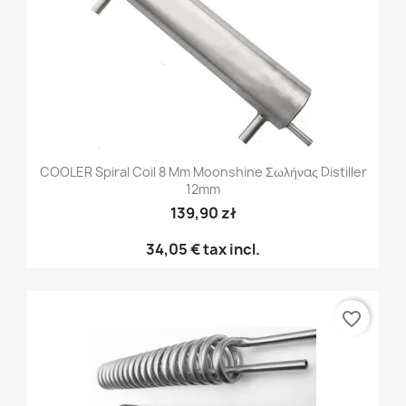
COOLER Spiral Coil 8 Mm Moonshine Σωλήνας Distiller
12mm
139,90 zł
34,05 €
tax incl.
favorite_border