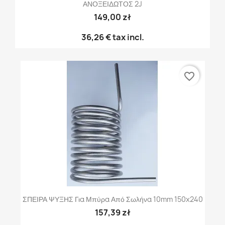
ΑΝΟΞΕΙΔΩΤΟΣ 2J
149,00 zł
36,26 €
tax incl.
favorite_border
ΣΠΕΙΡΑ ΨΥΞΗΣ Για Μπύρα Από Σωλήνα 10mm 150x240
157,39 zł