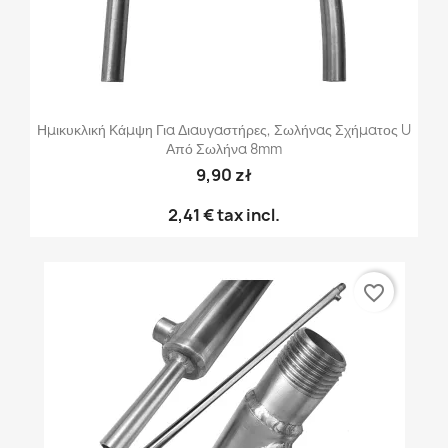
Ημικυκλική Κάμψη Για Διαυγαστήρες, Σωλήνας Σχήματος U
Από Σωλήνα 8mm
9,90 zł
2,41 €
tax incl.
favorite_border