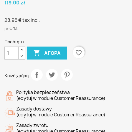
119,00 zł
28,96 €
tax incl.
με ΦΠΑ
Ποσότητα

favorite_border
ΑΓΟΡΆ
Κοινή χρήση
Polityka bezpieczeństwa
(edytuj w module Customer Reassurance)
Zasady dostawy
(edytuj w module Customer Reassurance)
Zasady zwrotu
(edytuj w module Customer Reassurance)