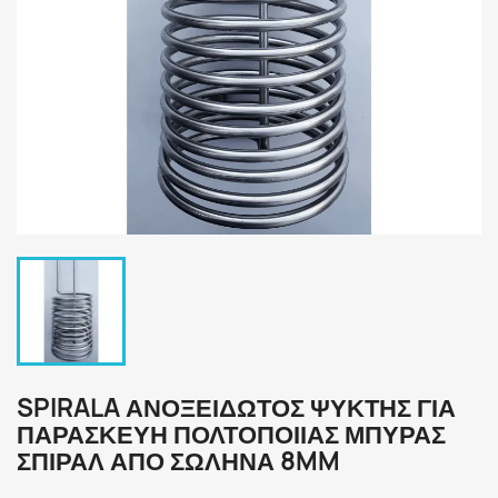
SPIRALA ΑΝΟΞΕΊΔΩΤΟΣ ΨΎΚΤΗΣ ΓΙΑ
ΠΑΡΑΣΚΕΥΉ ΠΟΛΤΟΠΟΙΊΑΣ ΜΠΎΡΑΣ
ΣΠΙΡΆΛ ΑΠΌ ΣΩΛΉΝΑ 8MM