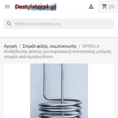
shopping_cart


(0)
search
Αρχική
Σπιράλ ψύξης, συμπυκνωτής
SPIRALA
Ανοξείδωτος ψύκτης για παρασκευή πολτοποιίας μπύρας
σπιράλ από σωλήνα 8mm