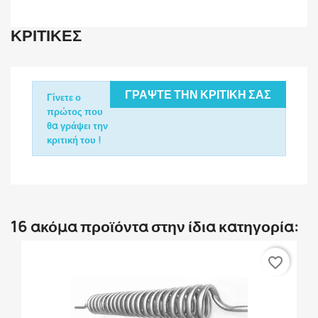
ΚΡΙΤΙΚΈΣ
ΓΡΆΨΤΕ ΤΗΝ ΚΡΙΤΙΚΉ ΣΑΣ
Γίνετε ο
πρώτος που
θα γράψει την
κριτική του !
16 ακόμα προϊόντα στην ίδια κατηγορία:
favorite_border