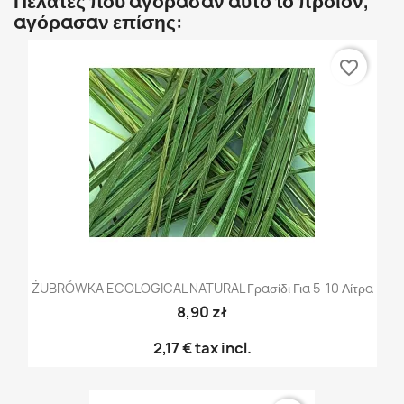
Πελάτες που αγόρασαν αυτό το προϊόν,
αγόρασαν επίσης:
favorite_border
ŻUBRÓWKA ECOLOGICAL NATURAL Γρασίδι Για 5-10 Λίτρα
8,90 zł
2,17 €
tax incl.