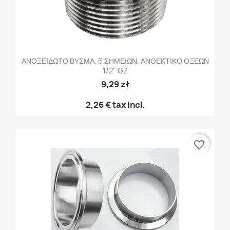
ΑΝΟΞΕΙΔΩΤΟ ΒΥΣΜΑ, 6 ΣΗΜΕΙΩΝ, ΑΝΘΕΚΤΙΚΟ ΟΞΕΩΝ
1/2" GZ
9,29 zł
2,26 €
tax incl.
favorite_border