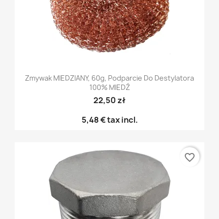
Zmywak MIEDZIANY, 60g, Podparcie Do Destylatora
100% MIEDŹ
22,50 zł
5,48 €
tax incl.
favorite_border