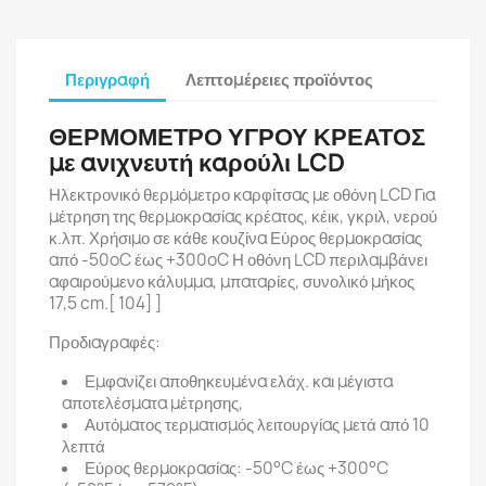
Περιγραφή
Λεπτομέρειες προϊόντος
ΘΕΡΜΟΜΕΤΡΟ ΥΓΡΟΥ ΚΡΕΑΤΟΣ
με ανιχνευτή καρούλι LCD
Ηλεκτρονικό θερμόμετρο καρφίτσας με οθόνη LCD Για
μέτρηση της θερμοκρασίας κρέατος, κέικ, γκριλ, νερού
κ.λπ. Χρήσιμο σε κάθε κουζίνα Εύρος θερμοκρασίας
από -50oC έως +300oC Η οθόνη LCD περιλαμβάνει
αφαιρούμενο κάλυμμα, μπαταρίες, συνολικό μήκος
17,5 cm.[ 104] ]
Προδιαγραφές:
Εμφανίζει αποθηκευμένα ελάχ. και μέγιστα
αποτελέσματα μέτρησης,
Αυτόματος τερματισμός λειτουργίας μετά από 10
λεπτά
Εύρος θερμοκρασίας: -50°C έως +300°C