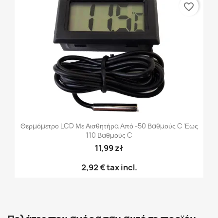
favorite_border
Θερμόμετρο LCD Με Αισθητήρα Από -50 Βαθμούς C Έως
110 Βαθμούς C
11,99 zł
2,92 €
tax incl.