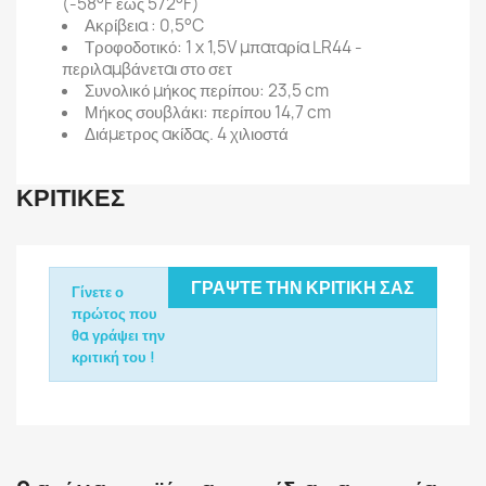
(-58°F έως 572°F)
Ακρίβεια : 0,5°C
Τροφοδοτικό: 1 x 1,5V μπαταρία LR44 -
περιλαμβάνεται στο σετ
Συνολικό μήκος περίπου: 23,5 cm
Μήκος σουβλάκι: περίπου 14,7 cm
Διάμετρος ακίδας. 4 χιλιοστά
ΚΡΙΤΙΚΈΣ
ΓΡΆΨΤΕ ΤΗΝ ΚΡΙΤΙΚΉ ΣΑΣ
Γίνετε ο
πρώτος που
θα γράψει την
κριτική του !