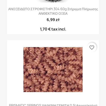
ΑΝΟΞΕΙΔΩΤΟ ΣΤΡΟΦΙΣΤΗΡΙ 304 60g Στήριγμα Πλήρωσης
ΑΝΘΕΚΤΙΚΟ ΟΞΕΑ
6,99 zł
1,70 €
tax incl.
favorite_border
PRISMATIC SPRINGS ΧΑΛΚΙΝΗ ΓΕΜΙΣΗ 0,5l Αποστακτήρα