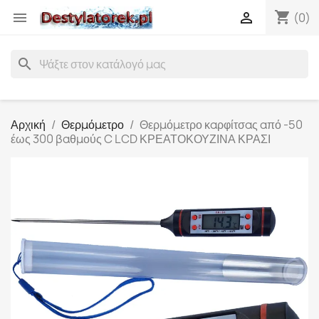
shopping_cart


(0)
search
Αρχική
Θερμόμετρο
Θερμόμετρο καρφίτσας από -50
έως 300 βαθμούς C LCD ΚΡΕΑΤΟΚΟΥΖΙΝΑ ΚΡΑΣΙ