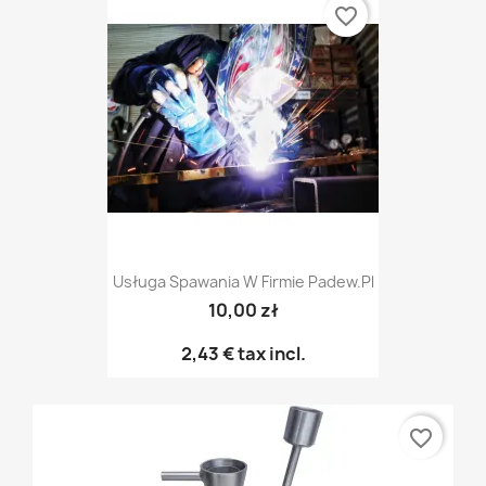
favorite_border
Usługa Spawania W Firmie Padew.pl
10,00 zł
2,43 €
tax incl.
favorite_border