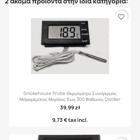
2 ακόμα προϊόντα στην ίδια κατηγορία:
favorite_border
Smokehouse Probe Θερμόμετρο Συναγερμός
Μαγειρέματος Μεγάλος Έως 300 Βαθμούς Distiller
39,99 zł
9,73 €
tax incl.