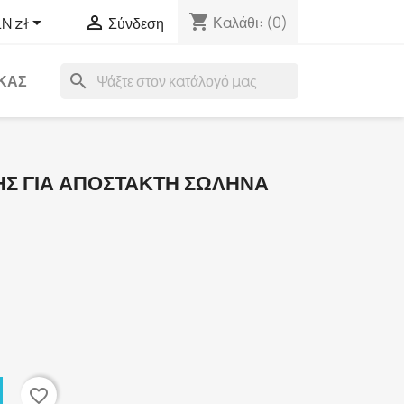
shopping_cart


Καλάθι:
(0)
N zł
Σύνδεση
search
ΑΚΑΣ
ΗΣ ΓΙΑ ΑΠΟΣΤΑΚΤΗ ΣΩΛΗΝΑ
favorite_border