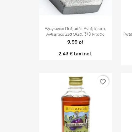
Γρήγορη προβολή

Εξαγωνικό Παξιμάδι, Ανοξείδωτο,
Ανθεκτικό Στα Οξέα, 3/8 Ίντσας
Kwas
9,99 zł
2,43 €
tax incl.
favorite_border