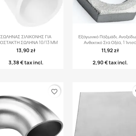
Γρήγορη προβολή
Γρήγορη προβολή


ΣΩΛΗΝΑΣ ΣΙΛΙΚΟΝΗΣ ΓΙΑ
Εξαγωνικό Παξιμάδι, Ανοξείδω
ΟΣΤΑΚΤΗ ΣΩΛΗΝΑ 10/13 MM
Ανθεκτικό Στα Οξέα, 1 Ίντσ
13,90 zł
11,92 zł
3,38 €
tax incl.
2,90 €
tax incl.
favorite_border
fa