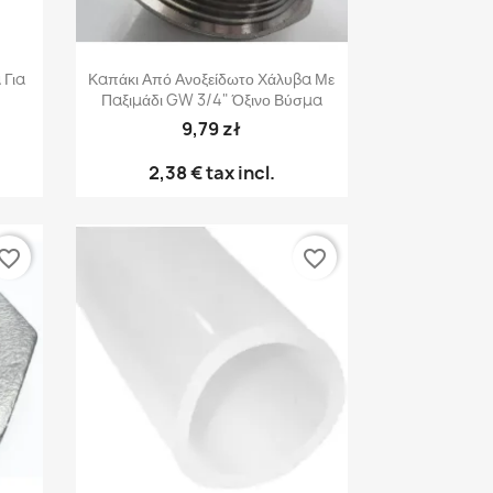
Γρήγορη προβολή

 Για
Καπάκι Από Ανοξείδωτο Χάλυβα Με
Παξιμάδι GW 3/4" Όξινο Βύσμα
9,79 zł
2,38 €
tax incl.
vorite_border
favorite_border