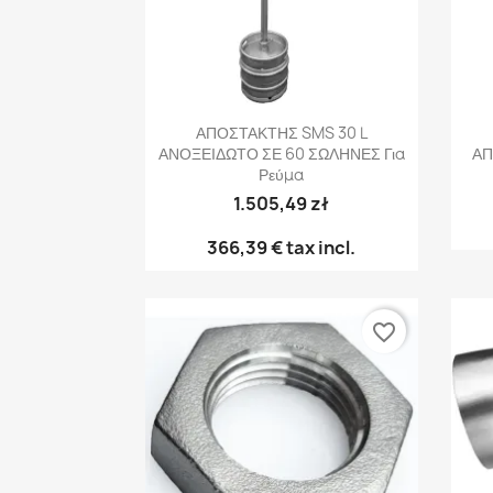
Γρήγορη προβολή

ΑΠΟΣΤΑΚΤΗΣ SMS 30 L
ΑΝΟΞΕΙΔΩΤΟ ΣΕ 60 ΣΩΛΗΝΕΣ Για
ΑΠ
Ρεύμα
1.505,49 zł
366,39 €
tax incl.
favorite_border