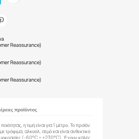
wa
omer Reassurance)
omer Reassurance)
omer Reassurance)
έρειες προϊόντος
ιότητας, η τιμή είναι για 1 μέτρο. Το προϊόν
με τρόφιμα, αλκοόλ, ατμό και είναι ανθεκτικό
ρμοκρασίες (-60°C ÷ +230°C). Έχουν καλές