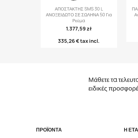
Γρήγορη προβολή

ΑΠΟΣΤΑΚΤΗΣ SMS 30 L
ΠΑ
ΑΝΟΞΕΙΔΩΤΟ ΣΕ ΣΩΛΗΝΑ 50 Για
Α
Ρεύμα
1.377,59 zł
335,26 €
tax incl.
Μάθετε τα τελευτ
ειδικές προσφορ
ΠΡΟΪΌΝΤΑ
Η ΕΤΑ