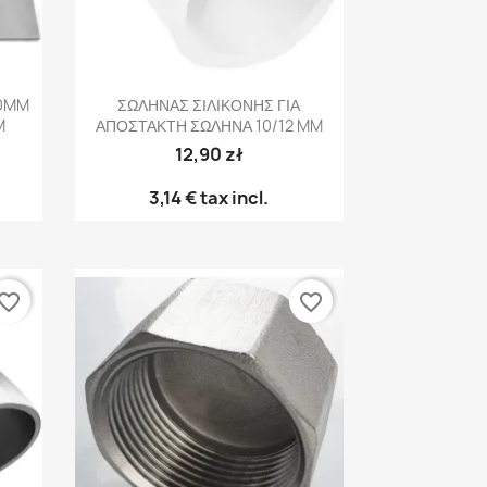
Γρήγορη προβολή

00MM
ΣΩΛΗΝΑΣ ΣΙΛΙΚΟΝΗΣ ΓΙΑ
M
ΑΠΟΣΤΑΚΤΗ ΣΩΛΗΝΑ 10/12 MM
12,90 zł
3,14 €
tax incl.
vorite_border
favorite_border