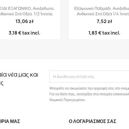
Γρήγορη προβολή
Γρήγορη προβολή


ΞΙΔΙ ΕΞΑΓΩΝΙΚΟ, Ανοξείδωτο,
Εξαγωνικό Παξιμάδι, Ανοξείδω
νθεκτικό Στα Οξέα, 1/2 Ίντσας
Ανθεκτικό Στα Οξέα 1/4 Ίντσ
13,06 zł
7,52 zł
3,18 €
tax incl.
1,83 €
tax incl.
αία νέα μας και
ές
Μπορείτε να ακυρώσετε την εγγραφή σας στο ενημ
Για να δείτε πώς, ανατρέξτε στα στοιχεία επικοιν
Νομικού Περιεχομένου.
ΙΡΊΑ ΜΑΣ
Ο ΛΟΓΑΡΙΑΣΜΌΣ ΣΑΣ