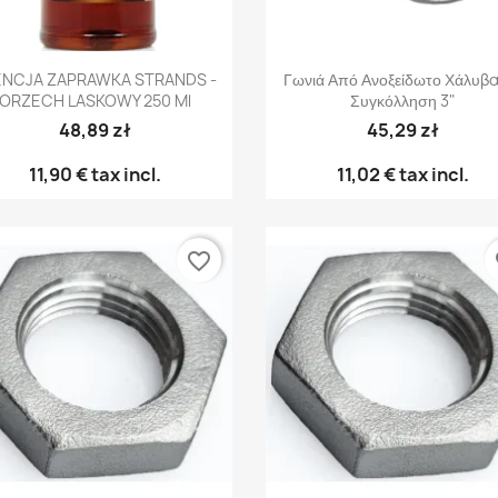
Γρήγορη προβολή
Γρήγορη προβολή


ENCJA ZAPRAWKA STRANDS -
Γωνιά Από Ανοξείδωτο Χάλυβα
ORZECH LASKOWY 250 Ml
Συγκόλληση 3"
48,89 zł
45,29 zł
11,90 €
tax incl.
11,02 €
tax incl.
favorite_border
fa