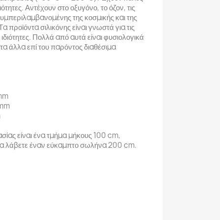
ιότητες. Αντέχουν στο οξυγόνο, το όζον, τις
υμπεριλαμβανομένης της κοσμικής και της
α προϊόντα σιλικόνης είναι γνωστά για τις
ιδιότητες. Πολλά από αυτά είναι φυσιολογικά
α άλλα επί του παρόντος διαθέσιμα
 mm
 mm
m
σίας είναι ένα τμήμα μήκους 100 cm,
θα λάβετε έναν εύκαμπτο σωλήνα 200 cm.