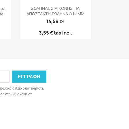
Γρήγορη προβολή

το,
ΣΩΛΗΝΑΣ ΣΙΛΙΚΟΝΗΣ ΓΙΑ
ας
ΑΠΟΣΤΑΚΤΗ ΣΩΛΗΝΑ 7/12 MM
14,59 zł
3,55 €
tax incl.
ερωτικό δελτίο οποτεδήποτε.
ωνίας στην Ανακοίνωση