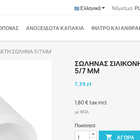

Ελληνικά
Νόμισμα:
PL
ΟΠΟΙΊΑΣ
ΑΝΟΞΕΊΔΩΤΑ ΚΑΠΆΚΙΑ
ΦΊΛΤΡΟ ΚΑΙ ΆΝΘΡ
ΑΚΤΗ ΣΩΛΗΝΑ 5/7 MM
ΣΩΛΗΝΑΣ ΣΙΛΙΚΟΝ
5/7 MM
7,39 zł
1,80 €
tax incl.
με ΦΠΑ
Ποσότητα

ΑΓΟΡΆ