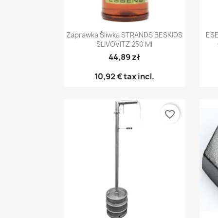
Γρήγορη προβολή

Zaprawka Śliwka STRANDS BESKIDS
ES
SLIVOVITZ 250 Ml
44,89 zł
10,92 €
tax incl.
favorite_border