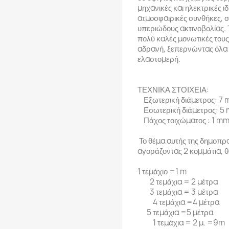
μηχανικές και ηλεκτρικές ιδ
ατμοσφαιρικές συνθήκες, σ
υπεριώδους ακτινοβολίας. Τ
πολύ καλές μονωτικές τους 
αδρανή, ξεπερνώντας όλα τ
ελαστομερή.
ΤΕΧΝΙΚΑ ΣΤΟΙΧΕΙΑ:
Εξωτερική διάμετρος: 7
Εσωτερική διάμετρος: 5
Πάχος τοιχώματος : 1 m
Το θέμα αυτής της δημοπρα
αγοράζοντας 2 κομμάτια, 
1 τεμάχιο =1 m
2 τεμάχια = 2 μέτρα
3 τεμάχια = 3 μέτρα
4 τεμάχια =4 μέτρα
5 τεμάχια =5 μέτρα
1 τεμάχια = 2 μ. =9m