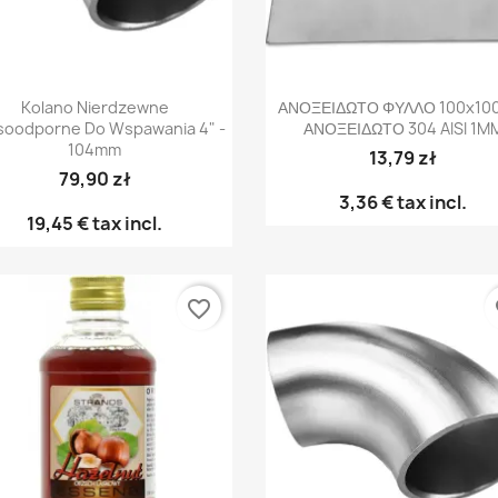
Γρήγορη προβολή
Γρήγορη προβολή


Kolano Nierdzewne
ΑΝΟΞΕΙΔΩΤΟ ΦΥΛΛΟ 100x1
oodporne Do Wspawania 4" -
ΑΝΟΞΕΙΔΩΤΟ 304 AISI 1M
104mm
13,79 zł
79,90 zł
3,36 €
tax incl.
19,45 €
tax incl.
favorite_border
fa