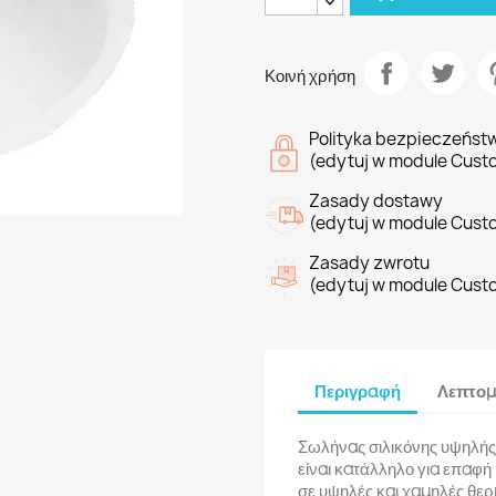
Κοινή χρήση
Polityka bezpieczeńst
(edytuj w module Cust
Zasady dostawy
(edytuj w module Cust
Zasady zwrotu
(edytuj w module Cust
Περιγραφή
Λεπτομ
Σωλήνας σιλικόνης υψηλής πο
είναι κατάλληλο για επαφή 
σε υψηλές και χαμηλές θε