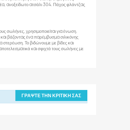
έα, ανοξείδωτο ατσάλι 304. Πάχος φλάντζας
υς σωλήνες, χρησιμοποιείται για ένωση.
 και βάζοντας ένα παρέμβυσμα σιλικόνης
α στερέωση. Το βιδώνουμε με βίδες και
ποτελεσματικά και σφιχτά τους σωλήνες με
ΓΡΆΨΤΕ ΤΗΝ ΚΡΙΤΙΚΉ ΣΑΣ