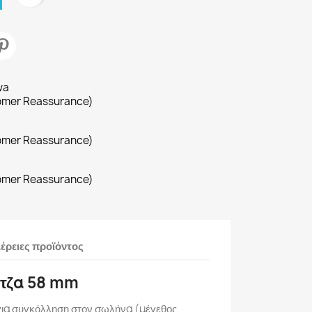
wa
omer Reassurance)
omer Reassurance)
omer Reassurance)
έρειες προϊόντος
ντζα 58 mm
ια συγκόλληση στον σωλήνα (μέγεθος