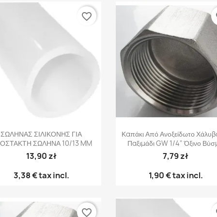
favorite_border
fa
Γρήγορη προβολή
Γρήγορη προβολή


ΣΩΛΗΝΑΣ ΣΙΛΙΚΟΝΗΣ ΓΙΑ
Καπάκι Από Ανοξείδωτο Χάλυβ
ΟΣΤΑΚΤΗ ΣΩΛΗΝΑ 10/13 MM
Παξιμάδι GW 1/4" Όξινο Βύ
13,90 zł
7,79 zł
3,38 €
tax incl.
1,90 €
tax incl.
favorite_border
fa