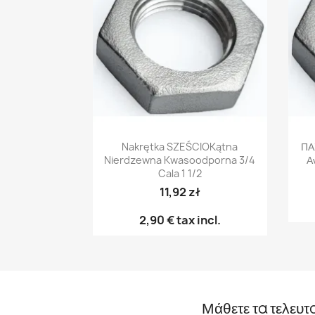
Γρήγορη προβολή

Nakrętka SZEŚCIOKątna
ΠΑ
Nierdzewna Kwasoodporna 3/4
Α
Cala 1 1/2
11,92 zł
2,90 €
tax incl.
Μάθετε τα τελευτ