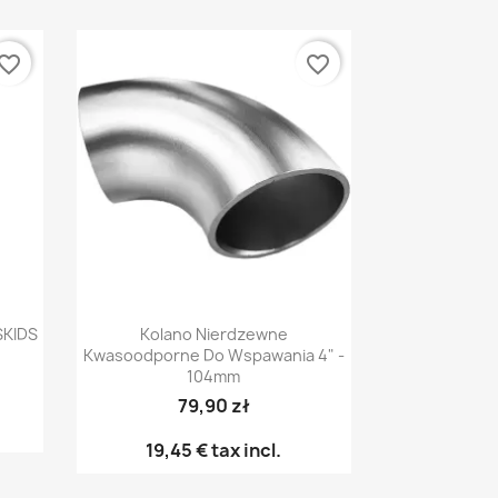
vorite_border
favorite_border
Γρήγορη προβολή

SKIDS
Kolano Nierdzewne
Kwasoodporne Do Wspawania 4" -
104mm
79,90 zł
19,45 €
tax incl.