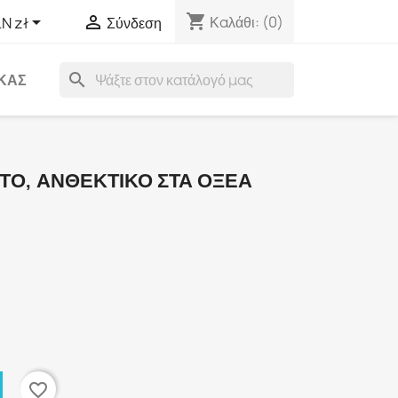
shopping_cart


Καλάθι:
(0)
N zł
Σύνδεση
search
ΑΚΑΣ
ΤΟ, ΑΝΘΕΚΤΙΚΌ ΣΤΑ ΟΞΈΑ
favorite_border