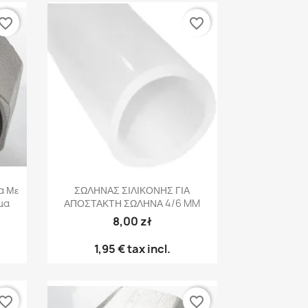
vorite_border
favorite_border
Γρήγορη προβολή

α Με
ΣΩΛΗΝΑΣ ΣΙΛΙΚΟΝΗΣ ΓΙΑ
σμα
ΑΠΟΣΤΑΚΤΗ ΣΩΛΗΝΑ 4/6 MM
8,00 zł
1,95 €
tax incl.
vorite_border
favorite_border