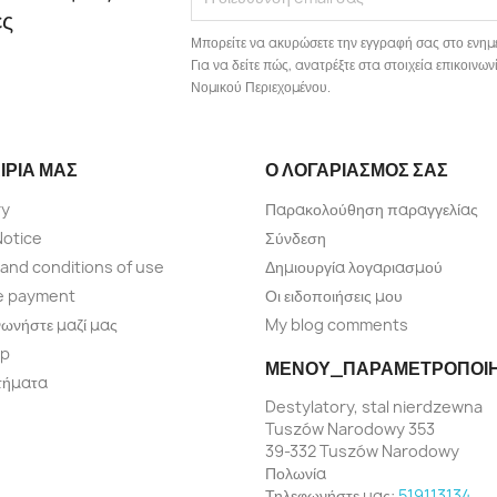
ές
Μπορείτε να ακυρώσετε την εγγραφή σας στο ενημ
Για να δείτε πώς, ανατρέξτε στα στοιχεία επικοιν
Νομικού Περιεχομένου.
ΙΡΊΑ ΜΑΣ
Ο ΛΟΓΑΡΙΑΣΜΌΣ ΣΑΣ
ry
Παρακολούθηση παραγγελίας
Notice
Σύνδεση
and conditions of use
Δημιουργία λογαριασμού
e payment
Οι ειδοποιήσεις μου
νωνήστε μαζί μας
My blog comments
ap
ΜΕΝΟΎ_ΠΑΡΑΜΕΤΡΟΠΟΊ
τήματα
Destylatory, stal nierdzewna
Tuszów Narodowy 353
39-332 Tuszów Narodowy
Πολωνία
Τηλεφωνήστε μας:
519113134