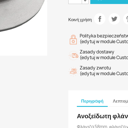
Κοινή χρήση
Polityka bezpieczeńst
(edytuj w module Cust
Zasady dostawy
(edytuj w module Cust
Zasady zwrotu
(edytuj w module Cust
Περιγραφή
Λεπτομ
Ανοξείδωτη φλά
Φλάντζα 58mm, φλάντζα γ