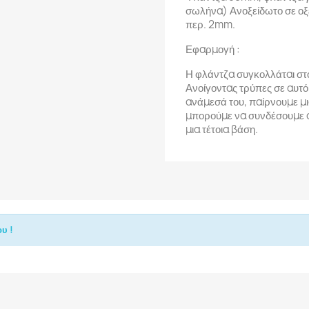
σωλήνα) Ανοξείδωτο σε οξ
περ. 2mm.
Εφαρμογή :
Η φλάντζα συγκολλάται στο
Ανοίγοντας τρύπες σε αυτό
ανάμεσά του, παίρνουμε μι
μπορούμε να συνδέσουμε α
μια τέτοια βάση.
υ !