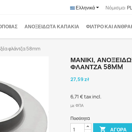

Ελληνικά
Νόμισμα:
PL
ΟΠΟΙΊΑΣ
ΑΝΟΞΕΊΔΩΤΑ ΚΑΠΆΚΙΑ
ΦΊΛΤΡΟ ΚΑΙ ΆΝΘΡ
 οξέα φλάντζα 58mm
ΜΑΝΙΚΙ, ΑΝΟΞΕΊΔΩ
ΦΛΆΝΤΖΑ 58MM
27,59 zł
6,71 €
tax incl.
με ΦΠΑ
Ποσότητα

ΑΓΟΡΆ