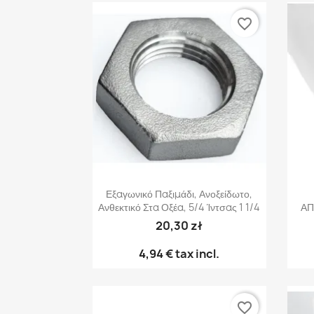
favorite_border
Γρήγορη προβολή

Εξαγωνικό Παξιμάδι, Ανοξείδωτο,
Ανθεκτικό Στα Οξέα, 5/4 Ίντσας 1 1/4
ΑΠ
20,30 zł
4,94 €
tax incl.
favorite_border