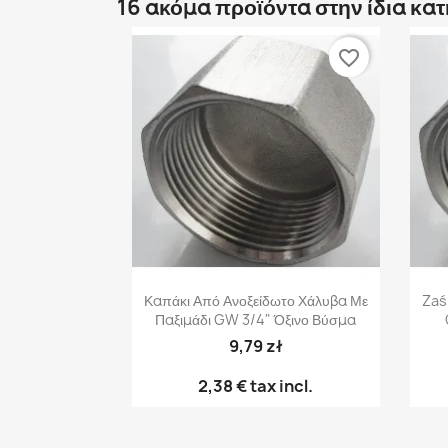
16 ακόμα προϊόντα στην ίδια κα
favorite_border
Γρήγορη προβολή

Καπάκι Από Ανοξείδωτο Χάλυβα Με
Zaś
Παξιμάδι GW 3/4" Όξινο Βύσμα
9,79 zł
2,38 €
tax incl.