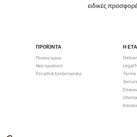
ειδικές προσφορ
ΠΡΟΪΌΝΤΑ
Η ΕΤΑ
Πτώση τιμών
Delive
Νέα προϊόντα
Legal 
Poradnik bimbrownika
Terms 
Secur
Επικοι
sitem
Κατασ