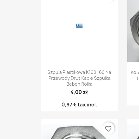
Γρήγορη προβολή

Szpula Plastikowa K160 160 Na
Καπ
Przewody Drut Kable Szpulka
Bęben Rolka
4,00 zł
0,97 €
tax incl.
favorite_border