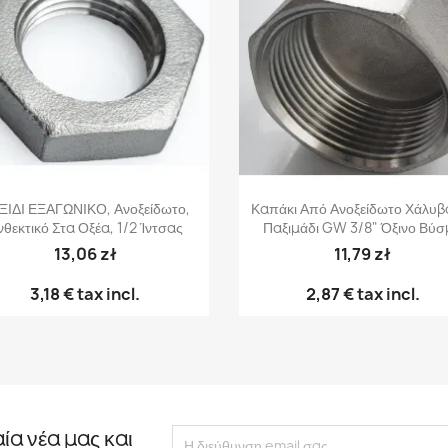
Γρήγορη προβολή
Γρήγορη προβολή


ΞΙΔΙ ΕΞΑΓΩΝΙΚΟ, Ανοξείδωτο,
Καπάκι Από Ανοξείδωτο Χάλυβ
νθεκτικό Στα Οξέα, 1/2 Ίντσας
Παξιμάδι GW 3/8" Όξινο Βύ
13,06 zł
11,79 zł
3,18 €
tax incl.
2,87 €
tax incl.
αία νέα μας και