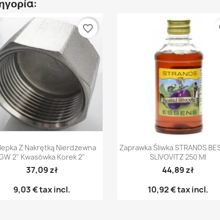
τηγορία:
favorite_border
fa
Γρήγορη προβολή
Γρήγορη προβολή


lepka Z Nakrętką Nierdzewna
Zaprawka Śliwka STRANDS BE
GW 2" Kwasówka Korek 2"
SLIVOVITZ 250 Ml
37,09 zł
44,89 zł
9,03 €
tax incl.
10,92 €
tax incl.