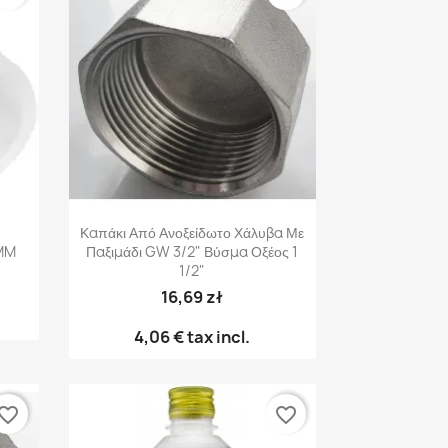
Γρήγορη προβολή

Καπάκι Από Ανοξείδωτο Χάλυβα Με
MM
Παξιμάδι GW 3/2" Βύσμα Οξέος 1
1/2"
16,69 zł
4,06 €
tax incl.
vorite_border
favorite_border