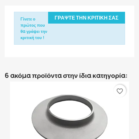
ΓΡΆΨΤΕ ΤΗΝ ΚΡΙΤΙΚΉ ΣΑΣ
Γίνετε ο
πρώτος που
θα γράψει την
κριτική του !
6 ακόμα προϊόντα στην ίδια κατηγορία:
favorite_border