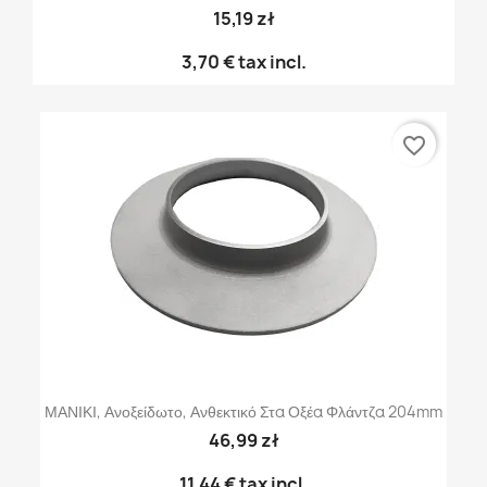
15,19 zł
3,70 €
tax incl.
favorite_border
ΜΑΝΙΚΙ, Ανοξείδωτο, Ανθεκτικό Στα Οξέα Φλάντζα 204mm
46,99 zł
11,44 €
tax incl.