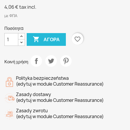
4,06 €
tax incl.
με ΦΠΑ
Ποσότητα

favorite_border
ΑΓΟΡΆ
Κοινή χρήση
Polityka bezpieczeństwa
(edytuj w module Customer Reassurance)
Zasady dostawy
(edytuj w module Customer Reassurance)
Zasady zwrotu
(edytuj w module Customer Reassurance)