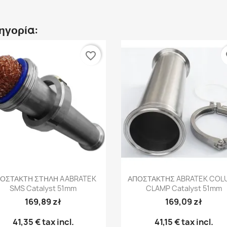
τηγορία:
favorite_border
fa
Γρήγορη προβολή
Γρήγορη προβολή


ΟΣΤΑΚΤΗ ΣΤΗΛΗ AABRATEK
ΑΠΟΣΤΑΚΤΗΣ ABRATEK COL
SMS Catalyst 51mm
CLAMP Catalyst 51mm
169,89 zł
169,09 zł
41,35 €
tax incl.
41,15 €
tax incl.