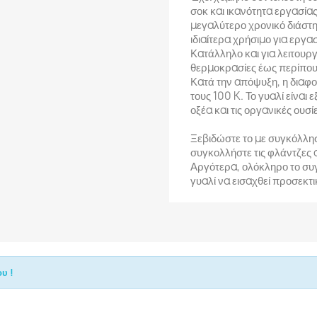
σοκ και ικανότητα εργασία
μεγαλύτερο χρονικό διάστη
ιδιαίτερα χρήσιμο για εργ
Κατάλληλο και για λειτουρ
θερμοκρασίες έως περίπου 
Κατά την απόψυξη, η διαφ
τους 100 K. Το γυαλί είναι 
οξέα και τις οργανικές ουσί
Ξεβιδώστε το με συγκόλλησ
συγκολλήστε τις φλάντζες
Αργότερα, ολόκληρο το συγ
γυαλί να εισαχθεί προσεκτ
υ !