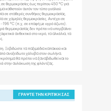
ς σε θερμοκρασίες έως περίπου 450 °C για
μα καθιστούν αυτόν τον τύπο γυαλιού
ασία σε σταθερές συνθήκες θερμοκρασίας.
γία σε χαμηλές θερμοκρασίες. Αντέχει σε
-196 °C (π.χ. σε επαφή με υγρό άζωτο).
ορά θερμοκρασίας δεν πρέπει να υπερβαίνει
εξαιρετικά ανθεκτικό στο νερό, τα αλκάλια, τα
ες.
η. Ξεβιδώστε τα παξιμάδια καπακιού και
 από ανοξείδωτο χάλυβα στον σωλήνα.
κρότημα θα πρέπει να ξαναβιδωθεί και το
ικά στην αυλάκωση της φλάντζας.
ΓΡΆΨΤΕ ΤΗΝ ΚΡΙΤΙΚΉ ΣΑΣ