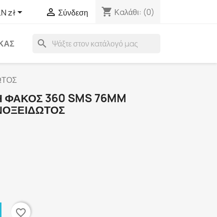
shopping_cart


Καλάθι:
(0)
N zł
Σύνδεση
search
ΑΚΑΣ
ΩΤΟΣ
 ΦΑΚΟΣ 360 SMS 76MM
ΝΟΞΕΙΔΩΤΟΣ
favorite_border