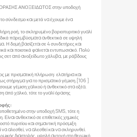
ΡΑΣΗΣ ΑΝΟΞΕΙΔΩΤΟΣ στην υποδοχή
 το σύνδεσμο και μετά να έχουμε ένα
πλήρη ροή, το σκληρυμένο βοριοπυριτικό γυαλί
ειδικά παρεμβύσματα ανθεκτικά σε υψηλή
α. Η δομή βασίζεται σε 4 συνδετήρες και
κά και ποιοτικά φαίνεται εντυπωσιακό. Πολύ
ς σετ από ανοξείδωτο χάλυβα, με ράβδους
ος με πρισματική πλήρωση: ελατήρια και
ως στήριγμα για το πρισματικό γέμιση.[106 ]
ουμε γέμιση χαλκού ή ανθεκτικό στα οξέα.
η από χαλκό, τότε το γυαλί όρασης
οφής:
 τοποθετημένο στην υποδοχή SMS, τότε η
 Είναι ανθεκτικό σε επιθετικές χημικές
σοστό πυριτίου και σημαντική πρόσμιξη
ί να αλεσθεί, να αλεσθεί και να σκληρυνθεί.
ρμικής διαστολής, υψηλή αντοχή στο θερμικό