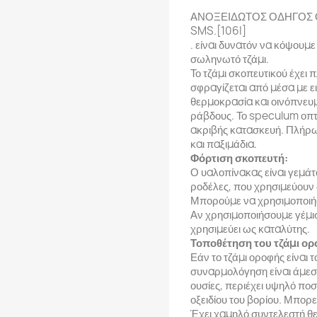
ΑΝΟΞΕΙΔΩΤΟΣ ΟΔΗΓΟΣ Ο
SMS.[106I]
. είναι δυνατόν να κόψουμε
σωληνωτό τζάμι.
Το τζάμι σκοπευτικού έχει 
σφραγίζεται από μέσα με 
θερμοκρασία και οινόπνευμ
ράβδους. Το speculum οπτι
ακριβής κατασκευή. Πλήρω
και παξιμάδια.
Φόρτιση σκοπευτή:
Ο υαλοπίνακας είναι γεμάτ
ροδέλες, που χρησιμεύουν 
Μπορούμε να χρησιμοποιήσ
Αν χρησιμοποιήσουμε γέμισ
χρησιμεύει ως καταλύτης.
Τοποθέτηση του τζάμι ορ
Εάν το τζάμι οροφής είναι
συναρμολόγηση είναι άμεση.
ουσίες, περιέχει υψηλό πο
οξειδίου του βορίου. Μπορε
Έχει χαμηλό συντελεστή θε