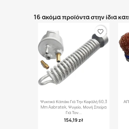
16 ακόμα προϊόντα στην ίδια κα
favorite_border
Γρήγορη προβολή

Ψυκτικό Καπάκι Για Την Κεφαλή 60,3
ΑΠ
Mm Aabratek, Ψυγείο, Μονή Σπείρα
Για Τον...
154,19 zł