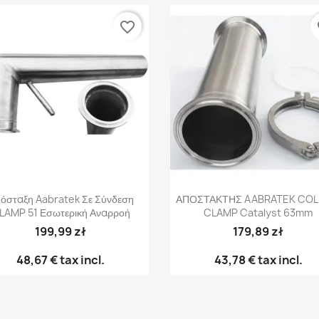
favorite_border
fa
Γρήγορη προβολή
Γρήγορη προβολή


όσταξη Aabratek Σε Σύνδεση
ΑΠΟΣΤΑΚΤΗΣ AABRATEK CO
LAMP 51 Εσωτερική Αναρροή
CLAMP Catalyst 63mm
199,99 zł
179,89 zł
48,67 €
tax incl.
43,78 €
tax incl.