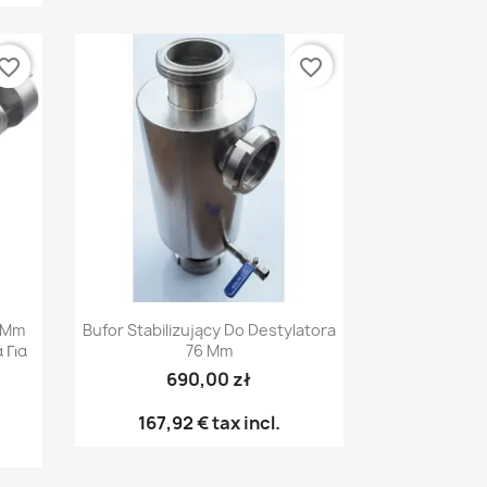
vorite_border
favorite_border
Γρήγορη προβολή

8 Mm
Bufor Stabilizujący Do Destylatora
 Για
76 Mm
690,00 zł
167,92 €
tax incl.