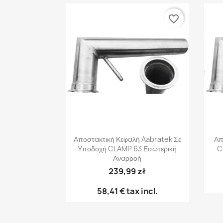
favorite_border
Γρήγορη προβολή

Αποστακτική Κεφαλή Aabratek Σε
Απ
Υποδοχή CLAMP 63 Εσωτερική
C
Αναρροή
239,99 zł
58,41 €
tax incl.