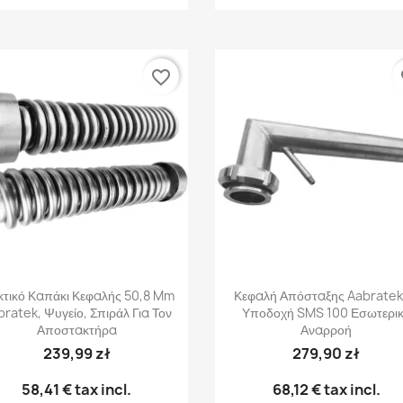
favorite_border
fa
Γρήγορη προβολή
Γρήγορη προβολή


τικό Καπάκι Κεφαλής 50,8 Mm
Κεφαλή Απόσταξης Aabratek
ratek, Ψυγείο, Σπιράλ Για Τον
Υποδοχή SMS 100 Εσωτερι
Αποστακτήρα
Αναρροή
239,99 zł
279,90 zł
58,41 €
tax incl.
68,12 €
tax incl.