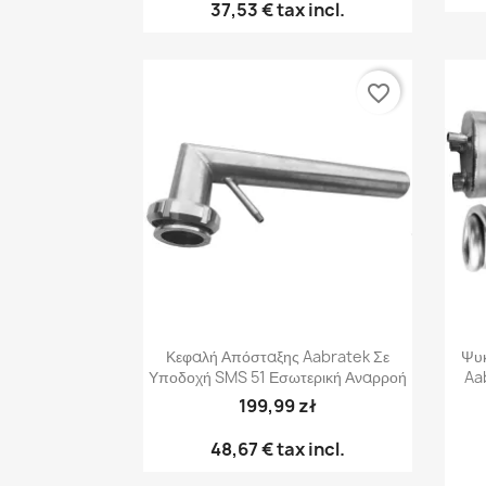
37,53 €
tax incl.
favorite_border
Γρήγορη προβολή

Κεφαλή Απόσταξης Aabratek Σε
Ψυκ
Υποδοχή SMS 51 Εσωτερική Αναρροή
Aab
199,99 zł
48,67 €
tax incl.