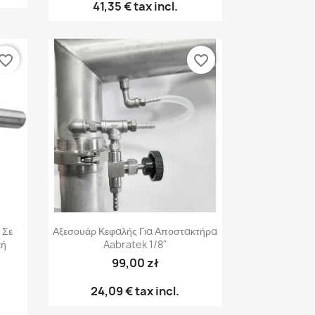
41,35 €
tax incl.
vorite_border
favorite_border
Γρήγορη προβολή

 Σε
Αξεσουάρ Κεφαλής Για Αποστακτήρα
κή
Aabratek 1/8"
99,00 zł
24,09 €
tax incl.