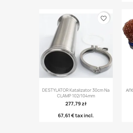
favorite_border
Γρήγορη προβολή

DESTYLATOR Katalizator 30cm Na
ΑΠ
CLAMP 102/104mm
277,79 zł
67,61 €
tax incl.