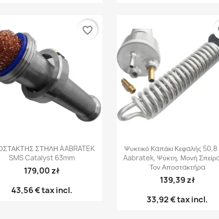
favorite_border
fa
Γρήγορη προβολή
Γρήγορη προβολή


ΟΣΤΑΚΤΗΣ ΣΤΗΛΗ AABRATEK
Ψυκτικό Καπάκι Κεφαλής 50,
SMS Catalyst 63mm
Aabratek, Ψύκτη, Μονή Σπείρα
Τον Αποστακτήρα
179,00 zł
139,39 zł
43,56 €
tax incl.
33,92 €
tax incl.