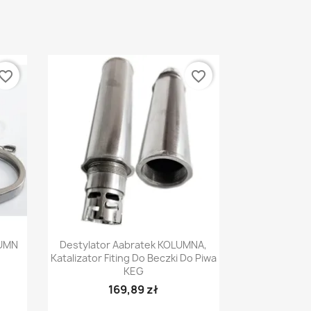
vorite_border
favorite_border
Γρήγορη προβολή

UMN
Destylator Aabratek KOLUMNA,
Katalizator Fiting Do Beczki Do Piwa
KEG
169,89 zł