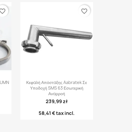
vorite_border
favorite_border
Γρήγορη προβολή

LUMN
Κεφαλή Απόσταξης Aabratek Σε
Υποδοχή SMS 63 Εσωτερική
Αναρροή
239,99 zł
58,41 €
tax incl.