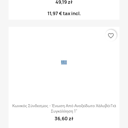
49,19 zł
11,97 €
tax incl.
favorite_border
Κωνικός Σύνδεσμος - Ένωση Από Ανοξείδωτο Χάλυβα Για
Συγκόλληση 1"
36,60 zł