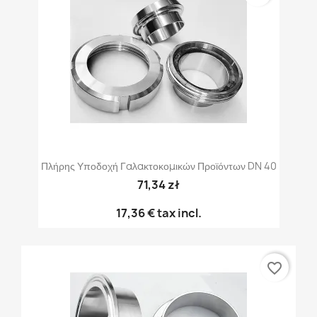
Πλήρης Υποδοχή Γαλακτοκομικών Προϊόντων DN 40
71,34 zł
17,36 €
tax incl.
favorite_border