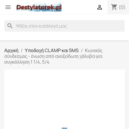
shopping_cart


(0)
search
Αρχική
Υποδοχή CLAMP και SMS
Κωνικός
σύνδεσμος - ένωση από ανοξείδωτο χάλυβα για
συγκόλληση 1 1/4, 5/4