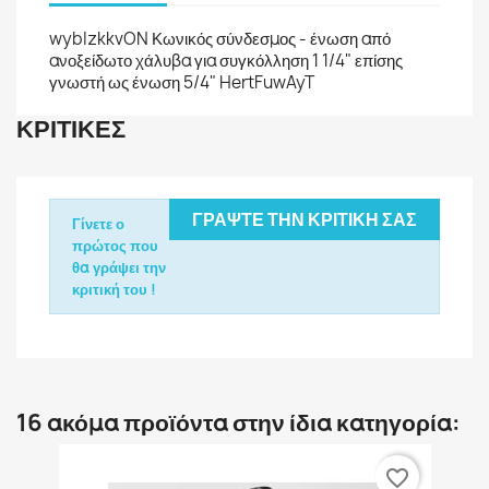
wybIzkkvON Κωνικός σύνδεσμος - ένωση από
ανοξείδωτο χάλυβα για συγκόλληση 1 1/4" επίσης
γνωστή ως ένωση 5/4"
HertFuwAyT
ΚΡΙΤΙΚΈΣ
ΓΡΆΨΤΕ ΤΗΝ ΚΡΙΤΙΚΉ ΣΑΣ
Γίνετε ο
πρώτος που
θα γράψει την
κριτική του !
16 ακόμα προϊόντα στην ίδια κατηγορία:
favorite_border