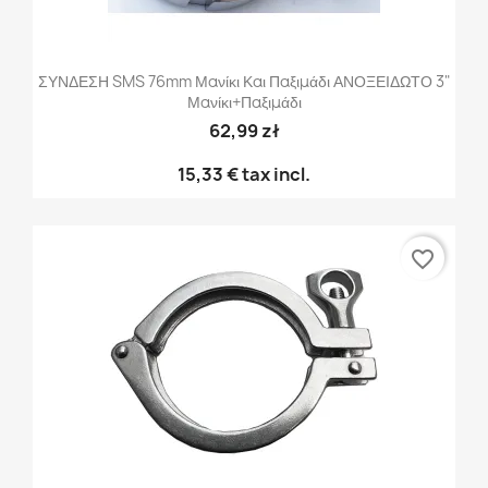
ΣΥΝΔΕΣΗ SMS 76mm Μανίκι Και Παξιμάδι ΑΝΟΞΕΙΔΩΤΟ 3"
Μανίκι+παξιμάδι
62,99 zł
15,33 €
tax incl.
favorite_border