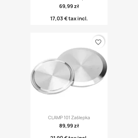
69,99 zł
17,03 €
tax incl.
favorite_border
CLAMP 101 Zaślepka
89,99 zł