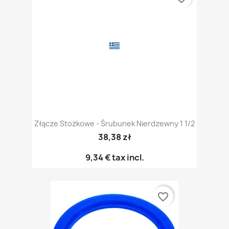
Złącze Stożkowe - Śrubunek Nierdzewny 1 1/2
38,38 zł
9,34 €
tax incl.
favorite_border