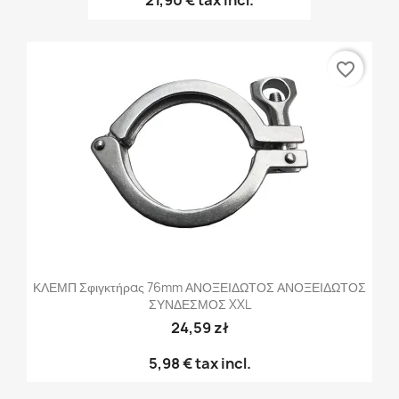
21,90 €
tax incl.
favorite_border
ΚΛΕΜΠ Σφιγκτήρας 76mm ΑΝΟΞΕΙΔΩΤΟΣ ΑΝΟΞΕΙΔΩΤΟΣ
ΣΥΝΔΕΣΜΟΣ XXL
24,59 zł
5,98 €
tax incl.