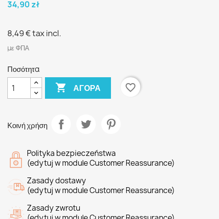
34,90 zł
8,49 €
tax incl.
με ΦΠΑ
Ποσότητα

favorite_border
ΑΓΟΡΆ
Κοινή χρήση
Polityka bezpieczeństwa
(edytuj w module Customer Reassurance)
Zasady dostawy
(edytuj w module Customer Reassurance)
Zasady zwrotu
(edytuj w module Customer Reassurance)