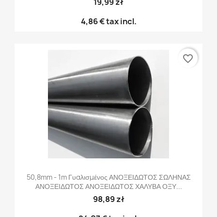
19,99 zł
4,86 €
tax incl.
favorite_border
50,8mm - 1m Γυαλισμένος ΑΝΟΞΕΙΔΩΤΟΣ ΣΩΛΗΝΑΣ
ΑΝΟΞΕΙΔΩΤΟΣ ΑΝΟΞΕΙΔΩΤΟΣ ΧΑΛΥΒΑ ΟΞΥ...
98,89 zł