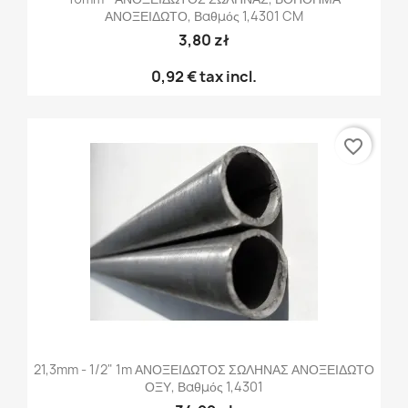
ΑΝΟΞΕΙΔΩΤΟ, Βαθμός 1,4301 CM
3,80 zł
0,92 €
tax incl.
favorite_border
21,3mm - 1/2" 1m ΑΝΟΞΕΙΔΩΤΟΣ ΣΩΛΗΝΑΣ ΑΝΟΞΕΙΔΩΤΟ
ΟΞΥ, Βαθμός 1,4301