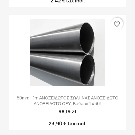
2,42 €
tax incl.
favorite_border
50mm - 1m ΑΝΟΞΕΙΔΩΤΟΣ ΣΩΛΗΝΑΣ ΑΝΟΞΕΙΔΩΤΟ
ΑΝΟΞΕΙΔΩΤΟ ΟΞΥ, Βαθμού 1.4301
98,19 zł
23,90 €
tax incl.