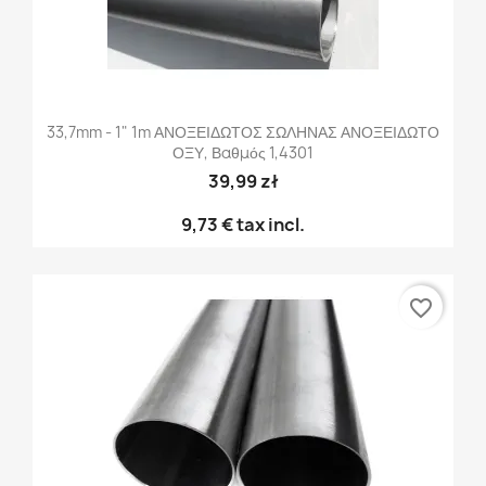
33,7mm - 1" 1m ΑΝΟΞΕΙΔΩΤΟΣ ΣΩΛΗΝΑΣ ΑΝΟΞΕΙΔΩΤΟ
ΟΞΥ, Βαθμός 1,4301
39,99 zł
9,73 €
tax incl.
favorite_border