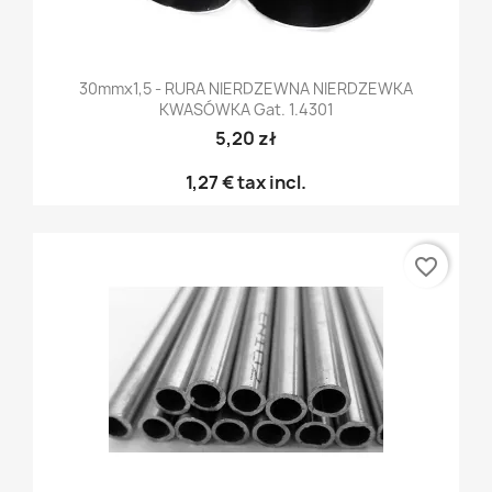
30mmx1,5 - RURA NIERDZEWNA NIERDZEWKA
KWASÓWKA Gat. 1.4301
5,20 zł
1,27 €
tax incl.
favorite_border