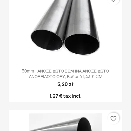
30mm - ΑΝΟΞΕΙΔΩΤΟ ΣΩΛΗΝΑ ΑΝΟΞΕΙΔΩΤΟ
ΑΝΟΞΕΙΔΩΤΟ ΟΞΥ, Βαθμού 1,4301 CM
5,20 zł
1,27 €
tax incl.
favorite_border