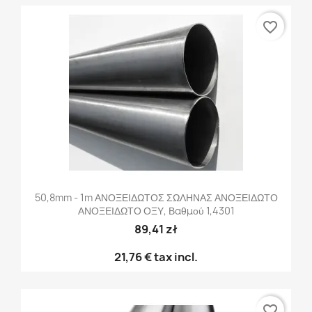
favorite_border
50,8mm - 1m ΑΝΟΞΕΙΔΩΤΟΣ ΣΩΛΗΝΑΣ ΑΝΟΞΕΙΔΩΤΟ
ΑΝΟΞΕΙΔΩΤΟ ΟΞΥ, Βαθμού 1,4301
89,41 zł
21,76 €
tax incl.
favorite_border