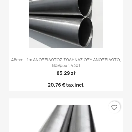
48mm - 1m ΑΝΟΞΕΙΔΩΤΟΣ ΣΩΛΗΝΑΣ ΟΞΥ ΑΝΟΞΕΙΔΩΤΟ,
Βαθμού 1,4301
85,29 zł
20,76 €
tax incl.
favorite_border