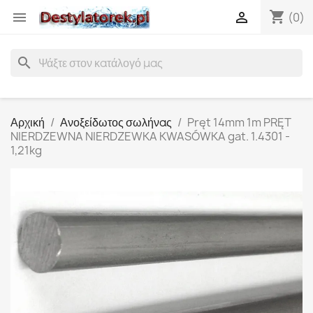
shopping_cart


(0)
search
Αρχική
Ανοξείδωτος σωλήνας
Pręt 14mm 1m PRĘT
NIERDZEWNA NIERDZEWKA KWASÓWKA gat. 1.4301 -
1,21kg