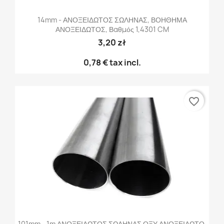
14mm - ΑΝΟΞΕΙΔΩΤΟΣ ΣΩΛΗΝΑΣ, ΒΟΗΘΗΜΑ
ΑΝΟΞΕΙΔΩΤΟΣ, Βαθμός 1,4301 CM
3,20 zł
0,78 €
tax incl.
favorite_border
101mm - 1m ΑΝΟΞΕΙΔΩΤΟΣ ΣΩΛΗΝΑΣ ΟΞΥ ΑΝΟΞΕΙΔΩΤΟ,