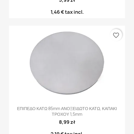
5,99 zł
1,46 €
tax incl.
favorite_border
ΕΠΙΠΕΔΟ ΚΑΤΩ 85mm ΑΝΟΞΕΙΔΩΤΟ ΚΑΤΩ, ΚΑΠΑΚΙ
ΤΡΟΧΟΥ 1,5mm
8,99 zł
2,19 €
tax incl.