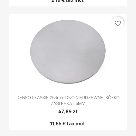
favorite_border
DENKO PŁASKIE 253mm DNO NIERDZEWNE, KÓŁKO
ZAŚLEPKA 1,5MM
47,89 zł
11,65 €
tax incl.