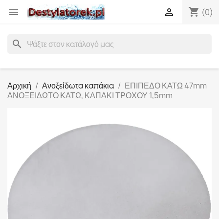
shopping_cart


(0)
search
Αρχική
Ανοξείδωτα καπάκια
ΕΠΙΠΕΔΟ ΚΑΤΩ 47mm
ΑΝΟΞΕΙΔΩΤΟ ΚΑΤΩ, ΚΑΠΑΚΙ ΤΡΟΧΟΥ 1,5mm