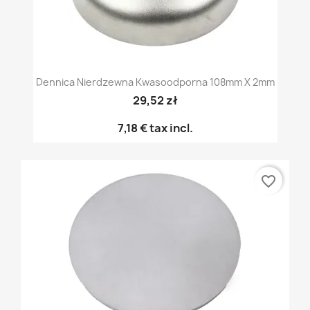
Dennica Nierdzewna Kwasoodporna 108mm X 2mm
29,52 zł
7,18 €
tax incl.
favorite_border