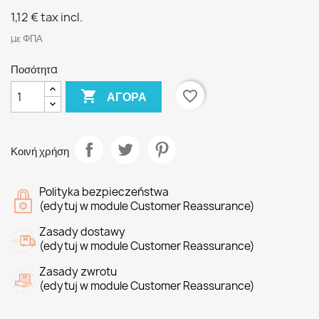
1,12 €
tax incl.
με ΦΠΑ
Ποσότητα

favorite_border
ΑΓΟΡΆ
Κοινή χρήση
Polityka bezpieczeństwa
(edytuj w module Customer Reassurance)
Zasady dostawy
(edytuj w module Customer Reassurance)
Zasady zwrotu
(edytuj w module Customer Reassurance)