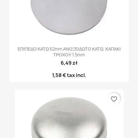
ΕΠΙΠΕΔΟ ΚΑΤΩ 62mm ΑΝΟΞΕΙΔΩΤΟ ΚΑΤΩ, ΚΑΠΑΚΙ
ΤΡΟΧΟΥ 1,5mm
6,49 zł
1,58 €
tax incl.
favorite_border