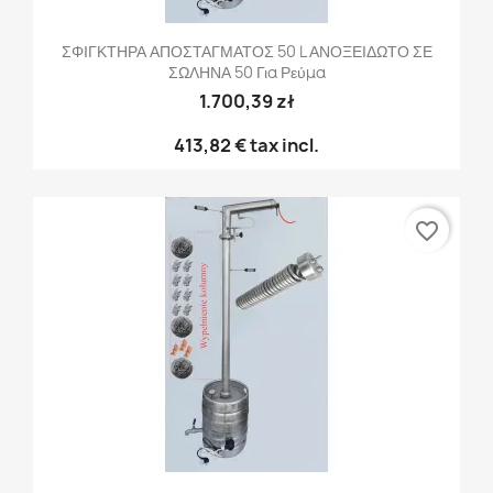
ΣΦΙΓΚΤΗΡΑ ΑΠΟΣΤΑΓΜΑΤΟΣ 50 L ΑΝΟΞΕΙΔΩΤΟ ΣΕ
ΣΩΛΗΝΑ 50 Για Ρεύμα
1.700,39 zł
413,82 €
tax incl.
favorite_border