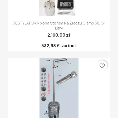
DESTYLATOR Nixona Stonea Na Złączu Clamp 50, 34
Litry
2.190,00 zł
532,98 €
tax incl.
favorite_border