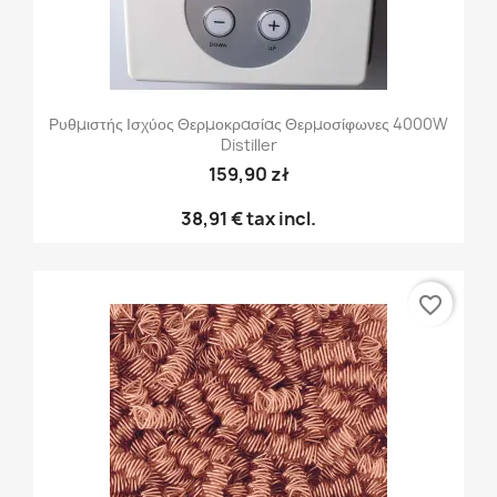
Ρυθμιστής Ισχύος Θερμοκρασίας Θερμοσίφωνες 4000W
Distiller
159,90 zł
38,91 €
tax incl.
favorite_border