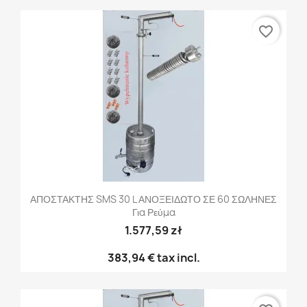
favorite_border
ΑΠΟΣΤΑΚΤΗΣ SMS 30 L ΑΝΟΞΕΙΔΩΤΟ ΣΕ 60 ΣΩΛΗΝΕΣ
Για Ρεύμα
1.577,59 zł
383,94 €
tax incl.