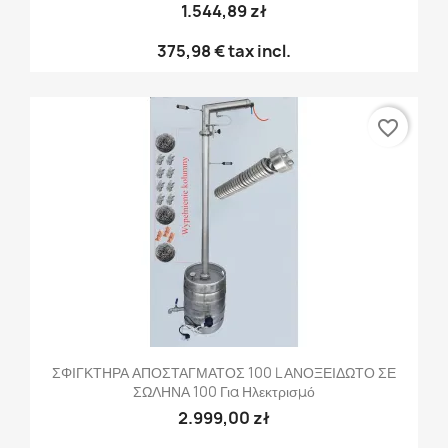
1.544,89 zł
375,98 €
tax incl.
favorite_border
ΣΦΙΓΚΤΗΡΑ ΑΠΟΣΤΑΓΜΑΤΟΣ 100 L ΑΝΟΞΕΙΔΩΤΟ ΣΕ
ΣΩΛΗΝΑ 100 Για Ηλεκτρισμό
2.999,00 zł