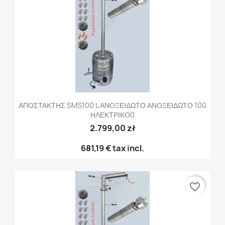
ΑΠΟΣΤΑΚΤΗΣ SMS100 L ΑΝΟΞΕΙΔΩΤΟ ΑΝΟΞΕΙΔΩΤΟ 100
ΗΛΕΚΤΡΙΚΟ0
2.799,00 zł
681,19 €
tax incl.
favorite_border