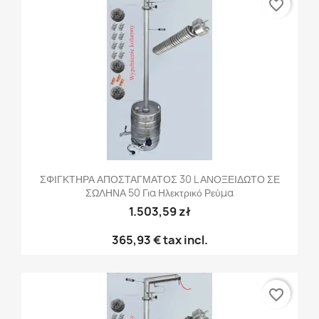
favorite_border
ΣΦΙΓΚΤΗΡΑ ΑΠΟΣΤΑΓΜΑΤΟΣ 30 L ΑΝΟΞΕΙΔΩΤΟ ΣΕ
ΣΩΛΗΝΑ 50 Για Ηλεκτρικό Ρεύμα
1.503,59 zł
365,93 €
tax incl.
favorite_border