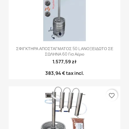
ΣΦΙΓΚΤΗΡΑ ΑΠΟΣΤΑΓΜΑΤΟΣ 50 L ΑΝΟΞΕΙΔΩΤΟ ΣΕ
ΣΩΛΗΝΑ 60 Για Αέριο
1.577,59 zł
383,94 €
tax incl.
favorite_border