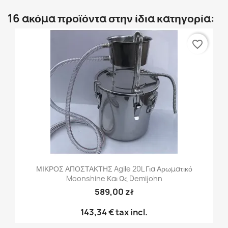
16 ακόμα προϊόντα στην ίδια κατηγορία:
favorite_border
ΜΙΚΡΟΣ ΑΠΟΣΤΑΚΤΗΣ Agile 20L Για Αρωματικό
Moonshine Και Ως Demijohn
589,00 zł
143,34 €
tax incl.