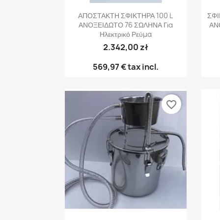
Γρήγορη προβολή

ΑΠΟΣΤΑΚΤΗ ΣΦΙΚΤΗΡΑ 100 L
ΣΦΙ
ΑΝΟΞΕΙΔΩΤΟ 76 ΣΩΛΗΝΑ Για
ΑΝ
Ηλεκτρικό Ρεύμα
2.342,00 zł
569,97 €
tax incl.
favorite_border