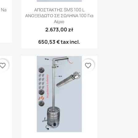
Γρήγορη προβολή

 Na
ΑΠΟΣΤΑΚΤΗΣ SMS 100 L
ΑΝΟΞΕΙΔΩΤΟ ΣΕ ΣΩΛΗΝΑ 100 Για
Αέριο
2.673,00 zł
650,53 €
tax incl.
vorite_border
favorite_border