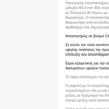
Ηλεκτρικός αποστακτήρας
χάλυβα 60,3 mm 304, συγκο
με δεξαμενή 30 λίτρων με 
θερμάστρα. Ο αποστακτήρας
θερμαντήρα από ανοξείδωτ
διαθέσιμος στις δημοπρασί
Αποστατήρας σε βύσμα C
Σε αυτόν τον τύπο οινοπ
υψηλής ποιότητας την πρ
επίτευξη του αποστάγματ
Είμαι εξαιρετικός για την 
διαλυμάτων υψηλού ποσοσ
Το ύψος ολόκληρου του σετ
Η κεφαλή με το συγκολλη
συγκολλημένη υπό γωνία 
ψύξης με εξαερισμό και δύ
σπείρα ψύξης είναι κατασ
Στήλη ανόρθωσης ύψους 