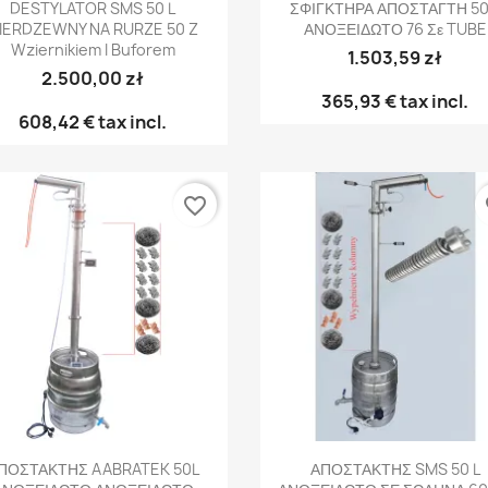
Γρήγορη προβολή
Γρήγορη προβολή


DESTYLATOR SMS 50 L
ΣΦΙΓΚΤΗΡΑ ΑΠΟΣΤΑΓΤΗ 50
IERDZEWNY NA RURZE 50 Z
ΑΝΟΞΕΙΔΩΤΟ 76 Σε TUBE
Wziernikiem I Buforem
1.503,59 zł
2.500,00 zł
365,93 €
tax incl.
608,42 €
tax incl.
favorite_border
fa
Γρήγορη προβολή
Γρήγορη προβολή


ΠΟΣΤΑΚΤΗΣ AABRATEK 50L
ΑΠΟΣΤΑΚΤΗΣ SMS 50 L