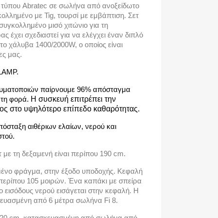
 τύπου Abratec σε σωλήνα από ανοξείδωτο
λλημένο με Tig, τουρσί με εμβάπτιση. Σετ
συγκολλημένο μισό χιτώνιο για τη
 έχει σχεδιαστεί για να ελέγχει έναν διπλό
ο χάλυβα 1400/2000W, ο οποίος είναι
ες μας.
LAMP.
νευματοποιών παίρνουμε 96% απόσταγμα
ώτη φορά.
Η συσκευή επιτρέπει την
ος στο υψηλότερο επίπεδο καθαρότητας.
απόσταξη αιθέριων ελαίων, νερού και
τού.
 με τη δεξαμενή είναι περίπου 190 cm.
μένο φράγμα, στην έξοδο υποδοχής. Κεφαλή
περίπου 105 μοιρών. Ένα καπάκι με σπείρα
ο εισόδους νερού εισάγεται στην κεφαλή. Η
κευασμένη από 6 μέτρα σωλήνα Fi 8.
120 cm, κατασκευασμένη από σωλήνα από