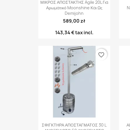
Γρήγορη προβολή

ΜΙΚΡΟΣ ΑΠΟΣΤΑΚΤΗΣ Agile 20L Για
Αρωματικό Moonshine Και Ως
N
Demijohn
589,00 zł
143,34 €
tax incl.
favorite_border
Γρήγορη προβολή

ΣΦΙΓΚΤΗΡΑ ΑΠΟΣΤΑΓΜΑΤΟΣ 30 L
Α