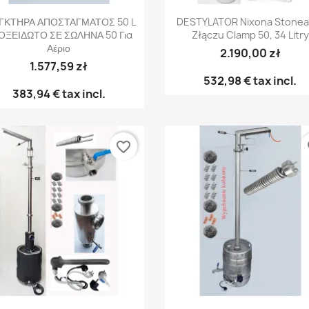
Γρήγορη προβολή
Γρήγορη προβολή


ΓΚΤΗΡΑ ΑΠΟΣΤΑΓΜΑΤΟΣ 50 L
DESTYLATOR Nixona Stonea
ΟΞΕΙΔΩΤΟ ΣΕ ΣΩΛΗΝΑ 50 Για
Złączu Clamp 50, 34 Litry
Αέριο
2.190,00 zł
1.577,59 zł
532,98 €
tax incl.
383,94 €
tax incl.
favorite_border
fa