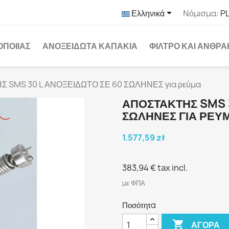

Ελληνικά
Νόμισμα:
PL
ΟΠΟΙΊΑΣ
ΑΝΟΞΕΊΔΩΤΑ ΚΑΠΆΚΙΑ
ΦΊΛΤΡΟ ΚΑΙ ΆΝΘΡ
 SMS 30 L ΑΝΟΞΕΙΔΩΤΟ ΣΕ 60 ΣΩΛΗΝΕΣ για ρεύμα
ΑΠΟΣΤΑΚΤΗΣ SMS 
ΣΩΛΗΝΕΣ ΓΙΑ ΡΕΎ
1.577,59 zł
383,94 €
tax incl.
με ΦΠΑ
Ποσότητα

ΑΓΟΡΆ