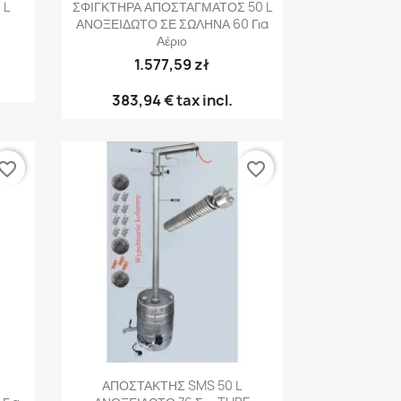
Γρήγορη προβολή

 L
ΣΦΙΓΚΤΗΡΑ ΑΠΟΣΤΑΓΜΑΤΟΣ 50 L
ΑΝΟΞΕΙΔΩΤΟ ΣΕ ΣΩΛΗΝΑ 60 Για
Αέριο
1.577,59 zł
383,94 €
tax incl.
vorite_border
favorite_border
Γρήγορη προβολή

ΑΠΟΣΤΑΚΤΗΣ SMS 50 L