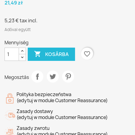
21,49 zł
5,23 €
tax incl.
Adóval együtt
Mennyiség

favorite_border
KOSÁRBA
Megosztás
Polityka bezpieczeństwa
(edytuj w module Customer Reassurance)
Zasady dostawy
(edytuj w module Customer Reassurance)
Zasady zwrotu
(edytuj w module Customer Reassurance)