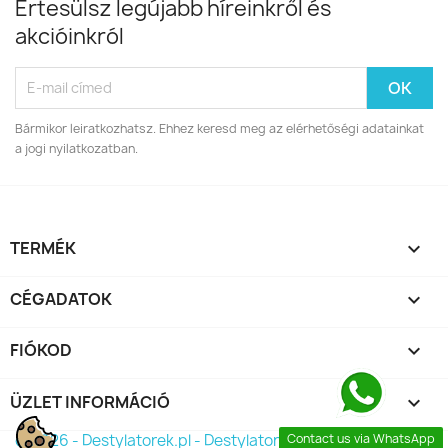
Értesülsz legújabb híreinkről és
akcióinkról
Bármikor leiratkozhatsz. Ehhez keresd meg az elérhetőségi adatainkat
a jogi nyilatkozatban.
TERMÉK

CÉGADATOK

FIÓKOD

ÜZLET INFORMÁCIÓ
keyboard_arrow_down
© 2026 - Destylatorek.pl - Destylator 2026
Contact us via WhatsApp