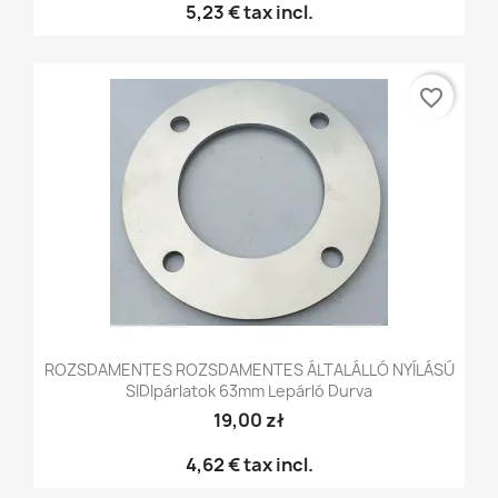
5,23 €
tax incl.
favorite_border
ROZSDAMENTES ROZSDAMENTES ÁLTALÁLLÓ NYÍLÁSÚ
SIDIpárlatok 63mm Lepárló Durva
19,00 zł
4,62 €
tax incl.