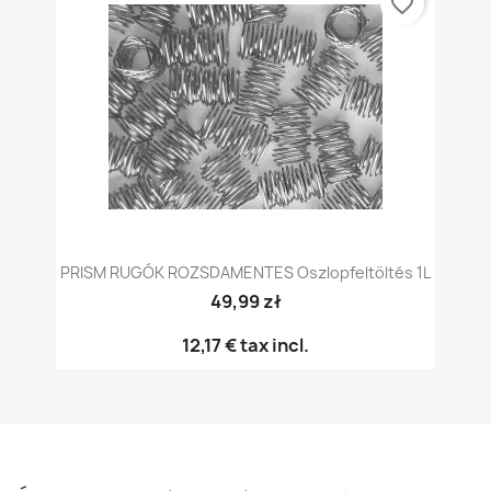
favorite_border
PRISM RUGÓK ROZSDAMENTES Oszlopfeltöltés 1L
49,99 zł
12,17 €
tax incl.