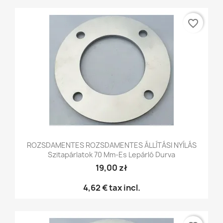
favorite_border
ROZSDAMENTES ROZSDAMENTES ÁLLÍTÁSI NYÍLÁS
Szitapárlatok 70 Mm-Es Lepárló Durva
19,00 zł
4,62 €
tax incl.