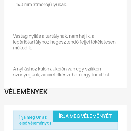
- 140 mm átmérőjű lyukak.
Vastag nyílás a tartálynak, nem hajlik, a
lepárlótartályhoz hegesztendő fejjel tökéletesen
működik.
A nyíláshoz külön aukción van egy szilikon
szőnyegünk, amivel elkészíthető egy tömítést.
VÉLEMÉNYEK
ÍRJA MEG VÉLEMÉNYÉT
Írja meg Ön az
első véleményt !