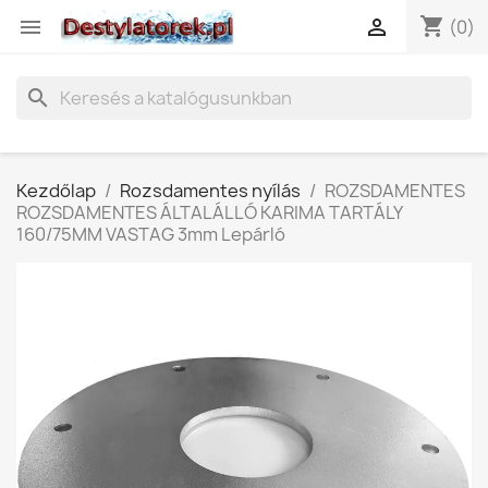
shopping_cart


(0)
search
Kezdőlap
Rozsdamentes nyílás
ROZSDAMENTES
ROZSDAMENTES ÁLTALÁLLÓ KARIMA TARTÁLY
160/75MM VASTAG 3mm Lepárló