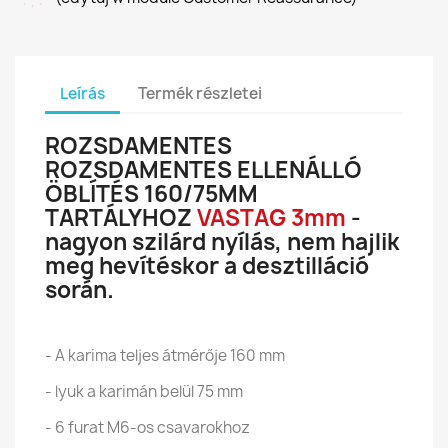
Leírás
Termék részletei
ROZSDAMENTES
ROZSDAMENTES ELLENÁLLÓ
ÖBLÍTÉS 160/75MM
TARTÁLYHOZ
VASTAG 3mm
-
nagyon szilárd nyílás, nem hajlik
meg hevítéskor a desztilláció
során.
- A karima teljes átmérője 160 mm
- lyuk a karimán belül 75 mm
- 6 furat M6-os csavarokhoz