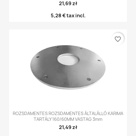
21,69 zł
5,28 €
tax incl.
favorite_border
ROZSDAMENTES ROZSDAMENTES ÁLTALÁLLÓ KARIMA
TARTÁLY 160/60MM VASTAG 3mm
21,49 zł