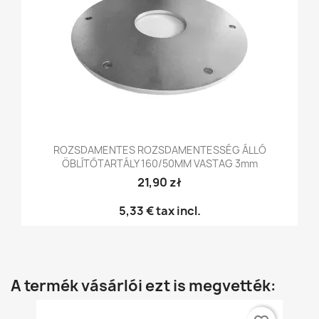
ROZSDAMENTES ROZSDAMENTESSÉG ÁLLÓ
ÖBLÍTŐTARTÁLY 160/50MM VASTAG 3mm
21,90 zł
5,33 €
tax incl.
A termék vásárlói ezt is megvették: