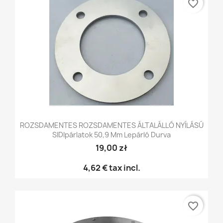
favorite_border
ROZSDAMENTES ROZSDAMENTES ÁLTALÁLLÓ NYÍLÁSÚ
SIDIpárlatok 50,9 Mm Lepárló Durva
19,00 zł
4,62 €
tax incl.
favorite_border