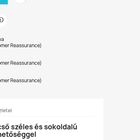
wa
omer Reassurance)
omer Reassurance)
omer Reassurance)
letei
ő széles és sokoldalú
ehetőséggel