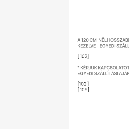
A 120 CM-NÉL HOSSZAB
KEZELVE - EGYEDI SZÁLL
[ 102]
* KÉRJÜK KAPCSOLATOT
EGYEDI SZÁLLÍTÁSI AJ
[102 ]
[ 109]