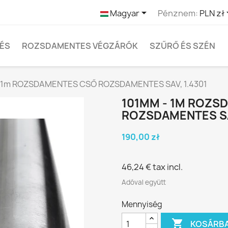

Magyar
Pénznem:
PLN zł
TÉS
ROZSDAMENTES VÉGZÁRÓK
SZŰRŐ ÉS SZÉN
 1m ROZSDAMENTES CSŐ ROZSDAMENTES SAV, 1.4301
101MM - 1M ROZS
ROZSDAMENTES SA
190,00 zł
46,24 €
tax incl.
Adóval együtt
Mennyiség

KOSÁRB