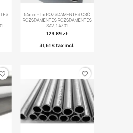
Előnézet

NTES
54mm - 1m ROZSDAMENTES CSŐ
ROZSDAMENTES ROZSDAMENTES
01
SAV, 1.4301
129,89 zł
31,61 €
tax incl.
vorite_border
favorite_border