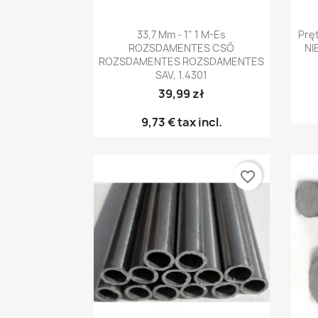
Előnézet

33,7 Mm - 1" 1 M-Es
Prę
ROZSDAMENTES CSŐ
NI
ROZSDAMENTES ROZSDAMENTES
SAV, 1.4301
39,99 zł
9,73 €
tax incl.
favorite_border