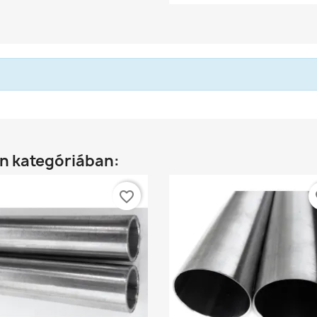
n kategóriában:
favorite_border
fa