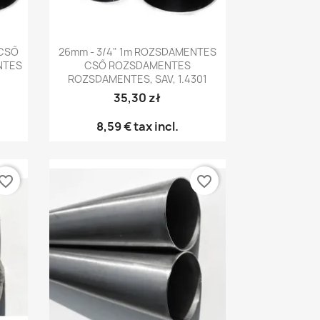
Előnézet

 CSŐ
26mm - 3/4" 1m ROZSDAMENTES
NTES
CSŐ ROZSDAMENTES
ROZSDAMENTES, SAV, 1.4301
35,30 zł
8,59 €
tax incl.
vorite_border
favorite_border