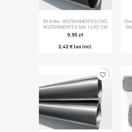
Előnézet

50,8 Mm - ROZSDAMENTES CSŐ,
10m
ROZSDAMENTES SAV, 1.4301 CM
SA
9,95 zł
2,42 €
tax incl.
favorite_border