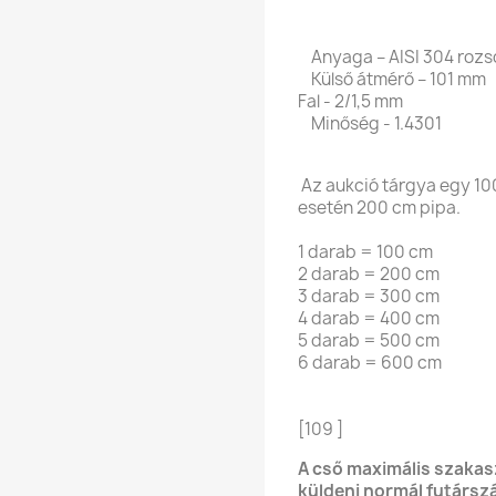
Anyaga – AISI 304 rozsd
Külső átmérő – 101 mm
Fal - 2/1,5 mm
Minőség - 1.4301
Az aukció tárgya egy 10
esetén 200 cm pipa.
1 darab = 100 cm
2 darab = 200 cm
3 darab = 300 cm
4 darab = 400 cm
5 darab = 500 cm
6 darab = 600 cm
[109 ]
A cső maximális szakas
küldeni normál futárszá