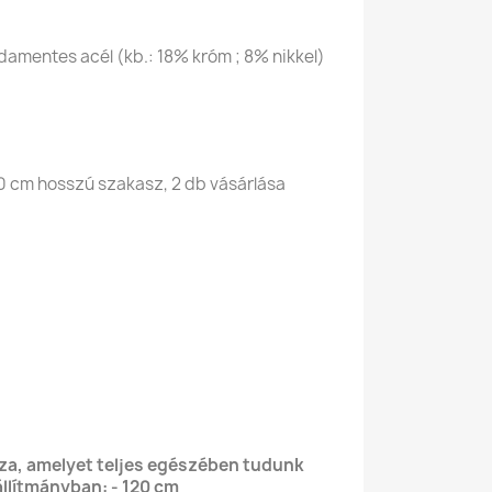
amentes acél (kb.: 18% króm ; 8% nikkel)
0 cm hosszú szakasz, 2 db vásárlása
za, amelyet teljes egészében tudunk
llítmányban: - 120 cm