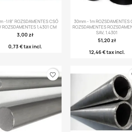
Előnézet
Előnézet


m -1/8" ROZSDAMENTES CSŐ
30mm - 1m ROZSDAMENTES
V ROZSDAMENTES 1,4301 CM
ROZSDAMENTES ROZSDAME
SAV, 1.4301
3,00 zł
51,20 zł
0,73 €
tax incl.
12,46 €
tax incl.
favorite_border
fa