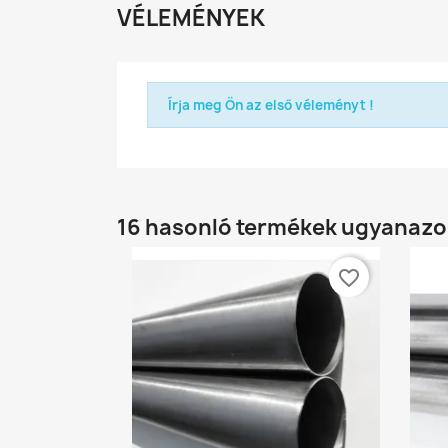
VÉLEMÉNYEK
Írja meg Ön az első véleményt !
16 hasonló termékek ugyanazo
favorite_border