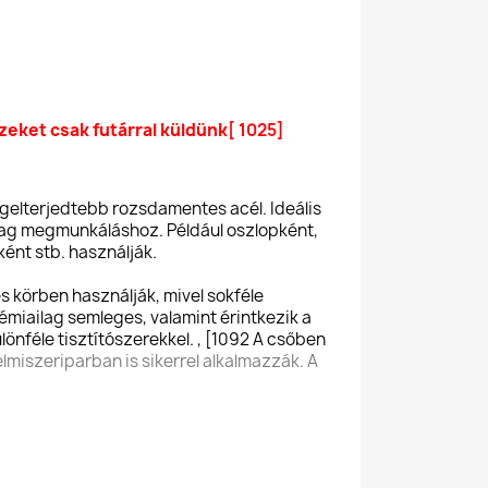
eket csak futárral küldünk
[ 1025]
egelterjedtebb rozsdamentes acél. Ideális
g megmunkáláshoz. Például oszlopként,
ént stb. használják.
s körben használják, mivel sokféle
kémiailag semleges, valamint érintkezik a
lönféle tisztítószerekkel. , [1092 A csőben
lelmiszeriparban is sikerrel alkalmazzák. A