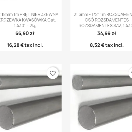
Előnézet
Előnézet


t 18mm 1m PRĘT NIERDZEWNA
21.3mm - 1/2" 1m ROZSDAME
ERDZEWKA KWASÓWKA Gat.
CSŐ ROZSDAMENTES
1.4301 - 2kg
ROZSDAMENTES SAV, 1.43
66,90 zł
34,99 zł
16,28 €
tax incl.
8,52 €
tax incl.
favorite_border
fa