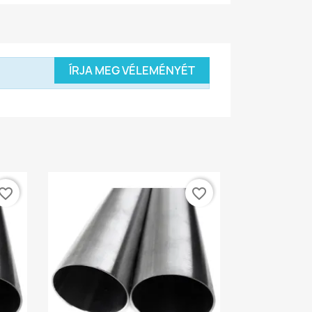
ÍRJA MEG VÉLEMÉNYÉT
vorite_border
favorite_border