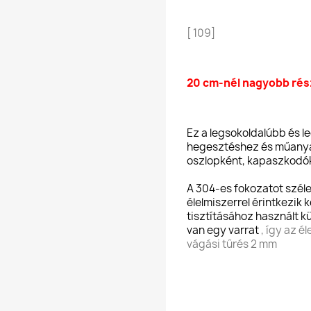
[ 109]
20 cm-nél nagyobb rész
Ez a legsokoldalúbb és l
hegesztéshez és műanya
oszlopként, kapaszkodók
A 304-es fokozatot széle
élelmiszerrel érintkezik 
tisztításához használt kü
van egy varrat
, így az é
vágási tűrés 2 mm