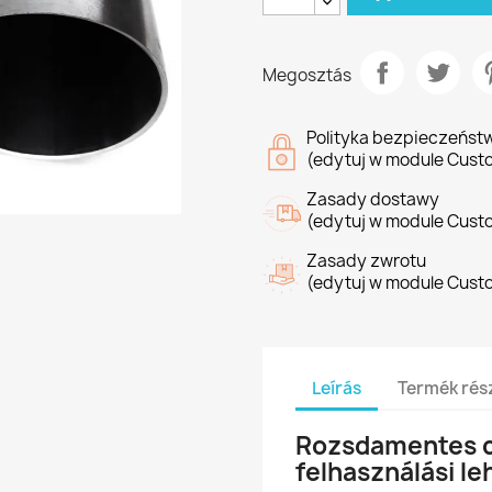
Megosztás
Polityka bezpieczeńst
(edytuj w module Cust
Zasady dostawy
(edytuj w module Cust
Zasady zwrotu
(edytuj w module Cust
Leírás
Termék rész
Rozsdamentes cs
felhasználási l