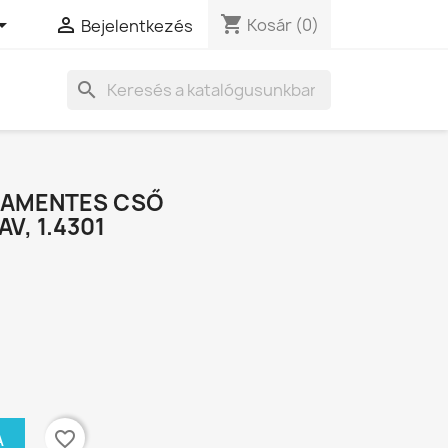
shopping_cart


Kosár
(0)
Bejelentkezés
search
DAMENTES CSŐ
V, 1.4301
favorite_border
A