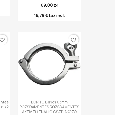
69,00 zł
16,79 €
tax incl.
vorite_border
favorite_border
Előnézet

entes
BORÍTÓ Bilincs 63mm
z 1/2
ROZSDAMENTES ROZSDAMENTES
AKTÍV ELLENÁLLÓ CSATLAKOZÓ