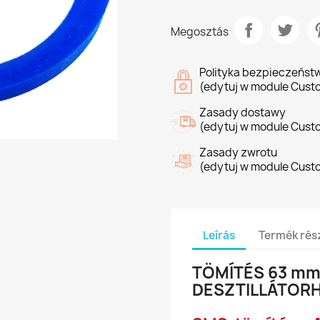
Megosztás
Polityka bezpieczeńst
(edytuj w module Cust
Zasady dostawy
(edytuj w module Cust
Zasady zwrotu
(edytuj w module Cust
Leírás
Termék rész
TÖMÍTÉS 63 m
DESZTILLÁTOR