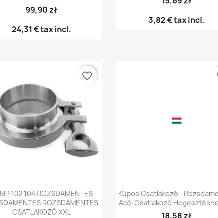
15,69 zł
99,90 zł
3,82 €
tax incl.
24,31 €
tax incl.
favorite_border
fa
Előnézet
Előnézet


MP 102 104 ROZSDAMENTES
Kúpos Csatlakozó - Rozsdam
SDAMENTES ROZSDAMENTES
Acél Csatlakozó Hegesztéshe
CSATLAKOZÓ XXL
18,58 zł