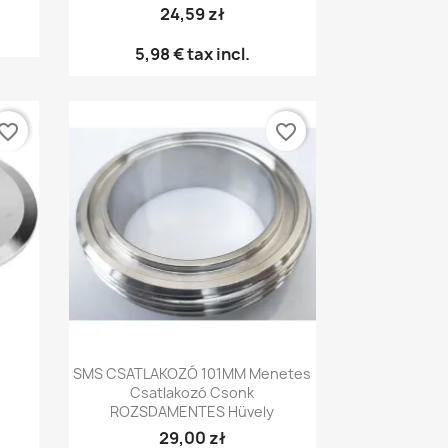
24,59 zł
5,98 €
tax incl.
vorite_border
favorite_border
Előnézet

SMS CSATLAKOZÓ 101MM Menetes
Csatlakozó Csonk
ROZSDAMENTES Hüvely
29,00 zł