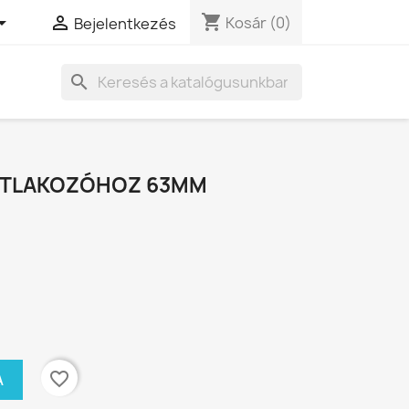
shopping_cart


Kosár
(0)
Bejelentkezés
search
ATLAKOZÓHOZ 63MM
favorite_border
A