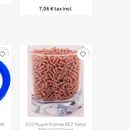
7,06 €
tax incl.
vorite_border
favorite_border
Előnézet

SMS
ECO Rugók Prizmás RÉZ Töltet
500ml ECO Töltet