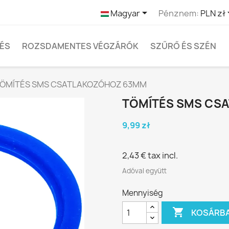

Magyar
Pénznem:
PLN zł
TÉS
ROZSDAMENTES VÉGZÁRÓK
SZŰRŐ ÉS SZÉN
ÖMÍTÉS SMS CSATLAKOZÓHOZ 63MM
TÖMÍTÉS SMS CS
9,99 zł
2,43 €
tax incl.
Adóval együtt
Mennyiség

KOSÁRB