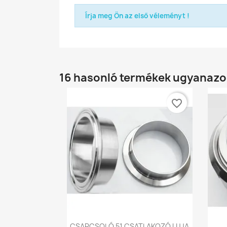
Írja meg Ön az első véleményt !
16 hasonló termékek ugyanazo
favorite_border
Előnézet

CSAPCSOLÓ 51 CSATLAKOZÓ UJJA