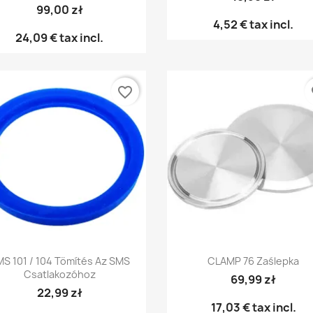
99,00 zł
4,52 €
tax incl.
24,09 €
tax incl.
favorite_border
fa
Előnézet
Előnézet


S 101 / 104 Tömítés Az SMS
CLAMP 76 Zaślepka
Csatlakozóhoz
69,99 zł
22,99 zł
17,03 €
tax incl.