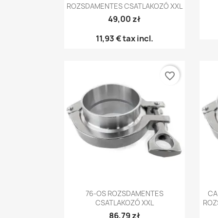
ROZSDAMENTES CSATLAKOZÓ XXL
49,00 zł
11,93 €
tax incl.
favorite_border
Előnézet

76-OS ROZSDAMENTES
CA
CSATLAKOZÓ XXL
ROZ
86,79 zł