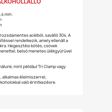
 ALKOHOLLÁLLÓ
,4 mm .
m
mm
ozsdamentes acélból, saválló 304. A
ítéssel rendelkezik, amely ellenáll a
kra. Hegesztési kötés, csövek
menettel, belső menetes ülékgyűrűvel
nálunk, mint például Tri Clamp vagy
 alkalmas élelmiszerrel,
koholokkal való érintkezésre.