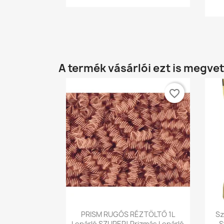
A termék vásárlói ezt is megvet
favorite_border
Előnézet

PRISM RUGÓS RÉZTÖLTŐ 1L
Sz
Lepárló SZUPER! Prizmás Lepárló
S