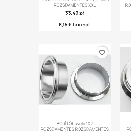
ROZSDAMENTES XXL
RO
33,49 zł
8,15 €
tax incl.
favorite_border
Előnézet

BORÍTÓhüvely 102
ROZSDAMENTES ROZSDAMENTES
R