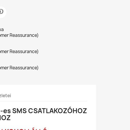
wa
omer Reassurance)
omer Reassurance)
omer Reassurance)
letei
m-es SMS CSATLAKOZÓHOZ
HOZ