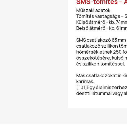
SMS-tömítés –
Műszaki adatok:
Tömítés vastagsága – 5
Külső átmérő - kb. 74m
Belső átmérő - kb. 61
SMS csatlakozó 63 mm r
csatlakozó szilikon töm
hőmérsékletnek 250 fo
összekötésére, külső 
és szilikon tömítéssel.
Más csatlakozókat is kí
karimák.
Egy élelmiszerhez,
[ 101]
desztillátummal vagy al