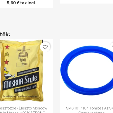
5,60 €
tax incl.
ték:
favorite_border
fa
Előnézet
Előnézet


eszfőzdék Élesztő Moscow
SMS 101 / 104 Tömítés Az 
tyle Moscow 20% STRONG
Csatlakozóhoz