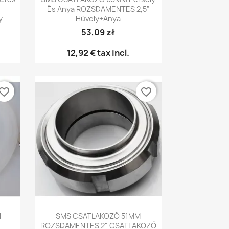
És Anya ROZSDAMENTES 2,5"
y
Hüvely+anya
53,09 zł
12,92 €
tax incl.
vorite_border
favorite_border
Előnézet

1
SMS CSATLAKOZÓ 51MM
ROZSDAMENTES 2" CSATLAKOZÓ