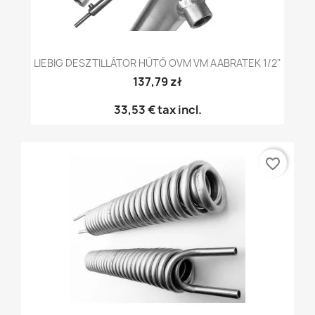
LIEBIG DESZTILLÁTOR HŰTŐ OVM VM AABRATEK 1/2"
137,79 zł
33,53 €
tax incl.
favorite_border