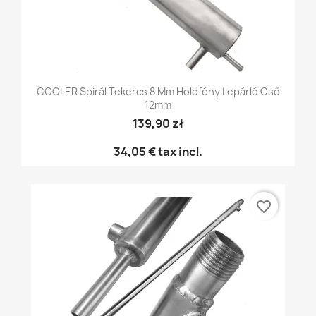
COOLER Spirál Tekercs 8 Mm Holdfény Lepárló Cső
12mm
139,90 zł
34,05 €
tax incl.
favorite_border