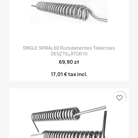
SINGLE SPIRAL 60 Rozsdamentes Tekercses
DESZTILLÁTOR 10
69,90 zł
17,01 €
tax incl.
favorite_border