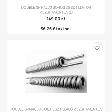
DOUBLE SPIRAL 70 SOROS DESZTILLÁTOR
ROZSDAMENTES 2J
149,00 zł
36,26 €
tax incl.
favorite_border
DOUBLE SPIRAL 50 COIL DESZTILLÁLÓ ROZSDAMENTES