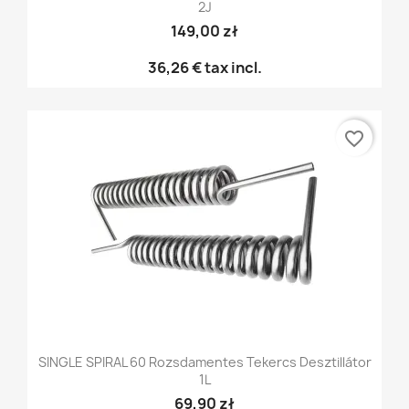
2J
149,00 zł
36,26 €
tax incl.
favorite_border
SINGLE SPIRAL 60 Rozsdamentes Tekercs Desztillátor
1L
69,90 zł