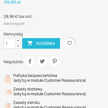
119,00 zł
28,96 €
tax incl.
Adóval együtt
Mennyiség

favorite_border
KOSÁRBA
Megosztás
Polityka bezpieczeństwa
(edytuj w module Customer Reassurance)
Zasady dostawy
(edytuj w module Customer Reassurance)
Zasady zwrotu
(edytuj w module Customer Reassurance)