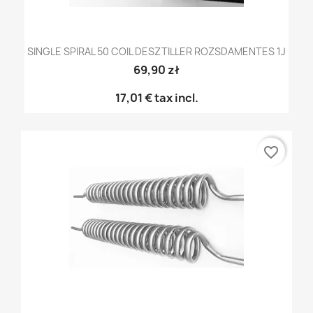
SINGLE SPIRAL 50 COIL DESZTILLER ROZSDAMENTES 1J
69,90 zł
17,01 €
tax incl.
favorite_border