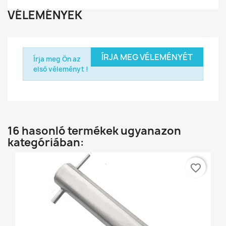
VÉLEMÉNYEK
ÍRJA MEG VÉLEMÉNYÉT
Írja meg Ön az
első véleményt !
16 hasonló termékek ugyanazon
kategóriában:
favorite_border