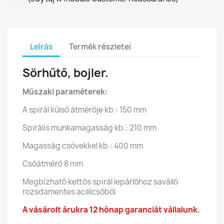
Leírás
Termék részletei
Sörhűtő, bojler.
Műszaki paraméterek:
A spirál külső átmérője kb.: 150 mm
Spirális munkamagasság kb.: 210 mm
Magasság csövekkel kb.: 400 mm
Csőátmérő 8 mm
Megbízható kettős spirál lepárlóhoz saválló
rozsdamentes acélcsőből
A vásárolt árukra 12 hónap garanciát vállalunk.