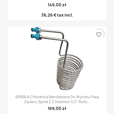
149,00 zł
36,26 €
tax incl.
favorite_border
SPIRALA Chłodnica Nierdzewna Do Wyrobu Piwa
Zacieru Spiral Z Z Gwintem 1/2" Rurki...
169,00 zł