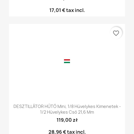
17,01 €
tax incl.
favorite_border
DESZTILLÁTOR HŰTŐ Mini, 1/8 Hüvelykes Kimenetek -
1/2 Hüvelykes Cső 21,6 Mm
119,00 zł
28,96 €
tax incl.