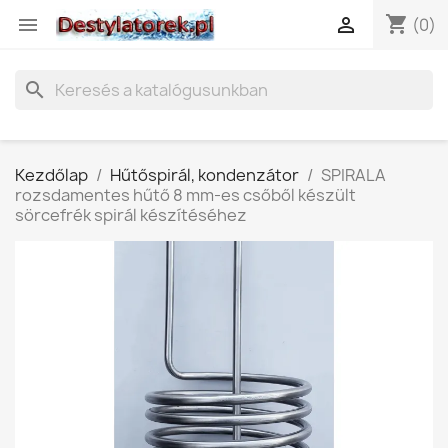
shopping_cart


(0)
search
Kezdőlap
Hűtőspirál, kondenzátor
SPIRALA
rozsdamentes hűtő 8 mm-es csőből készült
sörcefrék spirál készítéséhez