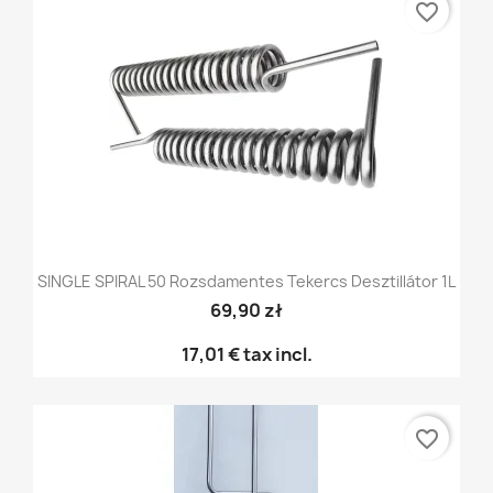
favorite_border
SINGLE SPIRAL 50 Rozsdamentes Tekercs Desztillátor 1L
69,90 zł
17,01 €
tax incl.
favorite_border