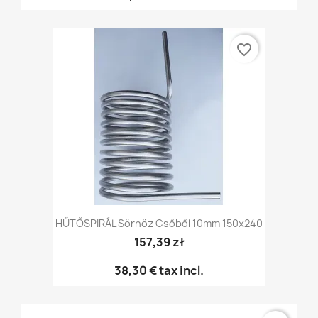
favorite_border
HŰTŐSPIRÁL Sörhöz Csőből 10mm 150x240
157,39 zł
38,30 €
tax incl.