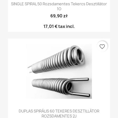
SINGLE SPIRAL 50 Rozsdamentes Tekercs Desztillátor
1O
69,90 zł
17,01 €
tax incl.
favorite_border
DUPLAS SPIRÁLIS 60 TEKERES DESZTILLÁTOR
ROZSDAMENTES 2J