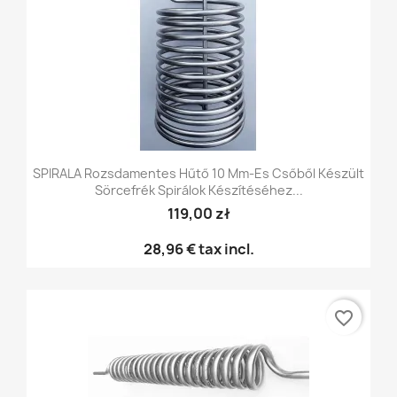
SPIRALA Rozsdamentes Hűtő 10 Mm-Es Csőből Készült
Sörcefrék Spirálok Készítéséhez...
119,00 zł
28,96 €
tax incl.
favorite_border