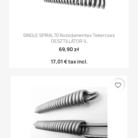
SINGLE SPIRAL 70 Rozsdamentes Tekercses
DESZTILLÁTOR 1L
69,90 zł
17,01 €
tax incl.
favorite_border