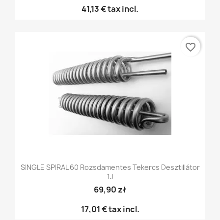
41,13 €
tax incl.
favorite_border
SINGLE SPIRAL 60 Rozsdamentes Tekercs Desztillátor
1J
69,90 zł
17,01 €
tax incl.