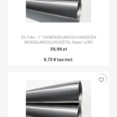
33,7 Mm - 1" 1 M NERŪDIJANČIOJI VAMZDŽIA
NERŪDIJANČIOJI RŪGŠTIS, Klasė 1.4301
39,99 zł
9,73 €
tax incl.
favorite_border