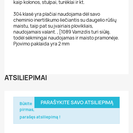
kaip kolonos, stulpai, turėklai ir kt.
304 klasė yra plačiai naudojama dėl savo
cheminio inertiškumo liečiantis su daugelio rūšių
maistu, taip pat su įvairiais plovikliais,
naudojamais valant. , [1089 Vamzdis turi siūlę,
todėl sėkmingai naudojamas ir maisto pramonėje.
Pjovimo paklaida yra 2 mm
ATSILIEPIMAI
PARAŠYKITE SAVO ATSILIEPIMĄ
Būkite
pirmas,
parašęs atsiliepimą !