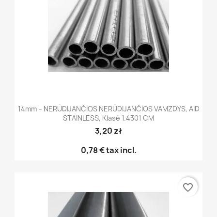
14mm – NERŪDIJANČIOS NERŪDIJANČIOS VAMZDYS, AID
STAINLESS, Klasė 1.4301 CM
3,20 zł
0,78 €
tax incl.
favorite_border