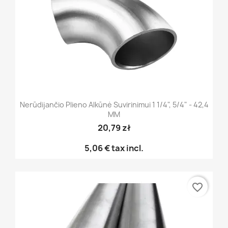
Nerūdijančio Plieno Alkūnė Suvirinimui 1 1/4", 5/4" - 42,4
MM
20,79 zł
5,06 €
tax incl.
favorite_border