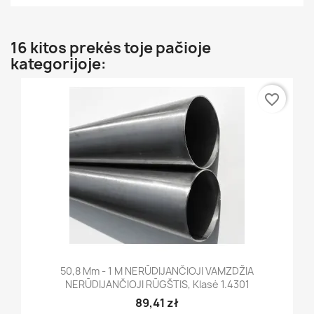
16 kitos prekės toje pačioje
kategorijoje:
favorite_border
50,8 Mm - 1 M NERŪDIJANČIOJI VAMZDŽIA
NERŪDIJANČIOJI RŪGŠTIS, Klasė 1.4301
89,41 zł