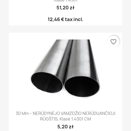
51,20 zł
12,46 €
tax incl.
favorite_border
30 Mm – NERŪDYNĖJO VAMZDŽIO NERŪDIJANČIOJI
RŪGŠTIS, Klasė 1.4301 CM
5,20 zł