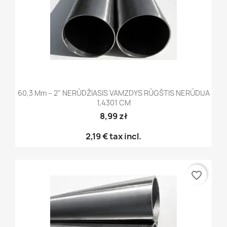
60,3 Mm – 2" NERŪDŽIASIS VAMZDYS RŪGŠTIS NERŪDIJA
1,4301 CM
8,99 zł
2,19 €
tax incl.
favorite_border