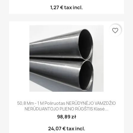
1,27 €
tax incl.
favorite_border
50,8 Mm - 1 M Poliruotas NERŪDYNĖJO VAMZDŽIO
NERŪDIJANTOJO PLIENO RŪGŠTIS Klasė...
98,89 zł
24,07 €
tax incl.