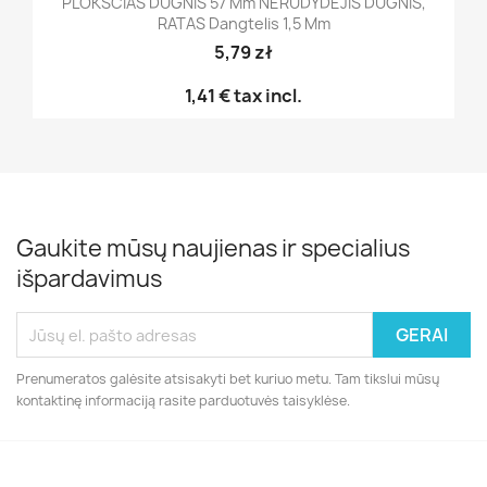
PLOKŠČIAS DUGNIS 57 Mm NERŪDYDĖJIS DUGNIS,
RATAS Dangtelis 1,5 Mm
5,79 zł
1,41 €
tax incl.
Gaukite mūsų naujienas ir specialius
išpardavimus
Prenumeratos galėsite atsisakyti bet kuriuo metu. Tam tikslui mūsų
kontaktinę informaciją rasite parduotuvės taisyklėse.