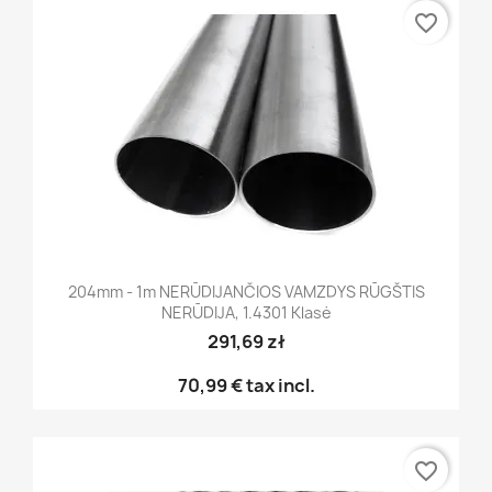
favorite_border
204mm - 1m NERŪDIJANČIOS VAMZDYS RŪGŠTIS
NERŪDIJA, 1.4301 Klasė
291,69 zł
70,99 €
tax incl.
favorite_border