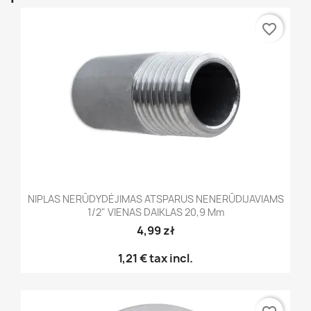
favorite_border
NIPLAS NERŪDYDĖJIMAS ATSPARUS NENERŪDIJAVIAMS
1/2" VIENAS DAIKLAS 20,9 Mm
4,99 zł
1,21 €
tax incl.