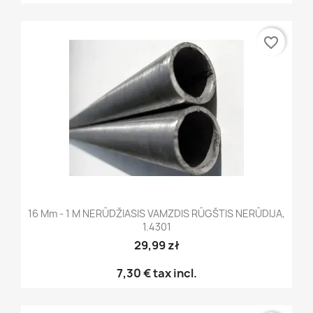
favorite_border
16 Mm - 1 M NERŪDŽIASIS VAMZDIS RŪGŠTIS NERŪDIJA,
1.4301
29,99 zł
7,30 €
tax incl.