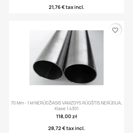
21,76 €
tax incl.
favorite_border
70 Mm - 1 M NERŪDŽIASIS VAMZDYS RŪGŠTIS NERŪDIJA,
Klasė 1.4301
118,00 zł
28,72 €
tax incl.