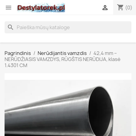
shopping_cart


(0)
search
Pagrindinis
Nerūdijantis vamzdis
42,4 mm –
NERŪDŽIASIS VAMZDYS, RŪGŠTIS NERŪDIJA, klasė
1.4301 CM