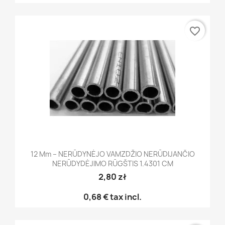
favorite_border
12 Mm – NERŪDYNĖJO VAMZDŽIO NERŪDIJANČIO
NERŪDYDĖJIMO RŪGŠTIS 1.4301 CM
2,80 zł
0,68 €
tax incl.