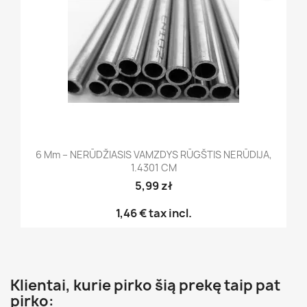
6 Mm – NERŪDŽIASIS VAMZDYS RŪGŠTIS NERŪDIJA,
1.4301 CM
5,99 zł
1,46 €
tax incl.
Klientai, kurie pirko šią prekę taip pat
pirko: