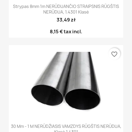
Strypas 8mm 1m NERŪDIJANČIO STRAIPSNIS RŪGŠTIS
NERŪDIJA, 1.4301 Klasė
33,49 zł
8,15 €
tax incl.
favorite_border
30 Mm - 1 M NERŪDŽIASIS VAMZDYS RŪGŠTIS NERŪDIJA,
Klasė 1.4301