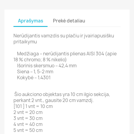
Aprašymas
Prekė detaliau
Nerūdijantis vamzdis su plačiu ir įvairiapusišku
pritaikymu
Medžiaga – nerūdijantis plienas AISI 304 (apie
18 % chromo; 8 % nikelio)
Išorinis skersmuo – 42,4 mm
Siena – 1, 5-2 mm
Kokybė – 1.4301
Šio aukciono objektas yra 10 cm ilgio sekcija,
perkant 2 vnt., gausite 20 cm vamzdį.
[101 ] 1 vnt = 10 cm
2 vnt = 20 cm
3 vnt = 30 cm
4 vnt = 40 cm
5 vnt = 50 cm