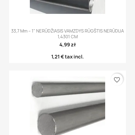
33,7 Mm – 1" NERŪDŽIASIS VAMZDYS RŪGŠTIS NERŪDIJA
1,4301 CM
4,99 zł
1,21 €
tax incl.
favorite_border