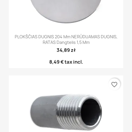
PLOKŠČIAS DUGNIS 204 Mm NERŪDIJAMAS DUGNIS,
RATAS Dangtelis 1,5 Mm
34,89 zł
8,49 €
tax incl.
favorite_border