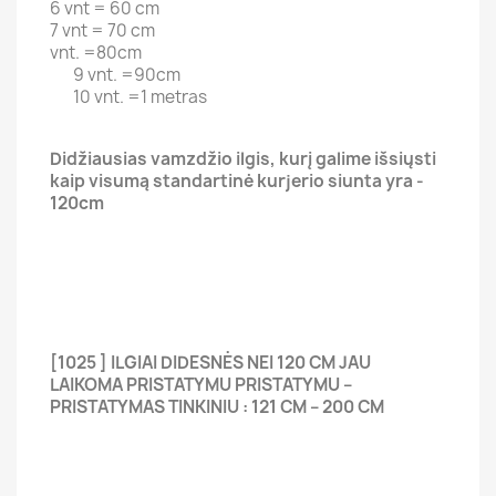
6 vnt = 60 cm
7 vnt = 70 cm
vnt. =80cm
9 vnt. =90cm
10 vnt. =1 metras
Didžiausias vamzdžio ilgis, kurį galime išsiųsti
kaip visumą standartinė kurjerio siunta yra -
120cm
[1025 ] ILGIAI DIDESNĖS NEI 120 CM JAU
LAIKOMA PRISTATYMU PRISTATYMU –
PRISTATYMAS TINKINIU : 121 CM – 200 CM