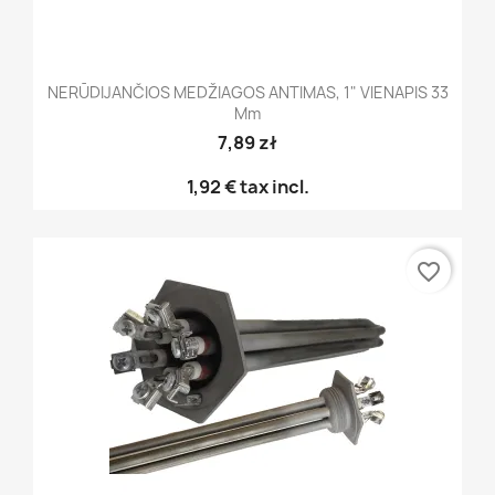
NERŪDIJANČIOS MEDŽIAGOS ANTIMAS, 1" VIENAPIS 33
Mm
7,89 zł
1,92 €
tax incl.
favorite_border