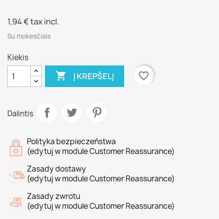
1,94 €
tax incl.
Su mokesčiais
Kiekis

favorite_border
Į KREPŠELĮ
Dalintis
Polityka bezpieczeństwa
(edytuj w module Customer Reassurance)
Zasady dostawy
(edytuj w module Customer Reassurance)
Zasady zwrotu
(edytuj w module Customer Reassurance)