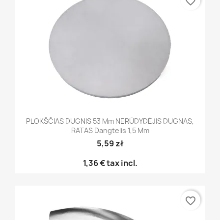
favorite_border
PLOKŠČIAS DUGNIS 53 Mm NERŪDYDĖJIS DUGNAS,
RATAS Dangtelis 1,5 Mm
5,59 zł
1,36 €
tax incl.
favorite_border