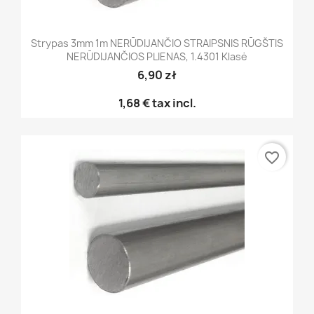
Strypas 3mm 1m NERŪDIJANČIO STRAIPSNIS RŪGŠTIS
NERŪDIJANČIOS PLIENAS, 1.4301 Klasė
6,90 zł
1,68 €
tax incl.
favorite_border