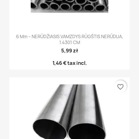
6 Mm – NERŪDŽIASIS VAMZDYS RŪGŠTIS NERŪDIJA,
1.4301 CM
5,99 zł
1,46 €
tax incl.
favorite_border