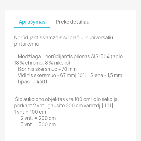
Aprašymas
Prekė detaliau
Nerūdijantis vamzdis su plačiu ir universaliu
pritaikymu
Medžiaga – nerūdijantis plienas AISI 304 (apie
18 % chromo; 8 % nikelio)
Išorinis skersmuo – 70 mm
Vidinis skersmuo - 67 mm[ 101] Siena - 1,5 mm
Tipas - 1.4301
Šio aukciono objektas yra 100 cm ilgio sekcija,
perkant 2 vnt., gausite 200 cm vamzdį.[ 101]
1 vnt = 100 cm
2 vnt. = 200 cm
3 vnt. = 300 cm