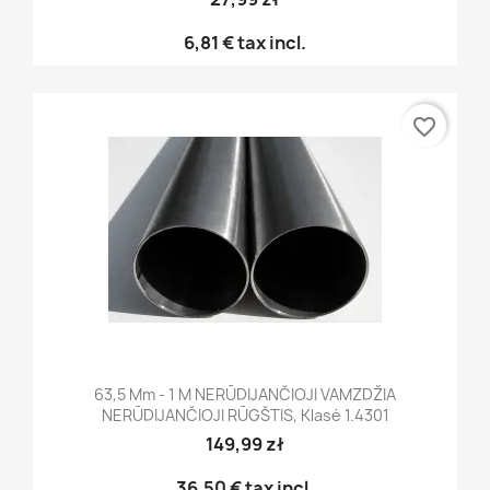
6,81 €
tax incl.
favorite_border
63,5 Mm - 1 M NERŪDIJANČIOJI VAMZDŽIA
NERŪDIJANČIOJI RŪGŠTIS, Klasė 1.4301
149,99 zł
36,50 €
tax incl.