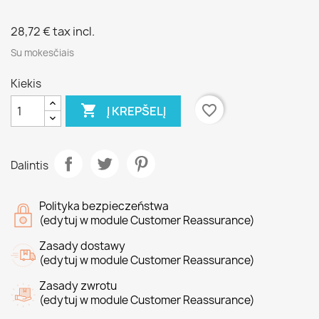
28,72 €
tax incl.
Su mokesčiais
Kiekis

favorite_border
Į KREPŠELĮ
Dalintis
Polityka bezpieczeństwa
(edytuj w module Customer Reassurance)
Zasady dostawy
(edytuj w module Customer Reassurance)
Zasady zwrotu
(edytuj w module Customer Reassurance)