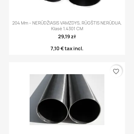
204 Mm – NERŪDŽIASIS VAMZDYS, RŪGŠTIS NERŪDIJA,
Klasė 1.4301 CM
29,19 zł
7,10 €
tax incl.
favorite_border