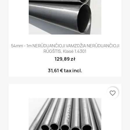
54mm - 1m NERŪDIJANČIOJI VAMZDŽIA NERŪDIJANČIOJI
RŪGŠTIS, Klasė 1.4301
129,89 zł
31,61 €
tax incl.
favorite_border