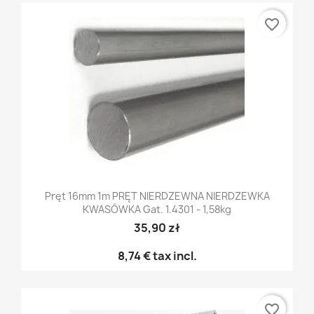
favorite_border
Pręt 16mm 1m PRĘT NIERDZEWNA NIERDZEWKA
KWASÓWKA Gat. 1.4301 - 1,58kg
35,90 zł
8,74 €
tax incl.
favorite_border