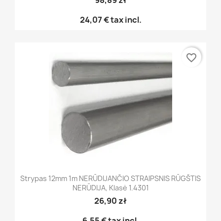
98,89 zł
24,07 €
tax incl.
favorite_border
Strypas 12mm 1m NERŪDIJANČIO STRAIPSNIS RŪGŠTIS
NERŪDIJA, Klasė 1.4301
26,90 zł
6,55 €
tax incl.