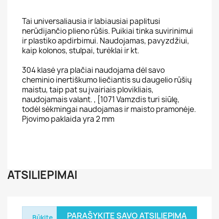
Tai universaliausia ir labiausiai paplitusi
nerūdijančio plieno rūšis. Puikiai tinka suvirinimui
ir plastiko apdirbimui. Naudojamas, pavyzdžiui,
kaip kolonos, stulpai, turėklai ir kt.
304 klasė yra plačiai naudojama dėl savo
cheminio inertiškumo liečiantis su daugelio rūšių
maistu, taip pat su įvairiais plovikliais,
naudojamais valant. , [1071 Vamzdis turi siūlę,
todėl sėkmingai naudojamas ir maisto pramonėje.
Pjovimo paklaida yra 2 mm
ATSILIEPIMAI
PARAŠYKITE SAVO ATSILIEPIMĄ
Būkite