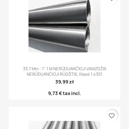
33,7 Mm - 1" 1 M NERŪDIJANČIOJI VAMZDŽIA
NERŪDIJANČIOJI RŪGŠTIS, Klasė 1.4301
39,99 zł
9,73 €
tax incl.
favorite_border