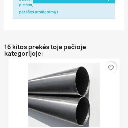
pirmas,
parašęs atsiliepimą !
16 kitos prekės toje pačioje
kategorijoje:
favorite_border