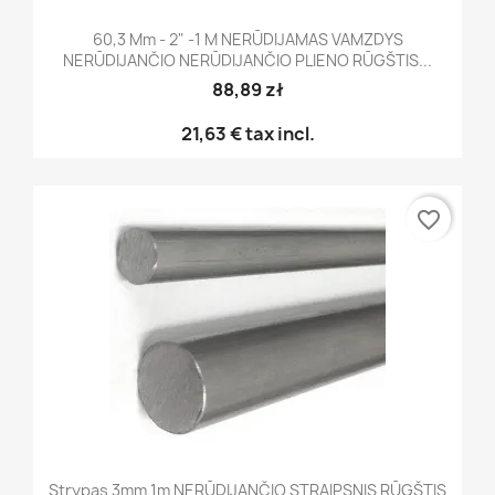
60,3 Mm - 2" -1 M NERŪDIJAMAS VAMZDYS
NERŪDIJANČIO NERŪDIJANČIO PLIENO RŪGŠTIS...
88,89 zł
21,63 €
tax incl.
favorite_border
Strypas 3mm 1m NERŪDIJANČIO STRAIPSNIS RŪGŠTIS