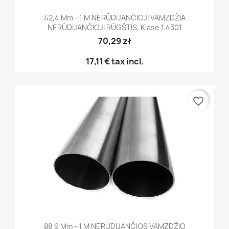
42,4 Mm - 1 M NERŪDIJANČIOJI VAMZDŽIA
NERŪDIJANČIOJI RŪGŠTIS, Klasė 1.4301
70,29 zł
17,11 €
tax incl.
favorite_border
88,9 Mm - 1 M NERŪDIJANČIOS VAMZDŽIO