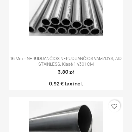
16 Mm – NERŪDIJANČIOS NERŪDIJANČIOS VAMZDYS, AID
STAINLESS, Klasė 1.4301 CM
3,80 zł
0,92 €
tax incl.
favorite_border