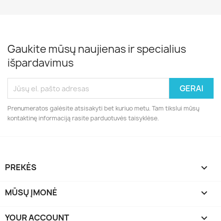
Gaukite mūsų naujienas ir specialius
išpardavimus
Prenumeratos galėsite atsisakyti bet kuriuo metu. Tam tikslui mūsų
kontaktinę informaciją rasite parduotuvės taisyklėse.
PREKĖS

MŪSŲ ĮMONĖ

YOUR ACCOUNT
