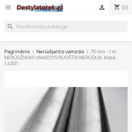
shopping_cart


(0)
search
Pagrindinis
Nerūdijantis vamzdis
70 mm - 1 m
NERŪDŽIASIS VAMZDYS RŪGŠTIS NERŪDIJA, klasė
1.4301