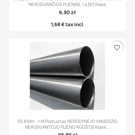
NERŪDIJANČIOS PLIENAS, 1.4301 Klasė
6,90 zł
1,68 €
tax incl.
favorite_border
50,8 Mm - 1 M Poliruotas NERŪDYNĖJO VAMZDŽIO
NERŪDIJANTOJO PLIENO RŪGŠTIS Klasė...