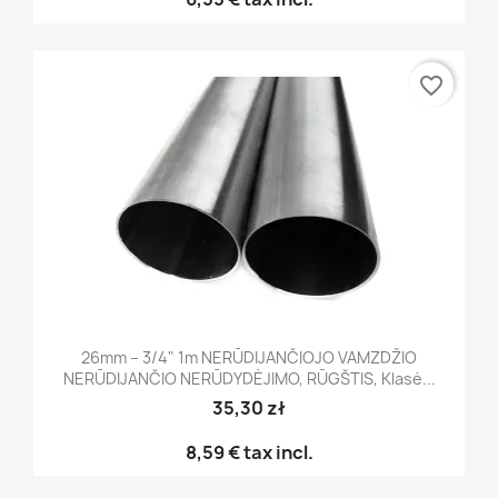
favorite_border
26mm – 3/4" 1m NERŪDIJANČIOJO VAMZDŽIO
NERŪDIJANČIO NERŪDYDĖJIMO, RŪGŠTIS, Klasė...
35,30 zł
8,59 €
tax incl.