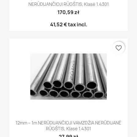
NERŪDIJANČIOJI RŪGŠTIS, Klasė 1.4301
170,59 zł
41,52 €
tax incl.
favorite_border
12mm – 1m NERŪDIJANČIOJI VAMZDŽIA NERŪDIJANĖ
RŪGŠTIS, Klasė 1.4301
27,99 zł