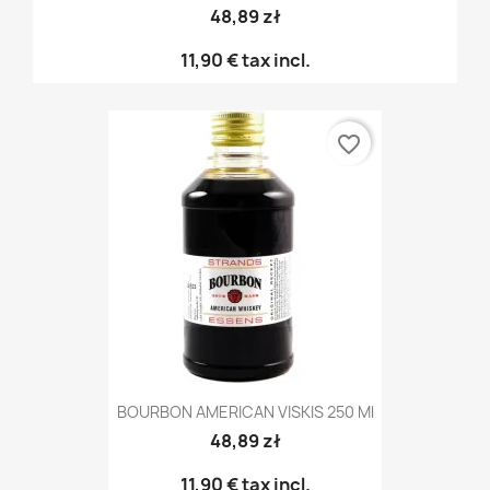
48,89 zł
11,90 €
tax incl.
favorite_border
BOURBON AMERICAN VISKIS 250 Ml
48,89 zł
11,90 €
tax incl.