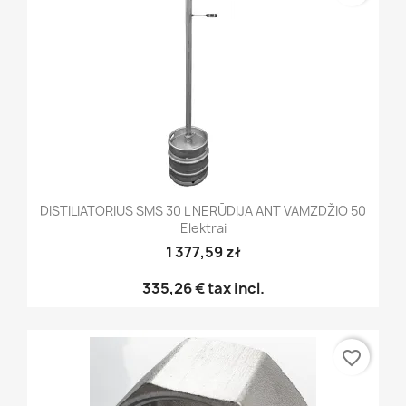
DISTILIATORIUS SMS 30 L NERŪDIJA ANT VAMZDŽIO 50
Elektrai
1 377,59 zł
335,26 €
tax incl.
favorite_border