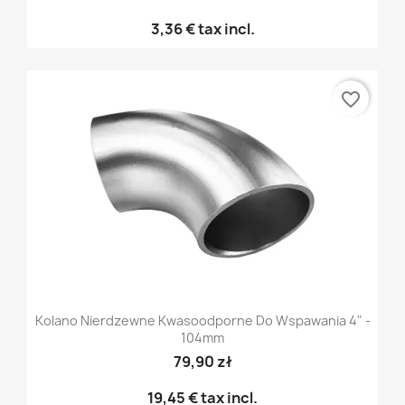
3,36 €
tax incl.
favorite_border
Kolano Nierdzewne Kwasoodporne Do Wspawania 4" -
104mm
79,90 zł
19,45 €
tax incl.