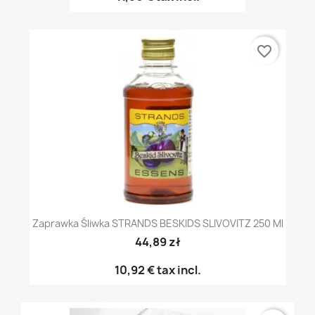
favorite_border
Zaprawka Śliwka STRANDS BESKIDS SLIVOVITZ 250 Ml
44,89 zł
10,92 €
tax incl.