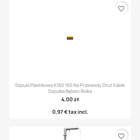
favorite_border
Szpula Plastikowa K160 160 Na Przewody Drut Kable
Szpulka Bęben Rolka
4,00 zł
0,97 €
tax incl.
favorite_border