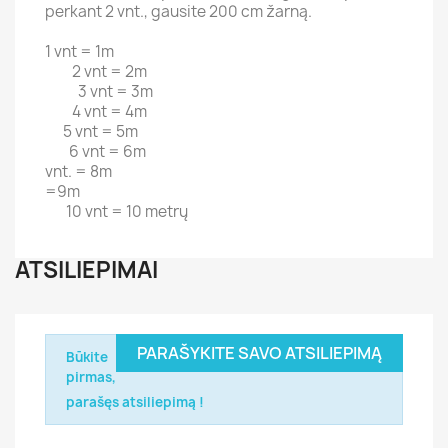
perkant 2 vnt., gausite 200 cm žarną.
1 vnt = 1m
2 vnt = 2m
3 vnt = 3m
4 vnt = 4m
5 vnt = 5m
6 vnt = 6m
vnt. = 8m
=9m
10 vnt = 10 metrų
ATSILIEPIMAI
PARAŠYKITE SAVO ATSILIEPIMĄ
Būkite
pirmas,
parašęs atsiliepimą !