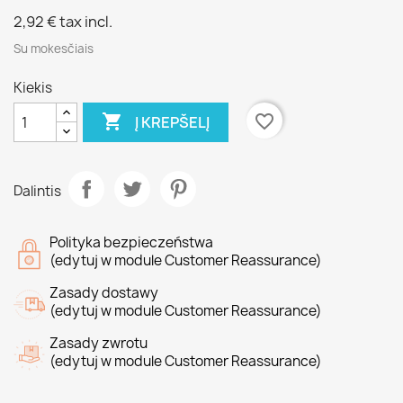
2,92 €
tax incl.
Su mokesčiais
Kiekis

favorite_border
Į KREPŠELĮ
Dalintis
Polityka bezpieczeństwa
(edytuj w module Customer Reassurance)
Zasady dostawy
(edytuj w module Customer Reassurance)
Zasady zwrotu
(edytuj w module Customer Reassurance)