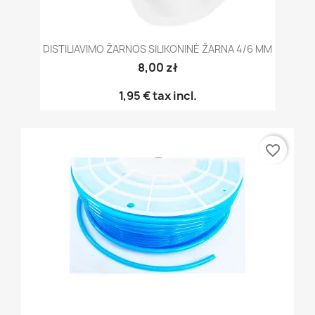
DISTILIAVIMO ŽARNOS SILIKONINĖ ŽARNA 4/6 MM
8,00 zł
1,95 €
tax incl.
favorite_border