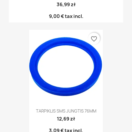
36,99 zł
9,00 €
tax incl.
favorite_border
TARPIKLIS SMS JUNGTIS 76MM
12,69 zł
3,09 €
tax incl.