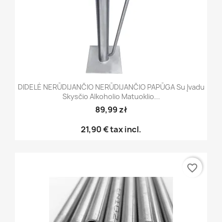
DIDELĖ NERŪDIJANČIO NERŪDIJANČIO PAPŪGA Su Įvadu
Skysčio Alkoholio Matuoklio...
89,99 zł
21,90 €
tax incl.
favorite_border