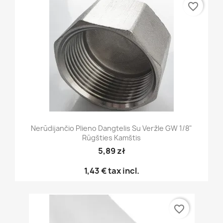
favorite_border
Nerūdijančio Plieno Dangtelis Su Veržle GW 1/8"
Rūgšties Kamštis
5,89 zł
1,43 €
tax incl.
favorite_border