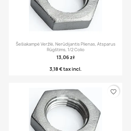
Šešiakampė Veržlė, Nerūdijantis Plienas, Atsparus
Rūgštims, 1/2 Colio
13,06 zł
3,18 €
tax incl.
favorite_border