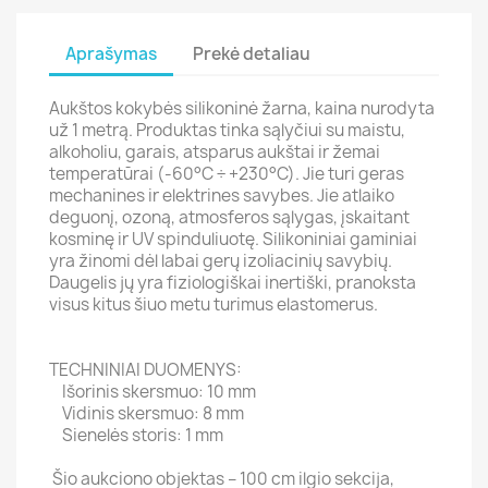
Aprašymas
Prekė detaliau
Aukštos kokybės silikoninė žarna, kaina nurodyta
už 1 metrą. Produktas tinka sąlyčiui su maistu,
alkoholiu, garais, atsparus aukštai ir žemai
temperatūrai (-60°C ÷ +230°C). Jie turi geras
mechanines ir elektrines savybes. Jie atlaiko
deguonį, ozoną, atmosferos sąlygas, įskaitant
kosminę ir UV spinduliuotę. Silikoniniai gaminiai
yra žinomi dėl labai gerų izoliacinių savybių.
Daugelis jų yra fiziologiškai inertiški, pranoksta
visus kitus šiuo metu turimus elastomerus.
TECHNINIAI DUOMENYS:
Išorinis skersmuo: 10 mm
Vidinis skersmuo: 8 mm
Sienelės storis: 1 mm
Šio aukciono objektas – 100 cm ilgio sekcija,