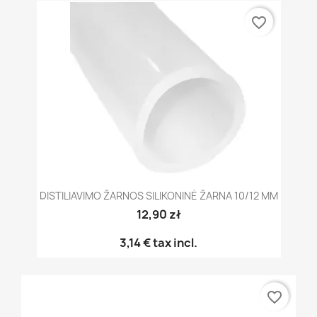
favorite_border
DISTILIAVIMO ŽARNOS SILIKONINĖ ŽARNA 10/12 MM
12,90 zł
3,14 €
tax incl.
favorite_border