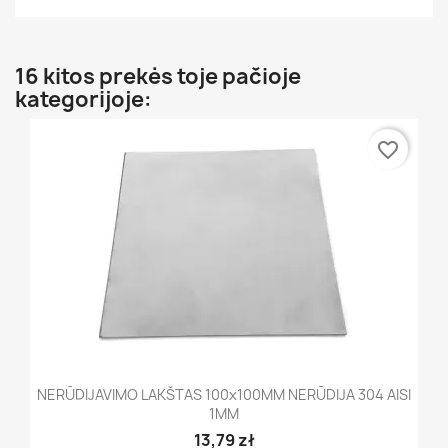
16 kitos prekės toje pačioje
kategorijoje:
favorite_border
NERŪDIJAVIMO LAKŠTAS 100x100MM NERŪDIJA 304 AISI
1MM
13,79 zł