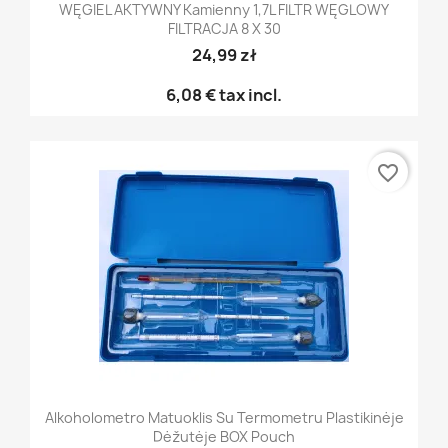
WĘGIEL AKTYWNY Kamienny 1,7L FILTR WĘGLOWY
FILTRACJA 8 X 30
24,99 zł
6,08 €
tax incl.
favorite_border
Alkoholometro Matuoklis Su Termometru Plastikinėje
Dėžutėje BOX Pouch