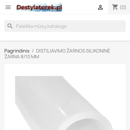
shopping_cart


(0)
search
Pagrindinis
DISTILIAVIMO ŽARNOS SILIKONINĖ
ŽARNA 8/10 MM