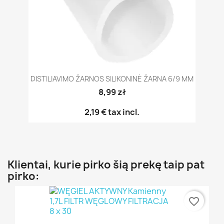
DISTILIAVIMO ŽARNOS SILIKONINĖ ŽARNA 6/9 MM
8,99 zł
2,19 €
tax incl.
Klientai, kurie pirko šią prekę taip pat
pirko:
favorite_border