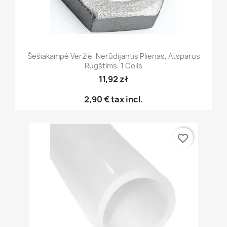
Šešiakampė Veržlė, Nerūdijantis Plienas, Atsparus
Rūgštims, 1 Colis
11,92 zł
2,90 €
tax incl.
favorite_border