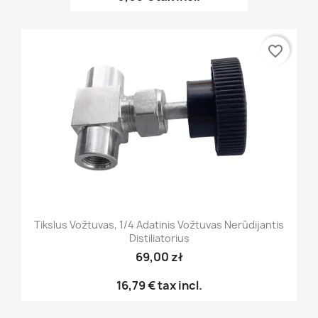
favorite_border
Tikslus Vožtuvas, 1/4 Adatinis Vožtuvas Nerūdijantis
Distiliatorius
69,00 zł
16,79 €
tax incl.