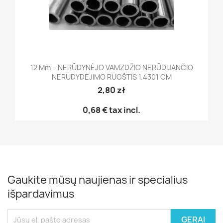
12 Mm – NERŪDYNĖJO VAMZDŽIO NERŪDIJANČIO
NERŪDYDĖJIMO RŪGŠTIS 1.4301 CM
2,80 zł
0,68 €
tax incl.
Gaukite mūsų naujienas ir specialius
išpardavimus