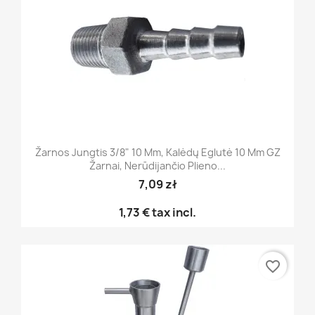
Žarnos Jungtis 3/8" 10 Mm, Kalėdų Eglutė 10 Mm GZ
Žarnai, Nerūdijančio Plieno...
7,09 zł
1,73 €
tax incl.
favorite_border