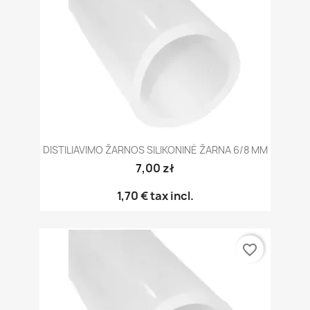
DISTILIAVIMO ŽARNOS SILIKONINĖ ŽARNA 6/8 MM
7,00 zł
1,70 €
tax incl.
favorite_border