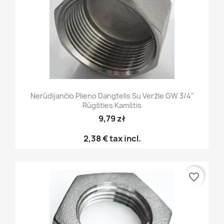
Nerūdijančio Plieno Dangtelis Su Veržle GW 3/4"
Rūgšties Kamštis
9,79 zł
2,38 €
tax incl.
favorite_border