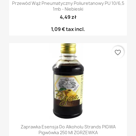
Przewód Wąż Pneumatyczny Poliuretanowy PU 10/6,5
1mb - Niebieski
4,49 zł
1,09 €
tax incl.
favorite_border
Zaprawka Esensja Do Alkoholu Strands PIGWA
Pigwówka 250 Ml ZGRZEWKA