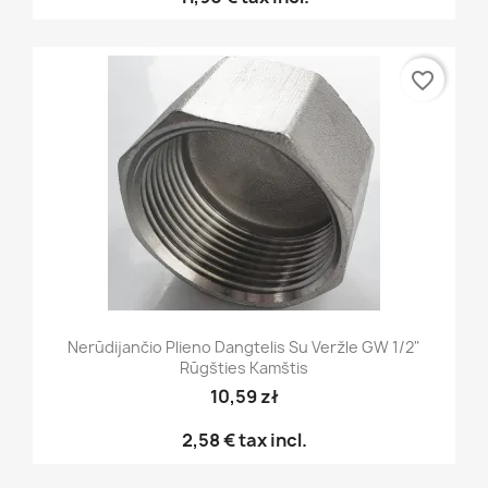
favorite_border
Nerūdijančio Plieno Dangtelis Su Veržle GW 1/2"
Rūgšties Kamštis
10,59 zł
2,58 €
tax incl.