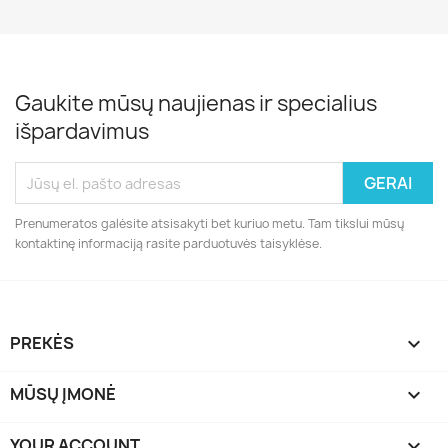
Gaukite mūsų naujienas ir specialius
išpardavimus
Prenumeratos galėsite atsisakyti bet kuriuo metu. Tam tikslui mūsų
kontaktinę informaciją rasite parduotuvės taisyklėse.
PREKĖS

MŪSŲ ĮMONĖ

YOUR ACCOUNT
