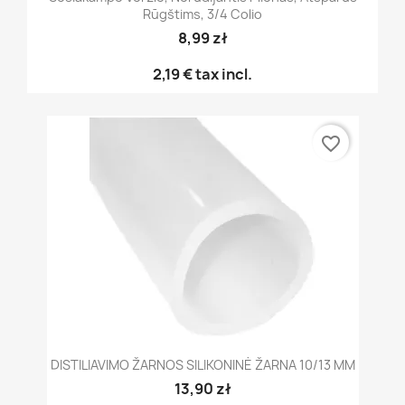
Rūgštims, 3/4 Colio
8,99 zł
2,19 €
tax incl.
favorite_border
DISTILIAVIMO ŽARNOS SILIKONINĖ ŽARNA 10/13 MM
13,90 zł