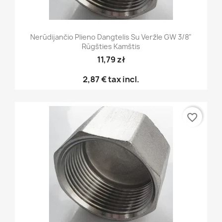
Nerūdijančio Plieno Dangtelis Su Veržle GW 3/8"
Rūgšties Kamštis
11,79 zł
2,87 €
tax incl.
favorite_border