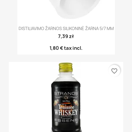
DISTILIAVIMO ŽARNOS SILIKONINĖ ŽARNA 5/7 MM
7,39 zł
1,80 €
tax incl.
favorite_border