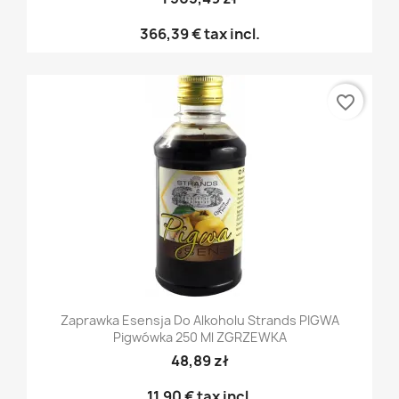
366,39 €
tax incl.
favorite_border
Zaprawka Esensja Do Alkoholu Strands PIGWA
Pigwówka 250 Ml ZGRZEWKA
48,89 zł
11,90 €
tax incl.