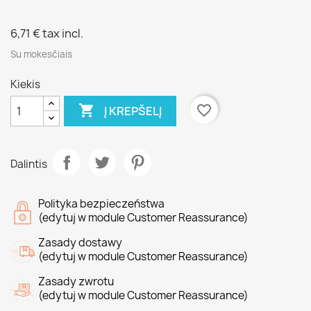
6,71 €
tax incl.
Su mokesčiais
Kiekis

favorite_border
Į KREPŠELĮ
Dalintis
Polityka bezpieczeństwa
(edytuj w module Customer Reassurance)
Zasady dostawy
(edytuj w module Customer Reassurance)
Zasady zwrotu
(edytuj w module Customer Reassurance)