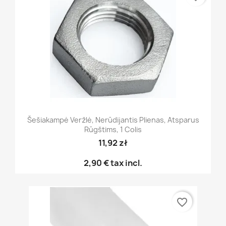
Šešiakampė Veržlė, Nerūdijantis Plienas, Atsparus
Rūgštims, 1 Colis
11,92 zł
2,90 €
tax incl.
favorite_border