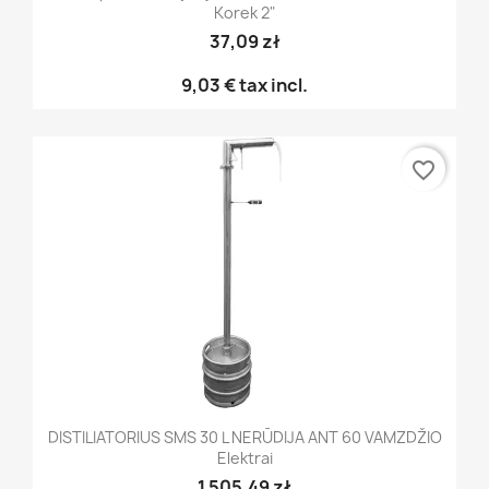
Korek 2"
37,09 zł
9,03 €
tax incl.
favorite_border
DISTILIATORIUS SMS 30 L NERŪDIJA ANT 60 VAMZDŽIO
Elektrai
1 505,49 zł