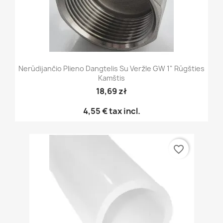
Nerūdijančio Plieno Dangtelis Su Veržle GW 1" Rūgšties
Kamštis
18,69 zł
4,55 €
tax incl.
favorite_border