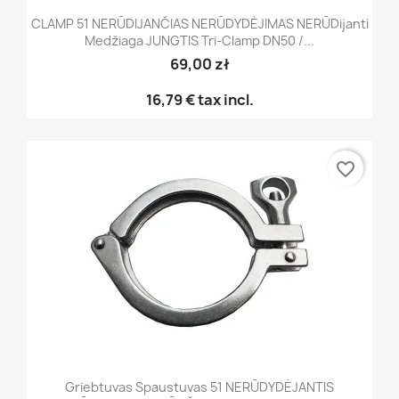
CLAMP 51 NERŪDIJANČIAS NERŪDYDĖJIMAS NERŪDijanti
Medžiaga JUNGTIS Tri-Clamp DN50 /...
69,00 zł
16,79 €
tax incl.
favorite_border
Griebtuvas Spaustuvas 51 NERŪDYDĖJANTIS