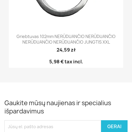
Griebtuvas 102mm NERŪDIJANČIO NERŪDIJANČIO
NERŪDIJANČIO NERŪDIJANČIO JUNGTIS XXL
24,59 zł
5,98 €
tax incl.
Gaukite mūsų naujienas ir specialius
išpardavimus