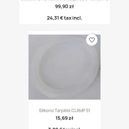
99,90 zł
24,31 €
tax incl.
favorite_border
Silikono Tarpiklis CLAMP 51
15,69 zł