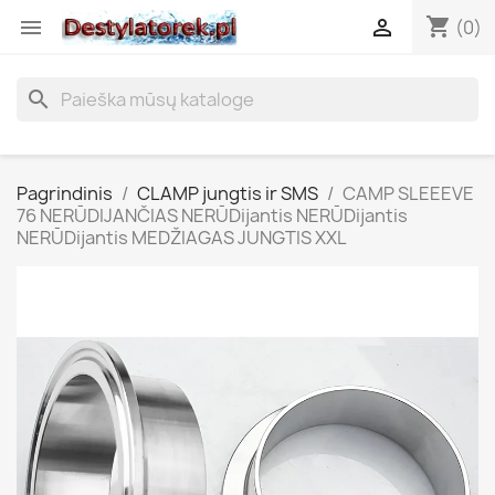
shopping_cart


(0)
search
Pagrindinis
CLAMP jungtis ir SMS
CAMP SLEEEVE
76 NERŪDIJANČIAS NERŪDijantis NERŪDijantis
NERŪDijantis MEDŽIAGAS JUNGTIS XXL