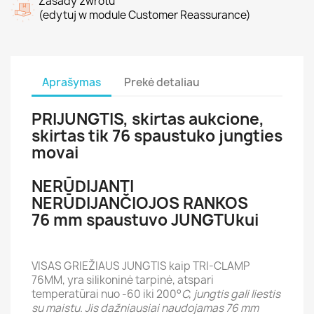
Zasady zwrotu
(edytuj w module Customer Reassurance)
Aprašymas
Prekė detaliau
PRIJUNGTIS, skirtas aukcione,
skirtas tik 76 spaustuko jungties
movai
NERŪDIJANTI
NERŪDIJANČIOJOS RANKOS
76 mm spaustuvo JUNGTUkui
VISAS GRIEŽIAUS JUNGTIS kaip TRI-CLAMP
76MM, yra silikoninė tarpinė, atspari
temperatūrai nuo -60 iki 200
°
C, jungtis gali liestis
su maistu. Jis dažniausiai naudojamas 76 mm