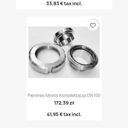
33,83 €
tax incl.
favorite_border
Pieninės Movos Komplektacija DN 100
172,39 zł
41,95 €
tax incl.