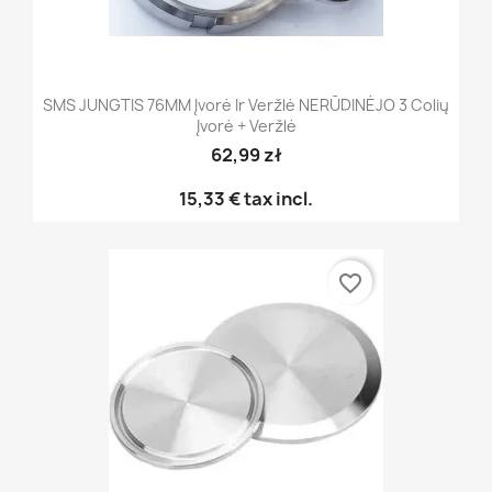
SMS JUNGTIS 76MM Įvorė Ir Veržlė NERŪDINĖJO 3 Colių
Įvorė + Veržlė
62,99 zł
15,33 €
tax incl.
favorite_border