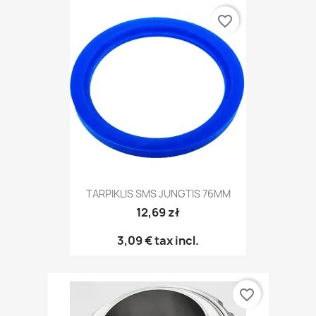
favorite_border
TARPIKLIS SMS JUNGTIS 76MM
12,69 zł
3,09 €
tax incl.
favorite_border