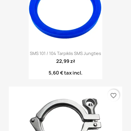
SMS 101 / 104 Tarpiklis SMS Jungties
22,99 zł
5,60 €
tax incl.
favorite_border