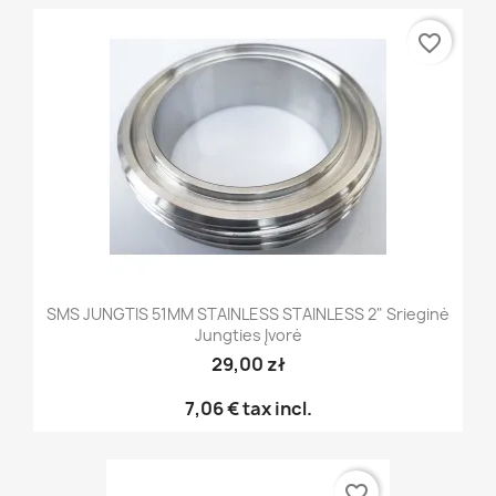
favorite_border
SMS JUNGTIS 51MM STAINLESS STAINLESS 2" Srieginė
Jungties Įvorė
29,00 zł
7,06 €
tax incl.
favorite_border