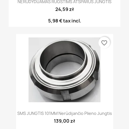
NERŪDYDIJAMAS RŪGŠTIMS ATSPARUS JUNGTIS
24,59 zł
5,98 €
tax incl.
favorite_border
SMS JUNGTIS 101MM Nerūdijančio Plieno Jungtis
139,00 zł