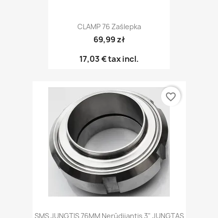
CLAMP 76 Zaślepka
69,99 zł
17,03 €
tax incl.
favorite_border
SMS JUNGTIS 76MM Nerūdijantis 3" JUNGTAS