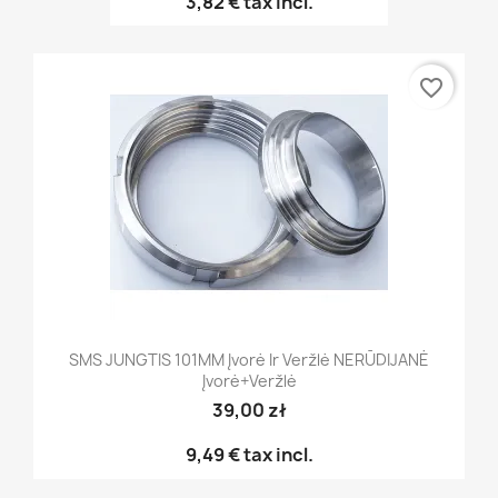
3,82 €
tax incl.
favorite_border
SMS JUNGTIS 101MM Įvorė Ir Veržlė NERŪDIJANĖ
Įvorė+veržlė
39,00 zł
9,49 €
tax incl.