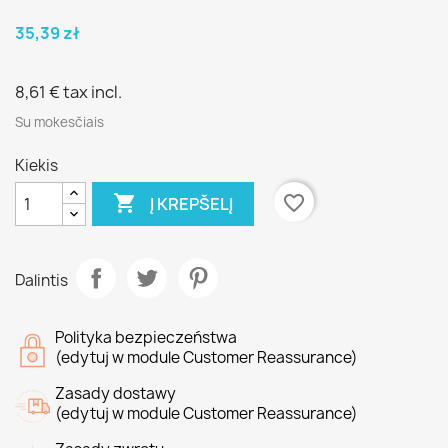
35,39 zł
8,61 €
tax incl.
Su mokesčiais
Kiekis

favorite_border
Į KREPŠELĮ
Dalintis
Polityka bezpieczeństwa
(edytuj w module Customer Reassurance)
Zasady dostawy
(edytuj w module Customer Reassurance)