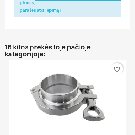
pirmas,
parašęs atsiliepimą !
16 kitos prekės toje pačioje
kategorijoje:
favorite_border