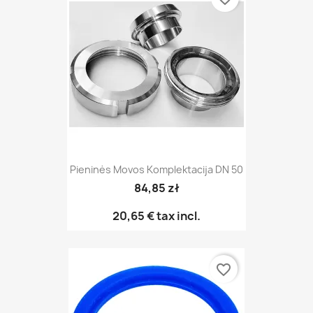
Pieninės Movos Komplektacija DN 50
84,85 zł
20,65 €
tax incl.
favorite_border