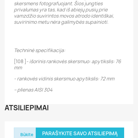
skersmens fotografuojant. Šios jungties
privalumas yra tas, kad iš abiejų pusių prie
vamzdžio suvirintos movos atrodo identiškai,
suvirinimo metu nėra galimybės supainioti.
Techninė specifikacija:
[108 ]
- išorinis rankovės skersmuo: apytikslis: 76
mm
- rankovės vidinis skersmuo apytikslis: 72 mm
– plienas AISI 304
ATSILIEPIMAI
PARAŠYKITE SAVO ATSILIEPIMĄ
Būkite