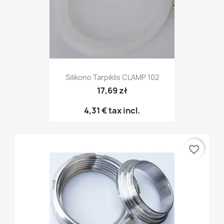
Silikono Tarpiklis CLAMP 102
17,69 zł
4,31 €
tax incl.
favorite_border