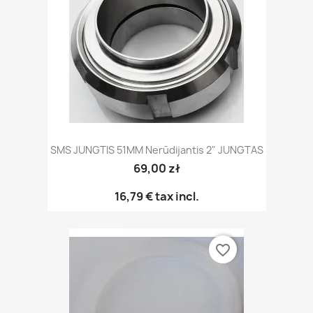
SMS JUNGTIS 51MM Nerūdijantis 2" JUNGTAS
69,00 zł
16,79 €
tax incl.
favorite_border