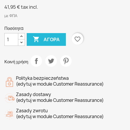
41,95 €
tax incl.
με ΦΠΑ
Ποσότητα

favorite_border
ΑΓΟΡΆ
Κοινή χρήση
Polityka bezpieczeństwa
(edytuj w module Customer Reassurance)
Zasady dostawy
(edytuj w module Customer Reassurance)
Zasady zwrotu
(edytuj w module Customer Reassurance)