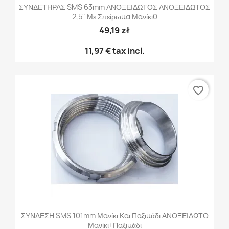
ΣΥΝΔΕΤΗΡΑΣ SMS 63mm ΑΝΟΞΕΙΔΩΤΟΣ ΑΝΟΞΕΙΔΩΤΟΣ
2,5" Με Σπείρωμα Μανίκι0
49,19 zł
11,97 €
tax incl.
favorite_border
ΣΥΝΔΕΣΗ SMS 101mm Μανίκι Και Παξιμάδι ΑΝΟΞΕΙΔΩΤΟ
Μανίκι+παξιμάδι