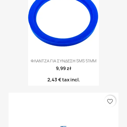
ΦΛΑΝΤΖΑ ΓΙΑ ΣΥΝΔΕΣΗ SMS 51MM
9,99 zł
2,43 €
tax incl.
favorite_border