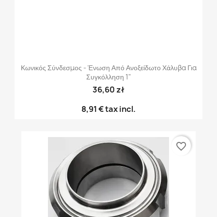
Κωνικός Σύνδεσμος - Ένωση Από Ανοξείδωτο Χάλυβα Για
Συγκόλληση 1"
36,60 zł
8,91 €
tax incl.
favorite_border