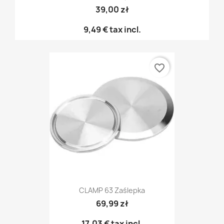
39,00 zł
9,49 €
tax incl.
favorite_border
CLAMP 63 Zaślepka
69,99 zł
17,03 €
tax incl.