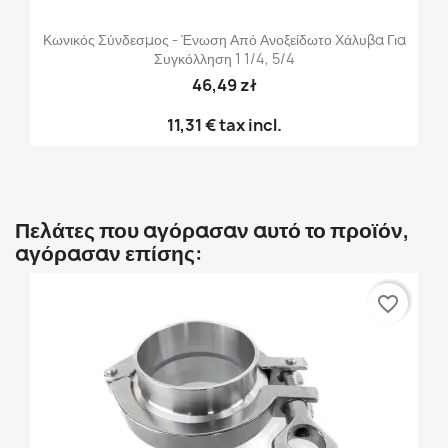
Κωνικός Σύνδεσμος - Ένωση Από Ανοξείδωτο Χάλυβα Για
Συγκόλληση 1 1/4, 5/4
46,49 zł
11,31 €
tax incl.
Πελάτες που αγόρασαν αυτό το προϊόν,
αγόρασαν επίσης:
favorite_border