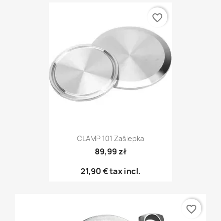
favorite_border
CLAMP 101 Zaślepka
89,99 zł
21,90 €
tax incl.
favorite_border