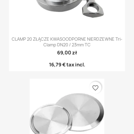
CLAMP 20 ZŁĄCZE KWASOODPORNE NIERDZEWNE Tri-
Clamp DN20 / 23mm TC
69,00 zł
16,79 €
tax incl.
favorite_border