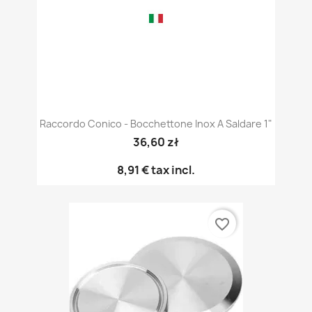
Raccordo Conico - Bocchettone Inox A Saldare 1"
36,60 zł
8,91 €
tax incl.
favorite_border