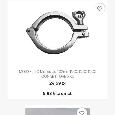
favorite_border
MORSETTO Morsetto 102mm INOX INOX INOX
CONNETTORE XXL
24,59 zł
5,98 €
tax incl.
favorite_border