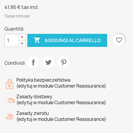
41,95 €
tax incl.
Tasse incluse
Quantità

favorite_border
AGGIUNGI AL CARRELLO
Condividi
Polityka bezpieczeństwa
(edytuj w module Customer Reassurance)
Zasady dostawy
(edytuj w module Customer Reassurance)
Zasady zwrotu
(edytuj w module Customer Reassurance)