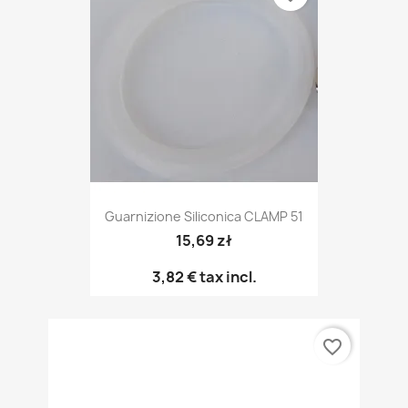
Guarnizione Siliconica CLAMP 51
15,69 zł
3,82 €
tax incl.
favorite_border