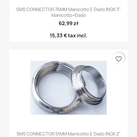
SMS CONNECTOR 76MM Manicotto E Dado INOX 3"
Manicotto+dado
62,99 zł
15,33 €
tax incl.
favorite_border
SMS CONNECTOR 51MM Manicotto E Dado INOX 2"