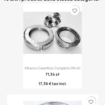
favorite_border
Attacco Caseificio Completo DN 40
71,34 zł
17,36 €
tax incl.
favorite_border