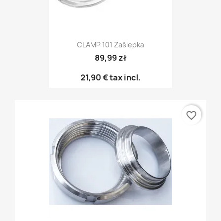
CLAMP 101 Zaślepka
89,99 zł
21,90 €
tax incl.
favorite_border