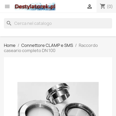
shopping_cart


(0)
search
Home
Connettore CLAMP e SMS
Raccordo
caseario completo DN 100