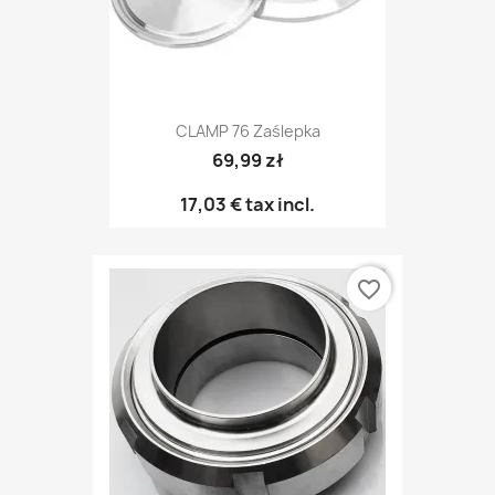
CLAMP 76 Zaślepka
69,99 zł
17,03 €
tax incl.
favorite_border