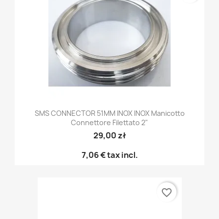
SMS CONNECTOR 51MM INOX INOX Manicotto
Connettore Filettato 2"
29,00 zł
7,06 €
tax incl.
favorite_border