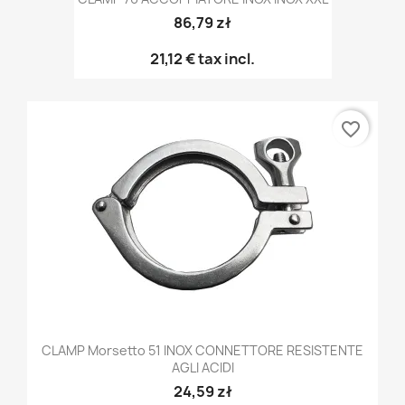
86,79 zł
21,12 €
tax incl.
favorite_border
CLAMP Morsetto 51 INOX CONNETTORE RESISTENTE
AGLI ACIDI
24,59 zł