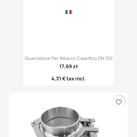
Guarnizione Per Attacco Caseificio DN 100
17,69 zł
4,31 €
tax incl.
favorite_border