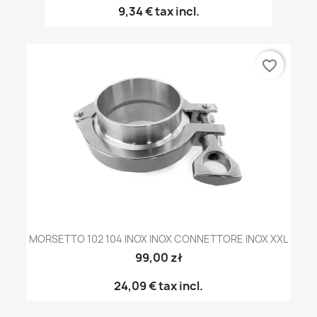
9,34 €
tax incl.
favorite_border
MORSETTO 102 104 INOX INOX CONNETTORE INOX XXL
99,00 zł
24,09 €
tax incl.