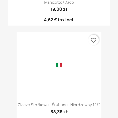
Manicotto+dado
19,00 zł
4,62 €
tax incl.
favorite_border
Złącze Stożkowe - Śrubunek Nierdzewny 1 1/2
38,38 zł