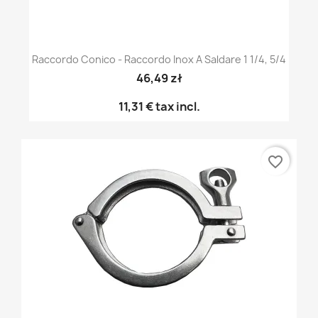
Raccordo Conico - Raccordo Inox A Saldare 1 1/4, 5/4
46,49 zł
11,31 €
tax incl.
favorite_border