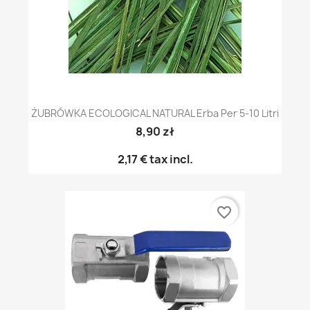
ŻUBRÓWKA ECOLOGICAL NATURAL Erba Per 5-10 Litri
8,90 zł
2,17 €
tax incl.
favorite_border