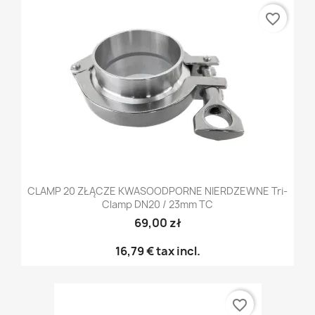
favorite_border
CLAMP 20 ZŁĄCZE KWASOODPORNE NIERDZEWNE Tri-
Clamp DN20 / 23mm TC
69,00 zł
16,79 €
tax incl.
favorite_border