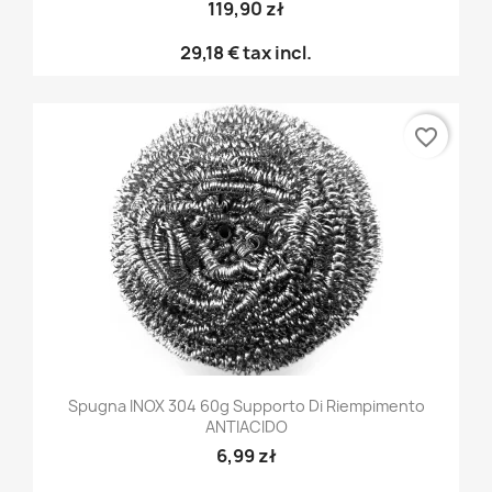
119,90 zł
29,18 €
tax incl.
favorite_border
Spugna INOX 304 60g Supporto Di Riempimento
ANTIACIDO
6,99 zł