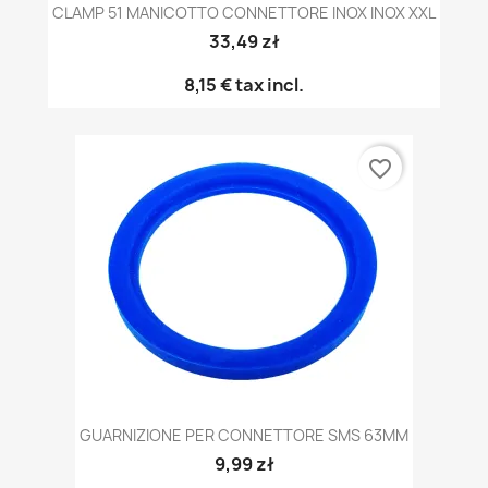
CLAMP 51 MANICOTTO CONNETTORE INOX INOX XXL
33,49 zł
8,15 €
tax incl.
favorite_border
GUARNIZIONE PER CONNETTORE SMS 63MM
9,99 zł