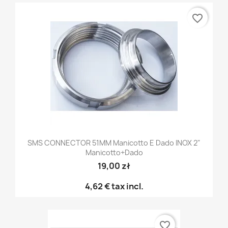
favorite_border
SMS CONNECTOR 51MM Manicotto E Dado INOX 2"
Manicotto+dado
19,00 zł
4,62 €
tax incl.
favorite_border