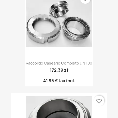
Raccordo Caseario Completo DN 100
172,39 zł
41,95 €
tax incl.
favorite_border