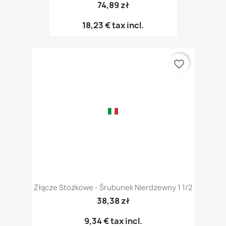
74,89 zł
18,23 €
tax incl.
favorite_border
Złącze Stożkowe - Śrubunek Nierdzewny 1 1/2
38,38 zł
9,34 €
tax incl.