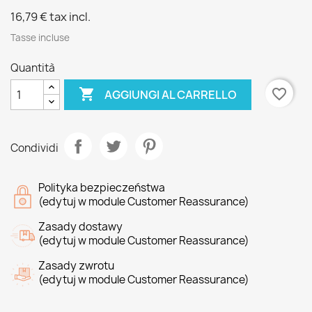
16,79 €
tax incl.
Tasse incluse
Quantità

favorite_border
AGGIUNGI AL CARRELLO
Condividi
Polityka bezpieczeństwa
(edytuj w module Customer Reassurance)
Zasady dostawy
(edytuj w module Customer Reassurance)
Zasady zwrotu
(edytuj w module Customer Reassurance)