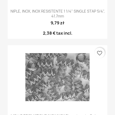
NIPLE, INOX, INOX RESISTENTE 1 1/4" SINGLE STAP 5/4",
41.7mm
9,79 zł
2,38 €
tax incl.
favorite_border