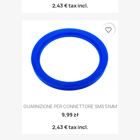
2,43 €
tax incl.
favorite_border
GUARNIZIONE PER CONNETTORE SMS 51MM
9,99 zł
2,43 €
tax incl.