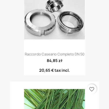
Raccordo Caseario Completo DN 50
84,85 zł
20,65 €
tax incl.
favorite_border