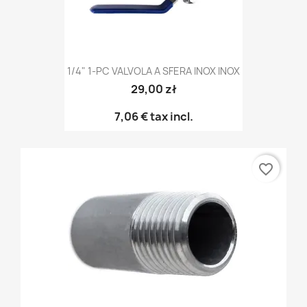
1/4" 1-PC VALVOLA A SFERA INOX INOX
29,00 zł
7,06 €
tax incl.
favorite_border