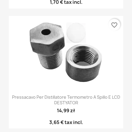
1,70 €
tax incl.
favorite_border
Pressacavo Per Distillatore Termometro A Spillo E LCD
DESTYATOR
14,99 zł
3,65 €
tax incl.