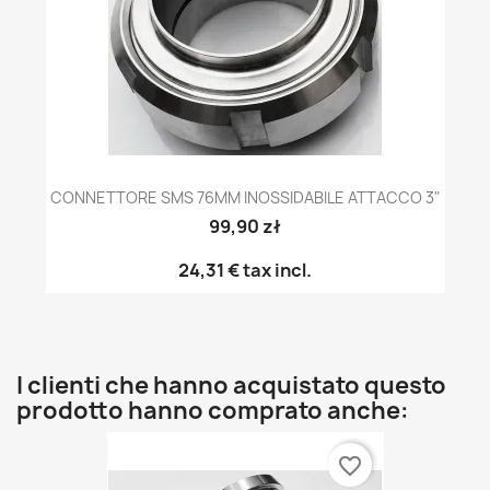
CONNETTORE SMS 76MM INOSSIDABILE ATTACCO 3"
99,90 zł
24,31 €
tax incl.
I clienti che hanno acquistato questo
prodotto hanno comprato anche:
favorite_border