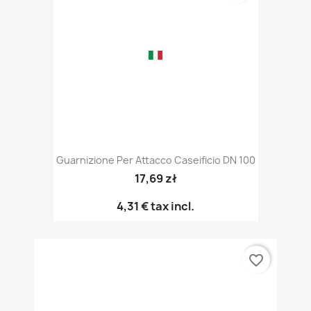
Guarnizione Per Attacco Caseificio DN 100
17,69 zł
4,31 €
tax incl.
favorite_border