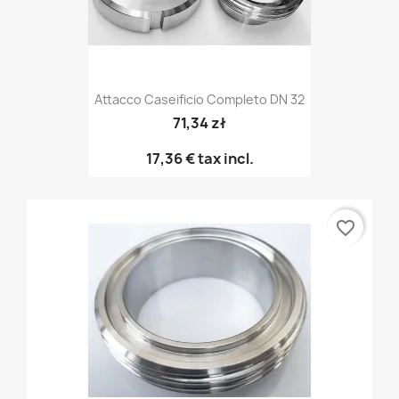
Attacco Caseificio Completo DN 32
71,34 zł
17,36 €
tax incl.
favorite_border