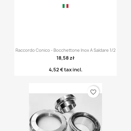
Raccordo Conico - Bocchettone Inox A Saldare 1/2
18,58 zł
4,52 €
tax incl.
favorite_border