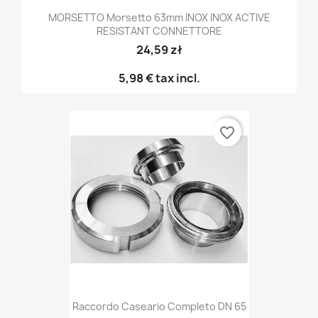
MORSETTO Morsetto 63mm INOX INOX ACTIVE
RESISTANT CONNETTORE
24,59 zł
5,98 €
tax incl.
favorite_border
Raccordo Caseario Completo DN 65