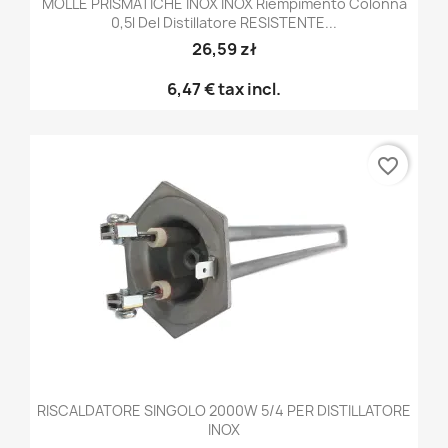
MOLLE PRISMATICHE INOX INOX Riempimento Colonna
0,5l Del Distillatore RESISTENTE...
26,59 zł
6,47 €
tax incl.
favorite_border
RISCALDATORE SINGOLO 2000W 5/4 PER DISTILLATORE
INOX