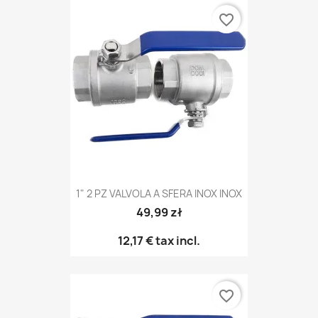
favorite_border
1" 2 PZ VALVOLA A SFERA INOX INOX
49,99 zł
12,17 €
tax incl.
favorite_border