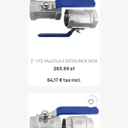
2" 1 PZ VALVOLA A SFERA INOX INOX
263,69 zł
64,17 €
tax incl.
favorite_border