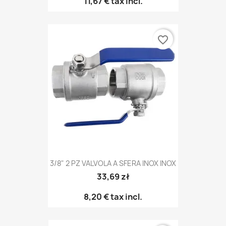
11,67 €
tax incl.
favorite_border
3/8" 2 PZ VALVOLA A SFERA INOX INOX
33,69 zł
8,20 €
tax incl.