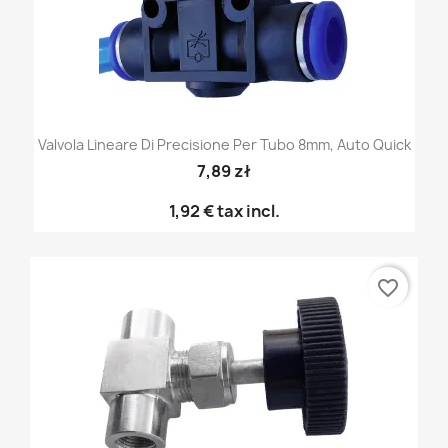
Valvola Lineare Di Precisione Per Tubo 8mm, Auto Quick
7,89 zł
1,92 €
tax incl.
favorite_border