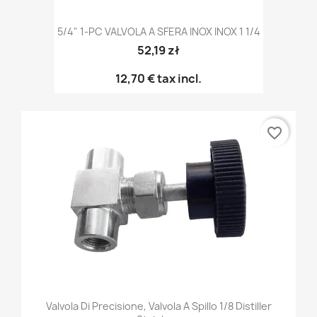
5/4" 1-PC VALVOLA A SFERA INOX INOX 1 1/4
52,19 zł
12,70 €
tax incl.
favorite_border
Valvola Di Precisione, Valvola A Spillo 1/8 Distiller