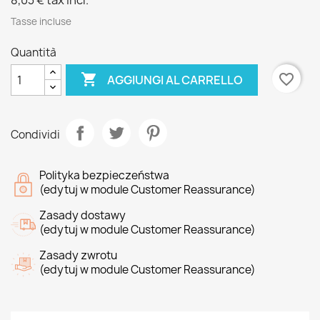
8,03 €
tax incl.
Tasse incluse
Quantità

favorite_border
AGGIUNGI AL CARRELLO
Condividi
Polityka bezpieczeństwa
(edytuj w module Customer Reassurance)
Zasady dostawy
(edytuj w module Customer Reassurance)
Zasady zwrotu
(edytuj w module Customer Reassurance)