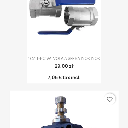
1/4" 1-PC VALVOLA A SFERA INOX INOX
29,00 zł
7,06 €
tax incl.
favorite_border