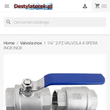
shopping_cart


(0)
search
Home
Valvola inox
1/4" 2 PZ VALVOLA A SFERA
INOX INOX