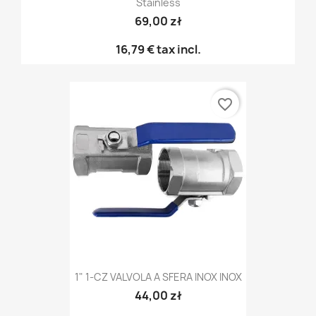
Stainless
69,00 zł
16,79 €
tax incl.
favorite_border
1" 1-CZ VALVOLA A SFERA INOX INOX
44,00 zł