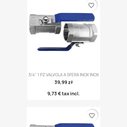
favorite_border
3/4" 1 PZ VALVOLA A SFERA INOX INOX
39,99 zł
9,73 €
tax incl.
favorite_border