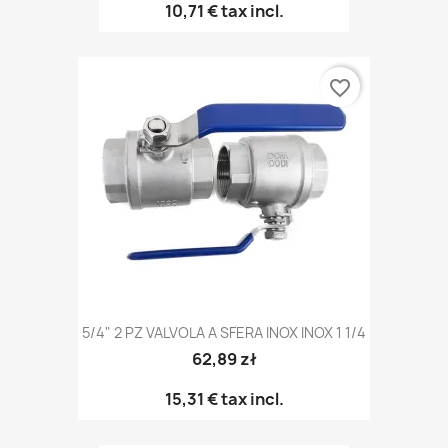
10,71 €
tax incl.
favorite_border
5/4" 2 PZ VALVOLA A SFERA INOX INOX 1 1/4
62,89 zł
15,31 €
tax incl.