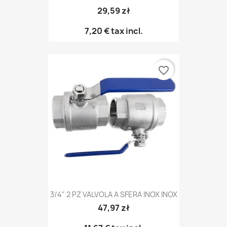
29,59 zł
7,20 €
tax incl.
favorite_border
3/4" 2 PZ VALVOLA A SFERA INOX INOX
47,97 zł