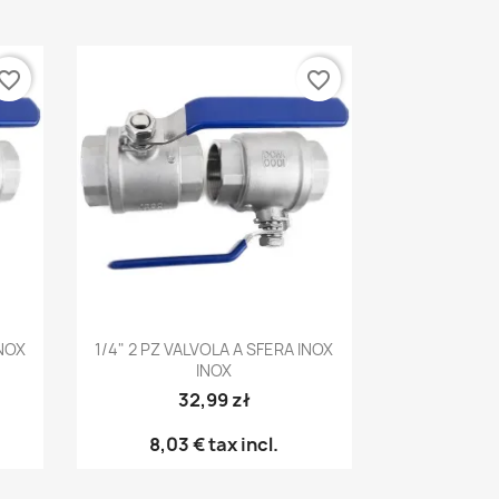
vorite_border
favorite_border
Anteprima

INOX
1/4" 2 PZ VALVOLA A SFERA INOX
INOX
32,99 zł
8,03 €
tax incl.