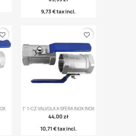
9,73 €
tax incl.
vorite_border
favorite_border
Anteprima

NOX
1" 1-CZ VALVOLA A SFERA INOX INOX
44,00 zł
10,71 €
tax incl.