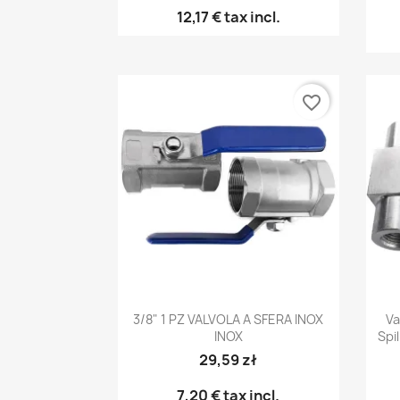
12,17 €
tax incl.
favorite_border
Anteprima

3/8" 1 PZ VALVOLA A SFERA INOX
Va
INOX
Spil
29,59 zł
7,20 €
tax incl.