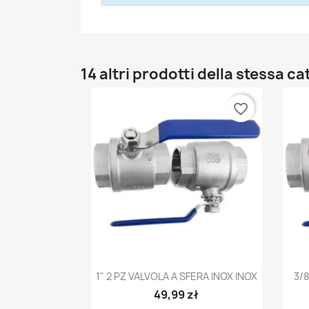
14 altri prodotti della stessa ca
favorite_border
Anteprima

1" 2 PZ VALVOLA A SFERA INOX INOX
3/8
49,99 zł