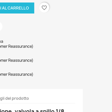
favorite_border
I AL CARRELLO
wa
omer Reassurance)
omer Reassurance)
omer Reassurance)
gli del prodotto
ione, valvola a spillo 1/8