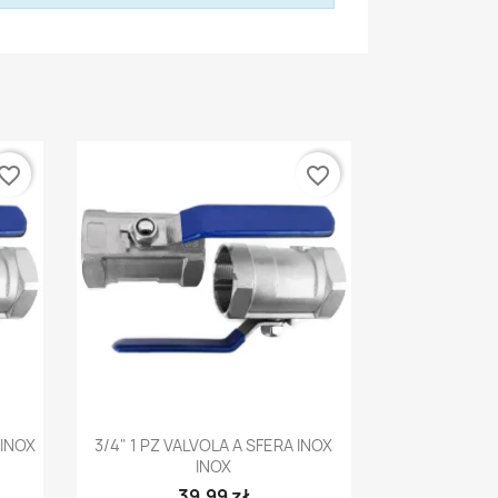
vorite_border
favorite_border
Anteprima

 INOX
3/4" 1 PZ VALVOLA A SFERA INOX
INOX
39,99 zł