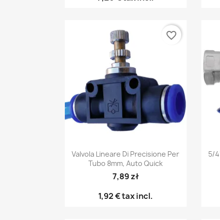
favorite_border
Anteprima

Valvola Lineare Di Precisione Per
5/4
Tubo 8mm, Auto Quick
7,89 zł
1,92 €
tax incl.