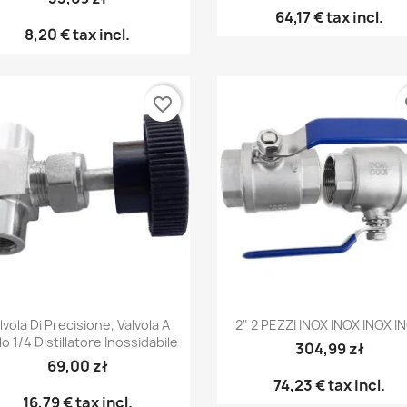
64,17 €
tax incl.
8,20 €
tax incl.
favorite_border
fa
Anteprima
Anteprima


lvola Di Precisione, Valvola A
2" 2 PEZZI INOX INOX INOX I
lo 1/4 Distillatore Inossidabile
304,99 zł
69,00 zł
74,23 €
tax incl.
16,79 €
tax incl.