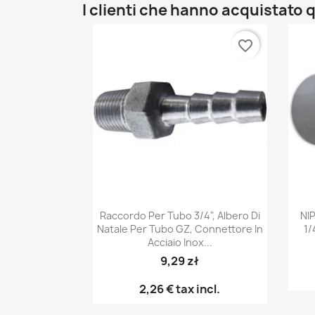
I clienti che hanno acquistat
favorite_border
Anteprima

Raccordo Per Tubo 3/4", Albero Di
NI
Natale Per Tubo GZ, Connettore In
1/
Acciaio Inox...
9,29 zł
2,26 €
tax incl.