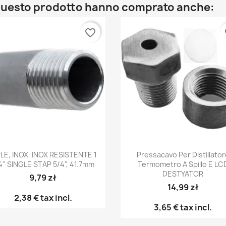
o questo prodotto hanno comprato anche:
favorite_border
fa
Anteprima
Anteprima


PLE, INOX, INOX RESISTENTE 1
Pressacavo Per Distillator
4" SINGLE STAP 5/4", 41.7mm
Termometro A Spillo E LC
DESTYATOR
9,79 zł
14,99 zł
2,38 €
tax incl.
3,65 €
tax incl.