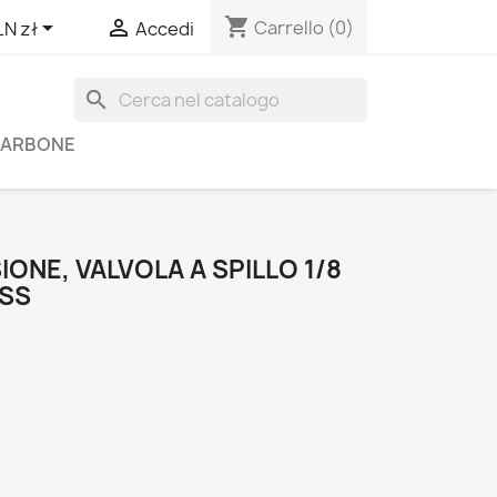
shopping_cart


Carrello
(0)
LN zł
Accedi
search
 CARBONE
IONE, VALVOLA A SPILLO 1/8
ESS