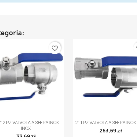
tegoria:
favorite_border
fa
Anteprima
Anteprima


" 2 PZ VALVOLA A SFERA INOX
2" 1 PZ VALVOLA A SFERA INOX
INOX
263,69 zł
33,69 zł