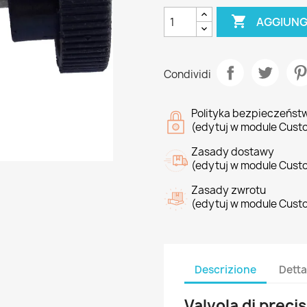

AGGIUNG
Condividi
Polityka bezpieczeńst
(edytuj w module Cust
Zasady dostawy
(edytuj w module Cust
Zasady zwrotu
(edytuj w module Cust
Descrizione
Detta
Valvola di precis