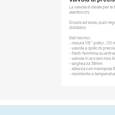
La valvola è ideale per le 
alambicchi.
Grazie ad essa, puoi rego
distillato!
Dati tecnici:
- misura 1/8 " pollici, (10
- valvola a spillo di preci
- filetti femmina su entr
- valvola in acciaio inox 
- larghezza 38mm
- altezza con manopola
- resistente a temperatur