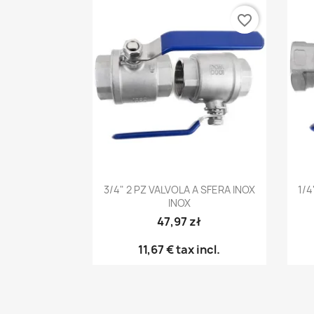
favorite_border
Anteprima

3/4" 2 PZ VALVOLA A SFERA INOX
1/4
INOX
47,97 zł
11,67 €
tax incl.