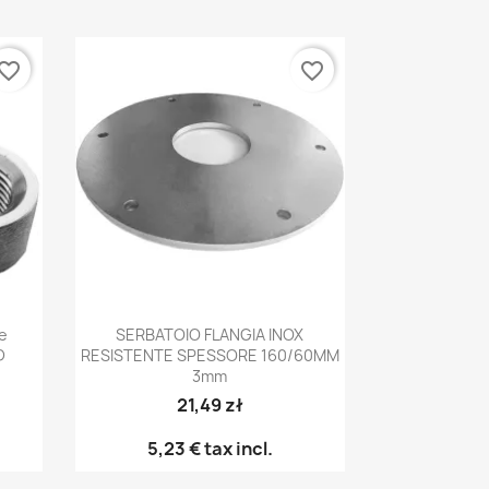
vorite_border
favorite_border
Anteprima

e
SERBATOIO FLANGIA INOX
D
RESISTENTE SPESSORE 160/60MM
3mm
21,49 zł
5,23 €
tax incl.