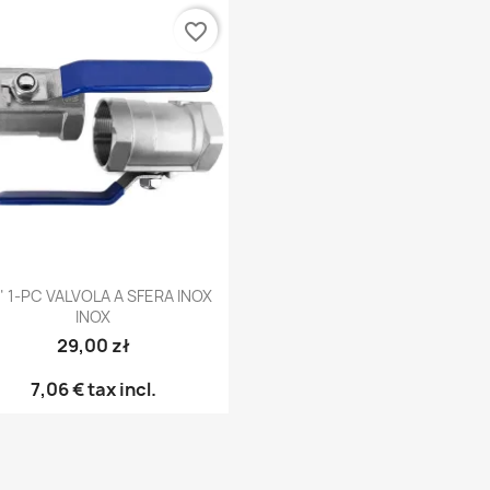
favorite_border
Anteprima

" 1-PC VALVOLA A SFERA INOX
INOX
29,00 zł
7,06 €
tax incl.