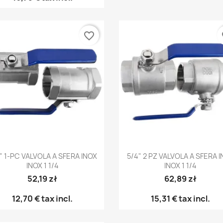
favorite_border
fa
Anteprima
Anteprima


" 1-PC VALVOLA A SFERA INOX
5/4" 2 PZ VALVOLA A SFERA 
INOX 1 1/4
INOX 1 1/4
52,19 zł
62,89 zł
12,70 €
tax incl.
15,31 €
tax incl.