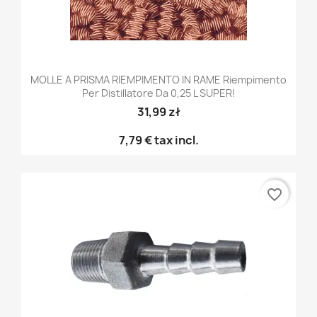
MOLLE A PRISMA RIEMPIMENTO IN RAME Riempimento
Per Distillatore Da 0,25 L SUPER!
31,99 zł
7,79 €
tax incl.
favorite_border