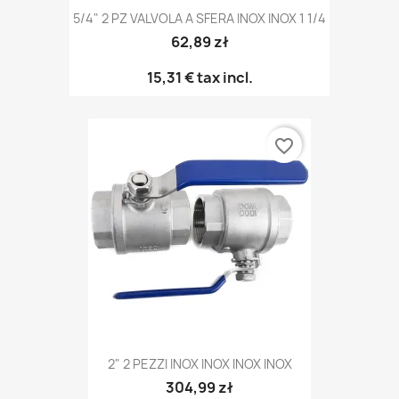
5/4" 2 PZ VALVOLA A SFERA INOX INOX 1 1/4
62,89 zł
15,31 €
tax incl.
favorite_border
2" 2 PEZZI INOX INOX INOX INOX
304,99 zł