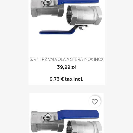
3/4" 1 PZ VALVOLA A SFERA INOX INOX
39,99 zł
9,73 €
tax incl.
favorite_border