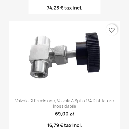
74,23 €
tax incl.
favorite_border
Valvola Di Precisione, Valvola A Spillo 1/4 Distillatore
Inossidabile
69,00 zł
16,79 €
tax incl.