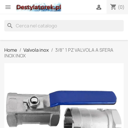
shopping_cart


(0)
search
Home
Valvola inox
3/8" 1 PZ VALVOLA A SFERA
INOX INOX