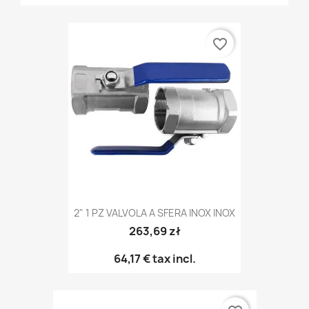
favorite_border
2" 1 PZ VALVOLA A SFERA INOX INOX
263,69 zł
64,17 €
tax incl.