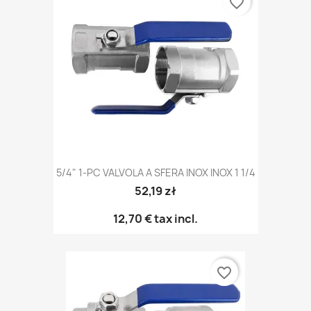
favorite_border
5/4" 1-PC VALVOLA A SFERA INOX INOX 1 1/4
52,19 zł
12,70 €
tax incl.
favorite_border