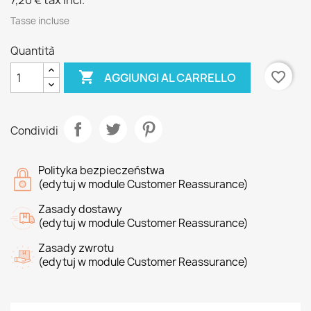
7,20 €
tax incl.
Tasse incluse
Quantità

favorite_border
AGGIUNGI AL CARRELLO
Condividi
Polityka bezpieczeństwa
(edytuj w module Customer Reassurance)
Zasady dostawy
(edytuj w module Customer Reassurance)
Zasady zwrotu
(edytuj w module Customer Reassurance)