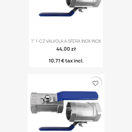
1" 1-CZ VALVOLA A SFERA INOX INOX
44,00 zł
10,71 €
tax incl.
favorite_border