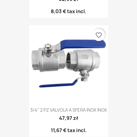
8,03 €
tax incl.
favorite_border
3/4" 2 PZ VALVOLA A SFERA INOX INOX
47,97 zł
11,67 €
tax incl.