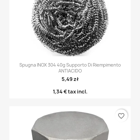
Spugna INOX 304 40g Supporto Di Riempimento
ANTIACIDO
5,49 zł
1,34 €
tax incl.
favorite_border