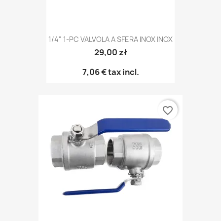
1/4" 1-PC VALVOLA A SFERA INOX INOX
29,00 zł
7,06 €
tax incl.
favorite_border