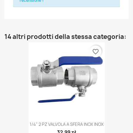
recensione !
14 altri prodotti della stessa categoria:
favorite_border
1/4" 2 PZ VALVOLA A SFERA INOX INOX
32,99 zł