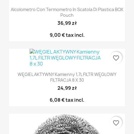
Alcolometro Con Termometro In Scatola Di Plastica BOX
Pouch
36,99 zł
9,00 €
tax incl.
favorite_border
WĘGIEL AKTYWNY Kamienny 1,7L FILTR WĘGLOWY
FILTRACJA 8 X 30
24,99 zł
6,08 €
tax incl.
favorite_border