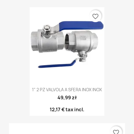
favorite_border
1" 2 PZ VALVOLA A SFERA INOX INOX
49,99 zł
12,17 €
tax incl.
favorite_border