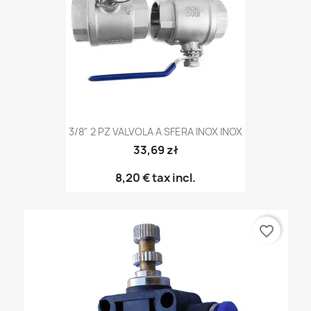
3/8" 2 PZ VALVOLA A SFERA INOX INOX
33,69 zł
8,20 €
tax incl.
favorite_border