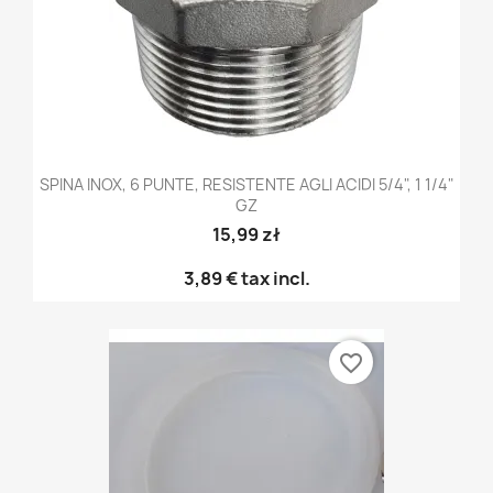
SPINA INOX, 6 PUNTE, RESISTENTE AGLI ACIDI 5/4", 1 1/4"
GZ
15,99 zł
3,89 €
tax incl.
favorite_border