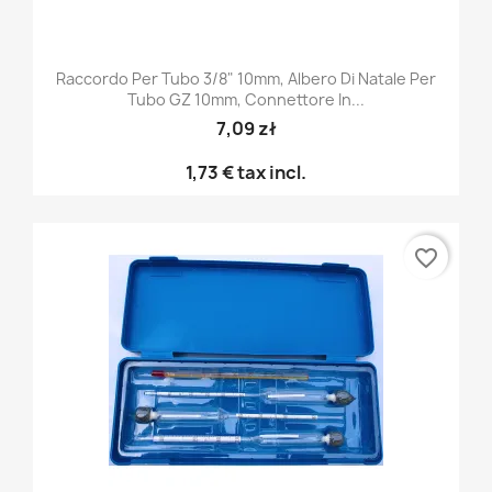
Raccordo Per Tubo 3/8" 10mm, Albero Di Natale Per
Tubo GZ 10mm, Connettore In...
7,09 zł
1,73 €
tax incl.
favorite_border