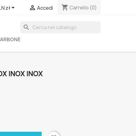
shopping_cart


Carrello
(0)
LN zł
Accedi
search
 CARBONE
NOX INOX INOX