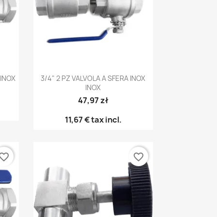
Anteprima

 INOX
3/4" 2 PZ VALVOLA A SFERA INOX
INOX
47,97 zł
11,67 €
tax incl.
vorite_border
favorite_border