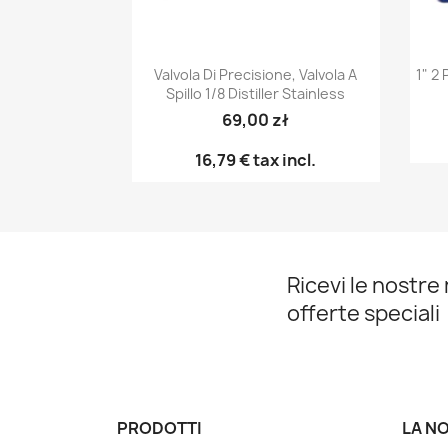
Anteprima

Valvola Di Precisione, Valvola A
1" 2
Spillo 1/8 Distiller Stainless
69,00 zł
16,79 €
tax incl.
Ricevi le nostre 
offerte speciali
PRODOTTI
LA N