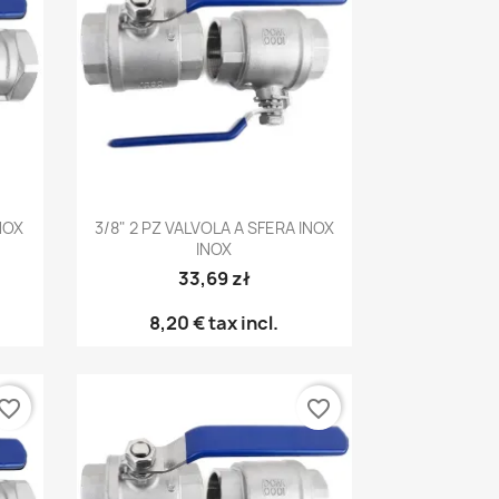
Anteprima

NOX
3/8" 2 PZ VALVOLA A SFERA INOX
INOX
33,69 zł
8,20 €
tax incl.
vorite_border
favorite_border