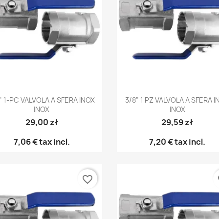
Anteprima
Anteprima


" 1-PC VALVOLA A SFERA INOX
3/8" 1 PZ VALVOLA A SFERA I
INOX
INOX
29,00 zł
29,59 zł
7,06 €
tax incl.
7,20 €
tax incl.
favorite_border
fa