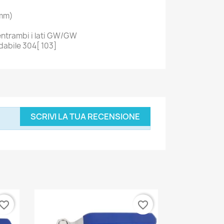
 mm)
 entrambi i lati GW/GW
idabile 304[ 103]
SCRIVI LA TUA RECENSIONE
vorite_border
favorite_border