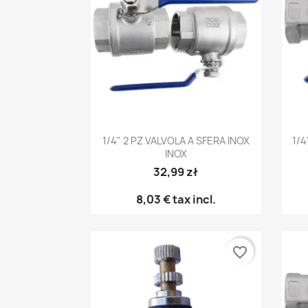
Anteprima

1/4" 2 PZ VALVOLA A SFERA INOX
1/4
INOX
32,99 zł
8,03 €
tax incl.
favorite_border