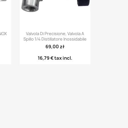
Anteprima

INOX
Valvola Di Precisione, Valvola A
Spillo 1/4 Distillatore Inossidabile
69,00 zł
16,79 €
tax incl.