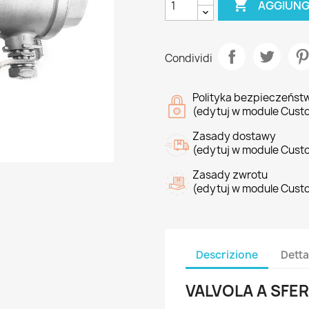

AGGIUNG
Condividi
Polityka bezpieczeńst
(edytuj w module Cust
Zasady dostawy
(edytuj w module Cust
Zasady zwrotu
(edytuj w module Cust
Descrizione
Detta
VALVOLA A SFER