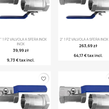
Anteprima
Anteprima


" 1 PZ VALVOLA A SFERA INOX
2" 1 PZ VALVOLA A SFERA INOX
INOX
263,69 zł
39,99 zł
64,17 €
tax incl.
9,73 €
tax incl.
favorite_border
fa