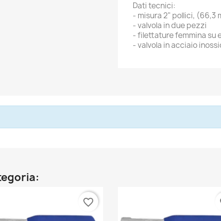
Dati tecnici:
- misura 2" pollici, (66,3
- valvola in due pezzi
- filettature femmina su
- valvola in acciaio inoss
tegoria:
favorite_border
fa