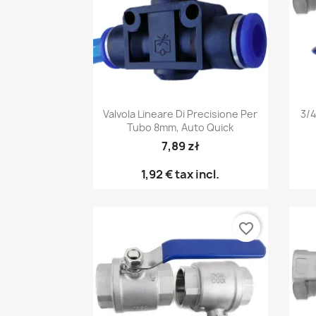
Anteprima

Valvola Lineare Di Precisione Per
3/4
Tubo 8mm, Auto Quick
7,89 zł
1,92 €
tax incl.
favorite_border