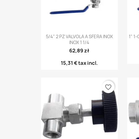
Anteprima

5/4" 2 PZ VALVOLA A SFERA INOX
1" 1
INOX 1 1/4
62,89 zł
15,31 €
tax incl.
favorite_border