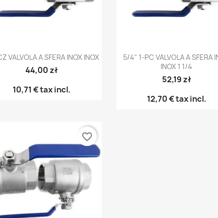
Anteprima
Anteprima


-CZ VALVOLA A SFERA INOX INOX
5/4" 1-PC VALVOLA A SFERA 
INOX 1 1/4
44,00 zł
52,19 zł
10,71 €
tax incl.
12,70 €
tax incl.
favorite_border