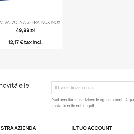
Anteprima

 PZ VALVOLA A SFERA INOX INOX
49,99 zł
12,17 €
tax incl.
novità e le
Puoi annullare l'iscrizione in ogni momenti. A qu
contatto nelle note legali.
OSTRA AZIENDA
IL TUO ACCOUNT