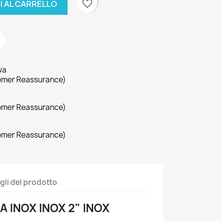
favorite_border
I AL CARRELLO
wa
omer Reassurance)
omer Reassurance)
omer Reassurance)
gli del prodotto
A INOX INOX 2" INOX