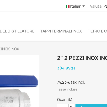

Italian
Valuta:
P
DEL DISTILLATORE
TAPPI TERMINALI INOX
FILTRO E
X INOX INOX
2" 2 PEZZI INOX I
304,99 zł
74,23 €
tax incl.
Tasse incluse
Quantità