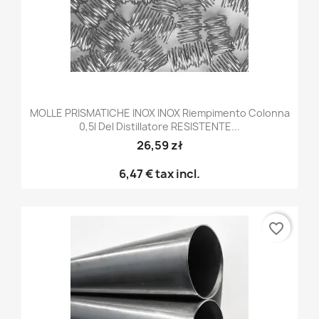
MOLLE PRISMATICHE INOX INOX Riempimento Colonna
0,5l Del Distillatore RESISTENTE...
26,59 zł
6,47 €
tax incl.
favorite_border