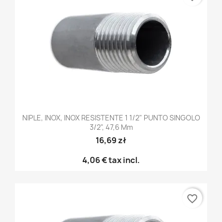
NIPLE, INOX, INOX RESISTENTE 1 1/2" PUNTO SINGOLO
3/2", 47,6 Mm
16,69 zł
4,06 €
tax incl.
favorite_border