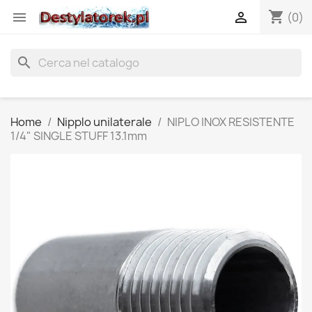
shopping_cart


(0)
search
Home
Nipplo unilaterale
NIPLO INOX RESISTENTE
1/4" SINGLE STUFF 13.1mm