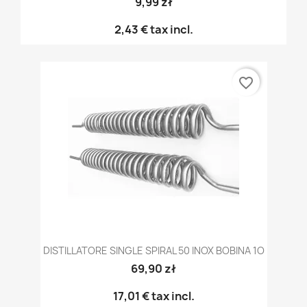
9,99 zł
2,43 €
tax incl.
favorite_border
DISTILLATORE SINGLE SPIRAL 50 INOX BOBINA 1O
69,90 zł
17,01 €
tax incl.