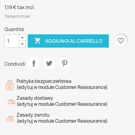
1,19 €
tax incl.
Tasse incluse
Quantità

favorite_border
AGGIUNGI AL CARRELLO
Condividi
Polityka bezpieczeństwa
(edytuj w module Customer Reassurance)
Zasady dostawy
(edytuj w module Customer Reassurance)
Zasady zwrotu
(edytuj w module Customer Reassurance)