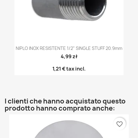
NIPLO INOX RESISTENTE 1/2" SINGLE STUFF 20.9mm
4,99 zł
1,21 €
tax incl.
I clienti che hanno acquistato questo
prodotto hanno comprato anche:
favorite_border