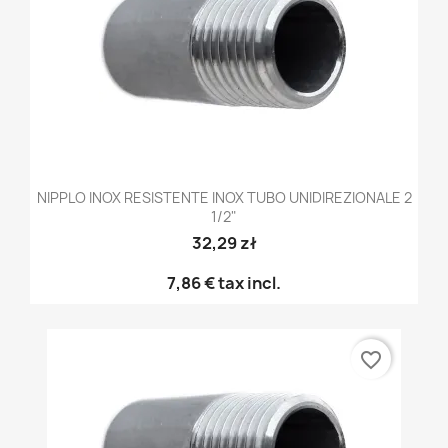
NIPPLO INOX RESISTENTE INOX TUBO UNIDIREZIONALE 2
1/2"
32,29 zł
7,86 €
tax incl.
favorite_border