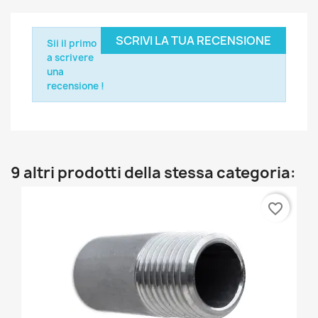
SCRIVI LA TUA RECENSIONE
Sii il primo
a scrivere
una
recensione !
9 altri prodotti della stessa categoria:
favorite_border