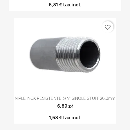
6,81 €
tax incl.
favorite_border
NIPLE INOX RESISTENTE 3/4" SINGLE STUFF 26.3mm
6,89 zł
1,68 €
tax incl.