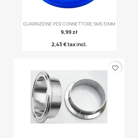
GUARNIZIONE PER CONNETTORE SMS 51MM
9,99 zł
2,43 €
tax incl.
favorite_border