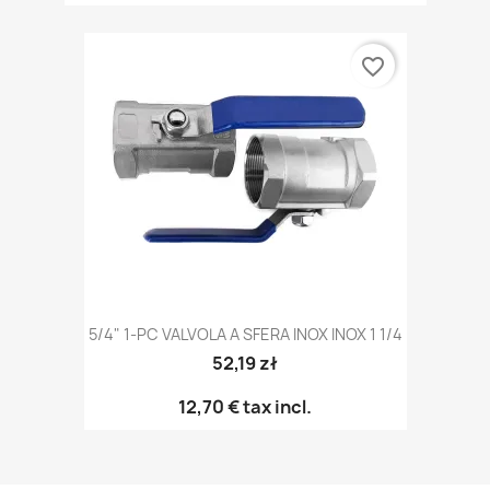
favorite_border
5/4" 1-PC VALVOLA A SFERA INOX INOX 1 1/4
52,19 zł
12,70 €
tax incl.