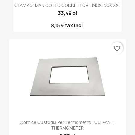
CLAMP 51 MANICOTTO CONNETTORE INOX INOX XXL
33,49 zł
8,15 €
tax incl.
favorite_border
Cornice Custodia Per Termometro LCD, PANEL
THERMOMETER