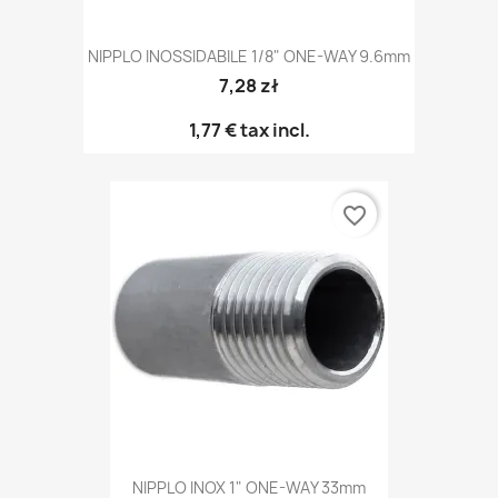
NIPPLO INOSSIDABILE 1/8" ONE-WAY 9.6mm
7,28 zł
1,77 €
tax incl.
favorite_border
NIPPLO INOX 1" ONE-WAY 33mm