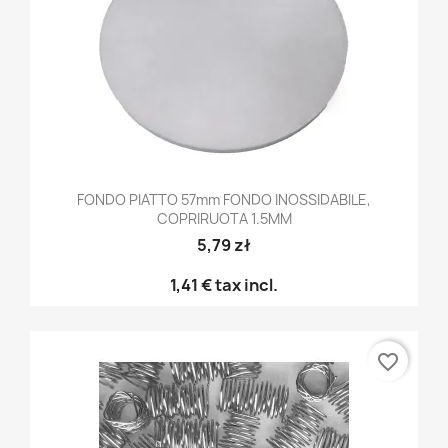
FONDO PIATTO 57mm FONDO INOSSIDABILE,
COPRIRUOTA 1.5MM
5,79 zł
1,41 €
tax incl.
favorite_border