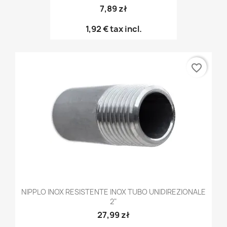
7,89 zł
1,92 €
tax incl.
favorite_border
NIPPLO INOX RESISTENTE INOX TUBO UNIDIREZIONALE
2"
27,99 zł