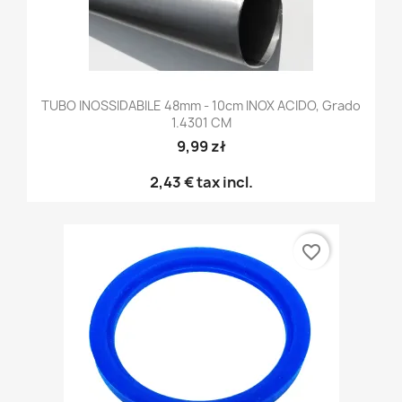
TUBO INOSSIDABILE 48mm - 10cm INOX ACIDO, Grado
1.4301 CM
9,99 zł
2,43 €
tax incl.
favorite_border