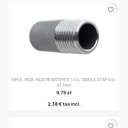
favorite_border
NIPLE, INOX, INOX RESISTENTE 1 1/4" SINGLE STAP 5/4",
41.7mm
9,79 zł
2,38 €
tax incl.
favorite_border